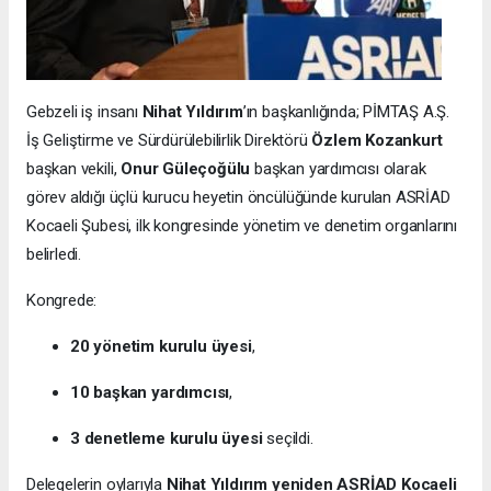
Gebzeli iş insanı
Nihat Yıldırım
’ın başkanlığında; PİMTAŞ A.Ş.
İş Geliştirme ve Sürdürülebilirlik Direktörü
Özlem Kozankurt
başkan vekili,
Onur Güleçoğülu
başkan yardımcısı olarak
görev aldığı üçlü kurucu heyetin öncülüğünde kurulan ASRİAD
Kocaeli Şubesi, ilk kongresinde yönetim ve denetim organlarını
belirledi.
Kongrede:
20 yönetim kurulu üyesi
,
10 başkan yardımcısı
,
3 denetleme kurulu üyesi
seçildi.
Delegelerin oylarıyla
Nihat Yıldırım yeniden ASRİAD Kocaeli