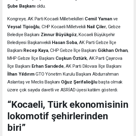
Şube Başkanı
oldu.
Kongreye; AK Parti Kocaeli Milletvekilleri
Cemil Yaman
ve
Veysal Tipioğlu
, CHP Kocaeli Milletvekili
Nail Çiler
, Gebze
Belediye Başkanı
Zinnur Büyükgöz
, Kocaeli Büyükşehir
Belediyesi Başkanvekili
Hasan Soba
, AK Parti Gebze İlçe
Başkanı
Recep Kaya
, CHP Gebze İlçe Başkanı
Gökhan Orhan
,
MHP Gebze İlçe Başkanı
Coşkun Öztürk
, AK Parti Çayırova
İlçe Başkanı
Erhan Sarıdede
, AK Parti Dilovası İlçe Başkanı
İlhan Yıldırım
GTO Yönetim Kurulu Başkanı Abdurrahman
Aslantaş ve Meclis Başkanı
Oğuz Şerifalioğlu
başta olmak
üzere çok sayıda davetli ve ASRİAD üyesi katılım gösterdi.
“Kocaeli, Türk ekonomisinin
lokomotif şehirlerinden
biri”