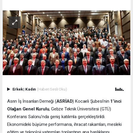
Erkek
|
Kadın
(Haberi Sesli Oku)
Asrın İş İnsanları Derneği (
ASRİAD
) Kocaeli Şubesi’nin
1’inci
Olağan Genel Kurulu
, Gebze Teknik Üniversitesi (GTÜ)
Konferans Salonu’nda geniş katılımla gerçekleştirildi.
Ekonomideki büyüme performansı, ihracat rakamları, mesleki
eğitim ve teknoloji yatırımları toplantının ana başlıklarını