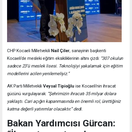
CHP Kocaeli Milletvekili
Nail Çiler
, sanayinin başkenti
Kocaeli’de mesleki eğitim eksikliklerinin altını çizdi:
“307 okulun
sadece 23’ü meslek lisesi. Teknolojiyi yakalamak için eğitim
modellerini acilen yenilemeliyiz.”
AK Parti Milletvekili
Veysal Tipioğlu
ise Kocaeli’nin ihracat
gücünü vurgulayarak:
“Şehrimizin ihracatı 35 milyar dolara
yaklaştı. Cari açığın kapanmasında en önemli rol, ürettiğiniz
katma değerli yatırımlar olacaktır.” dedi.
Bakan Yardımcısı Gürcan: