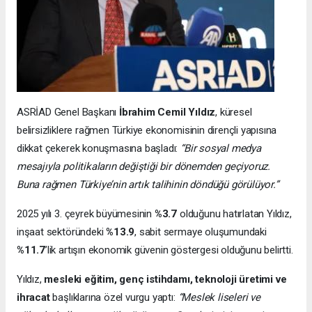
ASRİAD Genel Başkanı
İbrahim Cemil Yıldız
, küresel
belirsizliklere rağmen Türkiye ekonomisinin dirençli yapısına
dikkat çekerek konuşmasına başladı:
“Bir sosyal medya
mesajıyla politikaların değiştiği bir dönemden geçiyoruz.
Buna rağmen Türkiye’nin artık talihinin döndüğü görülüyor.”
2025 yılı 3. çeyrek büyümesinin
%3.7
olduğunu hatırlatan Yıldız,
inşaat sektöründeki
%13.9
, sabit sermaye oluşumundaki
%11.7
’lik artışın ekonomik güvenin göstergesi olduğunu belirtti.
Yıldız,
mesleki eğitim, genç istihdamı, teknoloji üretimi ve
ihracat
başlıklarına özel vurgu yaptı:
“Meslek liseleri ve