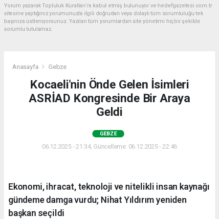
Yorum yazarak Topluluk Kuralları’nı kabul etmiş bulunuyor ve hedefgazetesi.com.tr
sitesine yaptığınız yorumunuzla ilgili doğrudan veya dolaylı tüm sorumluluğu tek
başınıza üstleniyorsunuz. Yazılan tüm yorumlardan site yönetimi hiçbir şekilde
sorumlu tutulamaz.
Anasayfa
Gebze
Kocaeli'nin Önde Gelen İsimleri
ASRİAD Kongresinde Bir Araya
Geldi
GEBZE
06.12.2025 - 21:34, Güncelleme: 06.12.2025 - 22:46
Ekonomi, ihracat, teknoloji ve nitelikli insan kaynağı
gündeme damga vurdu; Nihat Yıldırım yeniden
başkan seçildi