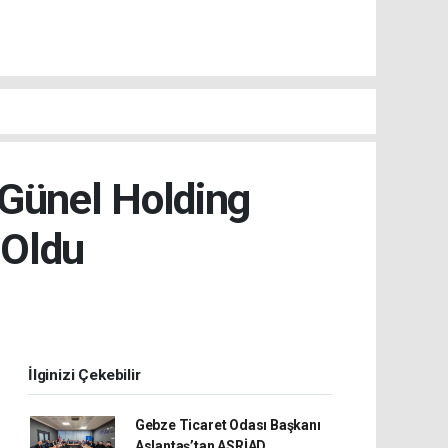
Günel Holding
 Oldu
İlginizi Çekebilir
Gebze Ticaret Odası Başkanı
Aslantaş’tan ASRİAD