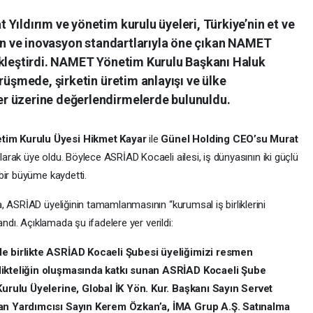
Yıldırım ve yönetim kurulu üyeleri, Türkiye’nin et ve
yen ve inovasyon standartlarıyla öne çıkan NAMET
ekleştirdi. NAMET Yönetim Kurulu Başkanı Haluk
rüşmede, şirketin üretim anlayışı ve ülke
r üzerine değerlendirmelerde bulunuldu.
im Kurulu Üyesi Hikmet Kayar
ile
Günel Holding CEO’su Murat
ak üye oldu. Böylece ASRİAD Kocaeli ailesi, iş dünyasının iki güçlü
bir büyüme kaydetti.
, ASRİAD üyeliğinin tamamlanmasının “kurumsal iş birliklerini
andı. Açıklamada şu ifadelere yer verildi:
e birlikte ASRİAD Kocaeli Şubesi üyeliğimizi resmen
likteliğin oluşmasında katkı sunan ASRİAD Kocaeli Şube
Kurulu Üyelerine, Global İK Yön. Kur. Başkanı Sayın Servet
kan Yardımcısı Sayın Kerem Özkan’a, İMA Grup A.Ş. Satınalma