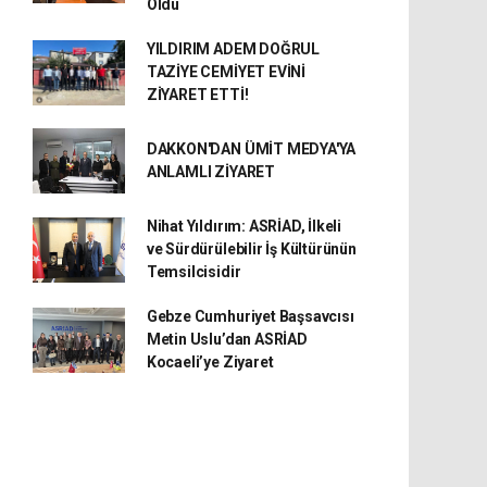
Oldu
YILDIRIM ADEM DOĞRUL
TAZİYE CEMİYET EVİNİ
ZİYARET ETTİ!
DAKKON'DAN ÜMİT MEDYA'YA
ANLAMLI ZİYARET
Nihat Yıldırım: ASRİAD, İlkeli
ve Sürdürülebilir İş Kültürünün
Temsilcisidir
Gebze Cumhuriyet Başsavcısı
Metin Uslu’dan ASRİAD
Kocaeli’ye Ziyaret