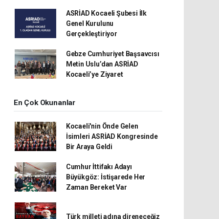
ASRİAD Kocaeli Şubesi İlk
Genel Kurulunu
Gerçekleştiriyor
Gebze Cumhuriyet Başsavcısı
Metin Uslu’dan ASRİAD
Kocaeli’ye Ziyaret
En Çok Okunanlar
Kocaeli'nin Önde Gelen
İsimleri ASRİAD Kongresinde
Bir Araya Geldi
Cumhur İttifakı Adayı
Büyükgöz: İstişarede Her
Zaman Bereket Var
Türk milleti adına direneceğiz