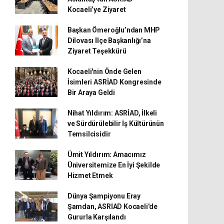
Kocaeli’ye Ziyaret
Başkan Ömeroğlu’ndan MHP
Dilovası İlçe Başkanlığı’na
Ziyaret Teşekkürü
Kocaeli'nin Önde Gelen
İsimleri ASRİAD Kongresinde
Bir Araya Geldi
Nihat Yıldırım: ASRİAD, İlkeli
ve Sürdürülebilir İş Kültürünün
Temsilcisidir
Ümit Yıldırım: Amacımız
Üniversitemize En İyi Şekilde
Hizmet Etmek
Dünya Şampiyonu Eray
Şamdan, ASRİAD Kocaeli'de
Gururla Karşılandı