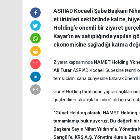
ASRİAD Kocaeli Şube Başkanı Nihat 
et ürünleri sektöründe kalite, hij
Holding’e önemli bir ziyaret gerç
Kayar’ın ev sahipliğinde yapılan gö
ekonomisine sağladığı katma değe
Ziyaret kapsamında
NAMET Holding Yönet
Ali Tutar
ASRİAD Kocaeli Şubesine resmi olar
temsilcisini daha bünyesine katarak önemli 
Günel Holding tarafından yapılan açıklamada
güçlendiren stratejik bir adım” olduğu vurgul
“Günel Holding olarak, NAMET Holding il
tamamlamış bulunuyoruz. Bu değerli bir
Başkanı Sayın Nihat Yıldırım’a, Yönetim 
Sarıgül’e, KRŞ A.Ş. Yönetim Kurulu Baş