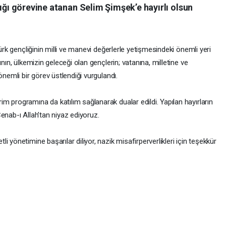
lığı görevine atanan Selim Şimşek’e hayırlı olsun
Türk gençliğinin milli ve manevi değerlerle yetişmesindeki önemli yeri
nın, ülkemizin geleceği olan gençlerin; vatanına, milletine ve
önemli bir görev üstlendiği vurgulandı.
m programına da katılım sağlanarak dualar edildi. Yapılan hayırların
enab-ı Allah’tan niyaz ediyoruz.
 yönetimine başarılar diliyor, nazik misafirperverlikleri için teşekkür