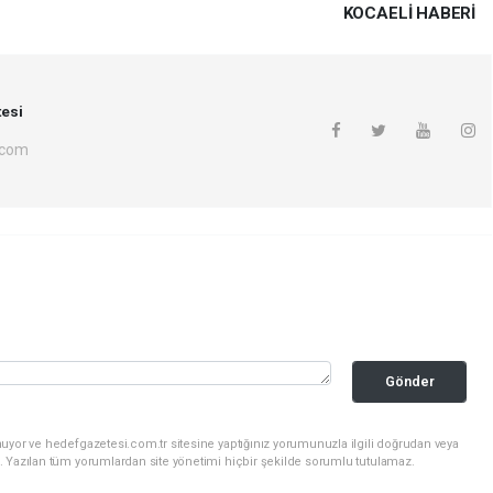
KOCAELI HABERİ
esi
.com
Gönder
uyor ve hedefgazetesi.com.tr sitesine yaptığınız yorumunuzla ilgili doğrudan veya
. Yazılan tüm yorumlardan site yönetimi hiçbir şekilde sorumlu tutulamaz.