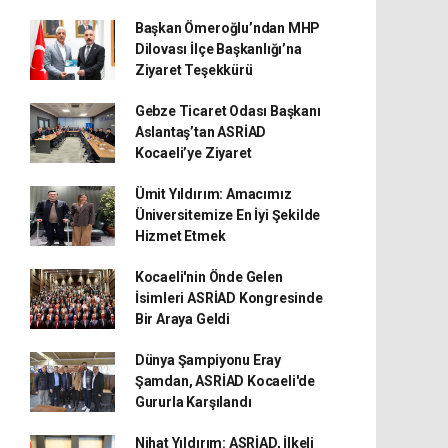
Başkan Ömeroğlu’ndan MHP
Dilovası İlçe Başkanlığı’na
Ziyaret Teşekkürü
Gebze Ticaret Odası Başkanı
Aslantaş’tan ASRİAD
Kocaeli’ye Ziyaret
Ümit Yıldırım: Amacımız
Üniversitemize En İyi Şekilde
Hizmet Etmek
Kocaeli'nin Önde Gelen
İsimleri ASRİAD Kongresinde
Bir Araya Geldi
Dünya Şampiyonu Eray
Şamdan, ASRİAD Kocaeli'de
Gururla Karşılandı
Nihat Yıldırım: ASRİAD, İlkeli