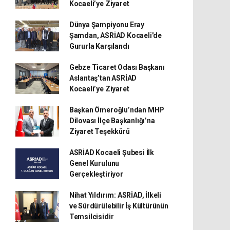
Kocaeli’ye Ziyaret
Dünya Şampiyonu Eray
Şamdan, ASRİAD Kocaeli'de
Gururla Karşılandı
Gebze Ticaret Odası Başkanı
Aslantaş’tan ASRİAD
Kocaeli’ye Ziyaret
Başkan Ömeroğlu’ndan MHP
Dilovası İlçe Başkanlığı’na
Ziyaret Teşekkürü
ASRİAD Kocaeli Şubesi İlk
Genel Kurulunu
Gerçekleştiriyor
Nihat Yıldırım: ASRİAD, İlkeli
ve Sürdürülebilir İş Kültürünün
Temsilcisidir