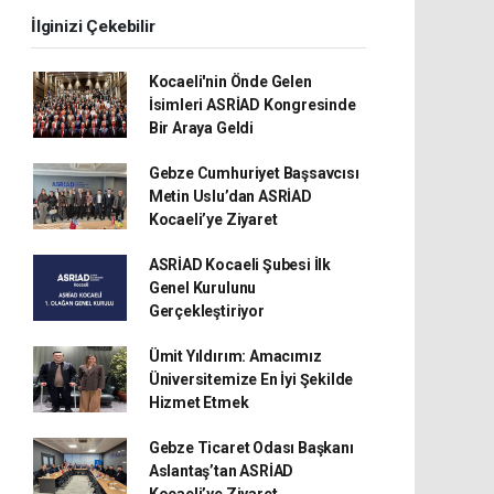
İlginizi Çekebilir
Kocaeli'nin Önde Gelen
İsimleri ASRİAD Kongresinde
Bir Araya Geldi
Gebze Cumhuriyet Başsavcısı
Metin Uslu’dan ASRİAD
Kocaeli’ye Ziyaret
ASRİAD Kocaeli Şubesi İlk
Genel Kurulunu
Gerçekleştiriyor
Ümit Yıldırım: Amacımız
Üniversitemize En İyi Şekilde
Hizmet Etmek
Gebze Ticaret Odası Başkanı
Aslantaş’tan ASRİAD
Kocaeli’ye Ziyaret