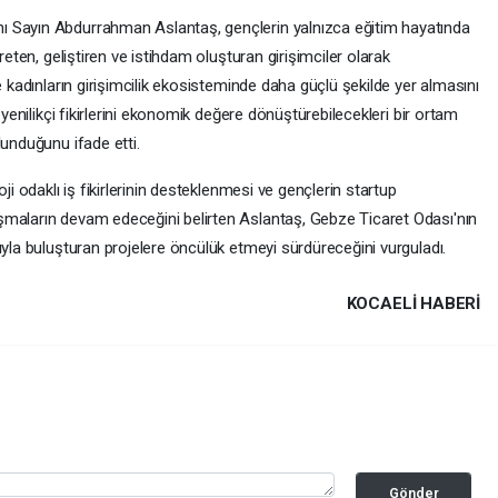
ı Sayın Abdurrahman Aslantaş, gençlerin yalnızca eğitim hayatında
reten, geliştiren ve istihdam oluşturan girişimciler olarak
e kadınların girişimcilik ekosisteminde daha güçlü şekilde yer almasını
 yenilikçi fikirlerini ekonomik değere dönüştürebilecekleri bir ortam
lunduğunu ifade etti.
ji odaklı iş fikirlerinin desteklenmesi ve gençlerin startup
şmaların devam edeceğini belirten Aslantaş, Gebze Ticaret Odası'nın
ıyla buluşturan projelere öncülük etmeyi sürdüreceğini vurguladı.
KOCAELI HABERİ
Gönder