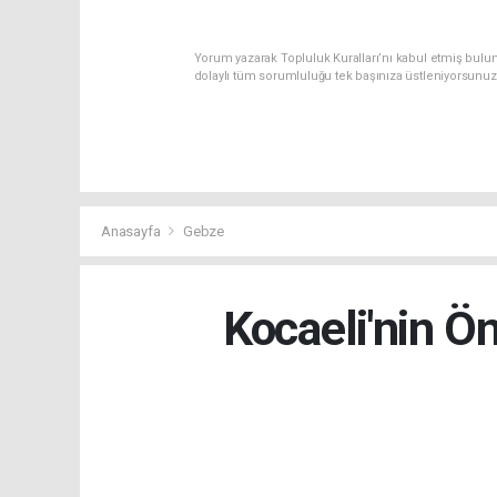
Yorum yazarak Topluluk Kuralları’nı kabul etmiş bulun
dolaylı tüm sorumluluğu tek başınıza üstleniyorsunuz
Anasayfa
Gebze
Kocaeli'nin Ö