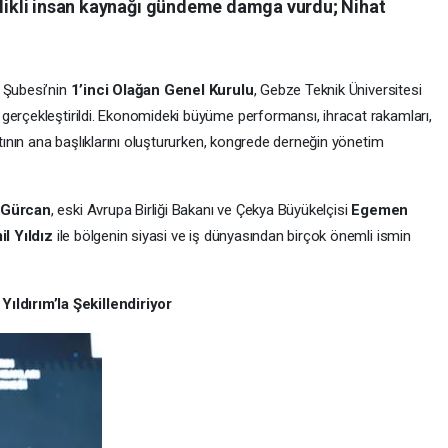
telikli insan kaynağı gündeme damga vurdu; Nihat
i Şubesi’nin
1’inci Olağan Genel Kurulu
, Gebze Teknik Üniversitesi
gerçekleştirildi. Ekonomideki büyüme performansı, ihracat rakamları,
ntının ana başlıklarını oluştururken, kongrede derneğin yönetim
Gürcan
, eski Avrupa Birliği Bakanı ve Çekya Büyükelçisi
Egemen
l Yıldız
ile bölgenin siyasi ve iş dünyasından birçok önemli ismin
ldırım’la Şekillendiriyor