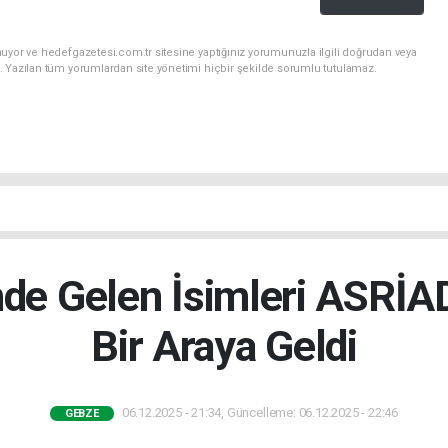
uyor ve hedefgazetesi.com.tr sitesine yaptığınız yorumunuzla ilgili doğrudan veya
. Yazılan tüm yorumlardan site yönetimi hiçbir şekilde sorumlu tutulamaz.
nde Gelen İsimleri ASRİ
Bir Araya Geldi
06.12.2025 - 21:34, Güncelleme: 06.12.2025 - 22:46
GEBZE