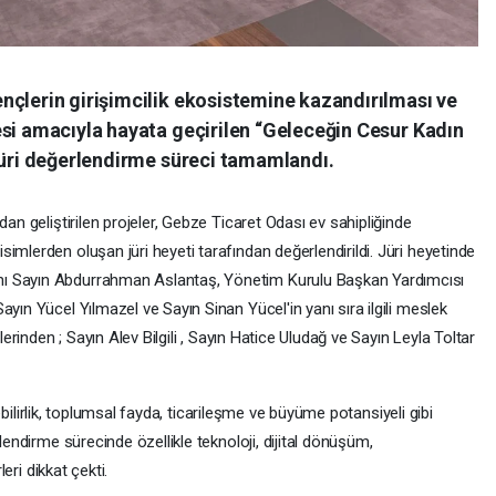
nçlerin girişimcilik ekosistemine kazandırılması ve
esi amacıyla hayata geçirilen “Geleceğin Cesur Kadın
 jüri değerlendirme süreci tamamlandı.
dan geliştirilen projeler, Gebze Ticaret Odası ev sahipliğinde
imlerden oluşan jüri heyeti tarafından değerlendirildi. Jüri heyetinde
nı Sayın Abdurrahman Aslantaş, Yönetim Kurulu Başkan Yardımcısı
yın Yücel Yılmazel ve Sayın Sinan Yücel'in yanı sıra ilgili meslek
lerinden ; Sayın Alev Bilgili , Sayın Hatice Uludağ ve Sayın Leyla Toltar
ülebilirlik, toplumsal fayda, ticarileşme ve büyüme potansiyeli gibi
lendirme sürecinde özellikle teknoloji, dijital dönüşüm,
leri dikkat çekti.