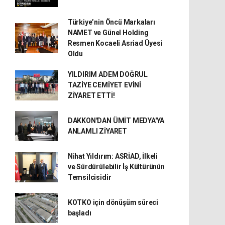
Türkiye’nin Öncü Markaları
NAMET ve Günel Holding
Resmen Kocaeli Asriad Üyesi
Oldu
YILDIRIM ADEM DOĞRUL
TAZİYE CEMİYET EVİNİ
ZİYARET ETTİ!
DAKKON'DAN ÜMİT MEDYA'YA
ANLAMLI ZİYARET
Nihat Yıldırım: ASRİAD, İlkeli
ve Sürdürülebilir İş Kültürünün
Temsilcisidir
KOTKO için dönüşüm süreci
başladı