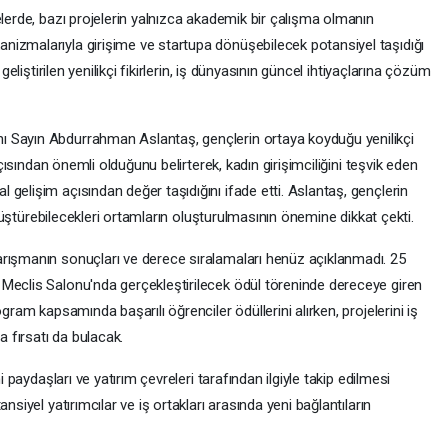
elerde, bazı projelerin yalnızca akademik bir çalışma olmanın
izmalarıyla girişime ve startupa dönüşebilecek potansiyel taşıdığı
geliştirilen yenilikçi fikirlerin, iş dünyasının güncel ihtiyaçlarına çözüm
 Sayın Abdurrahman Aslantaş, gençlerin ortaya koyduğu yenilikçi
açısından önemli olduğunu belirterek, kadın girişimciliğini teşvik eden
gelişim açısından değer taşıdığını ifade etti. Aslantaş, gençlerin
dönüştürebilecekleri ortamların oluşturulmasının önemine dikkat çekti.
arışmanın sonuçları ve derece sıralamaları henüz açıklanmadı. 25
Meclis Salonu'nda gerçekleştirilecek ödül töreninde dereceye giren
gram kapsamında başarılı öğrenciler ödüllerini alırken, projelerini iş
a fırsatı da bulacak.
i paydaşları ve yatırım çevreleri tarafından ilgiyle takip edilmesi
nsiyel yatırımcılar ve iş ortakları arasında yeni bağlantıların