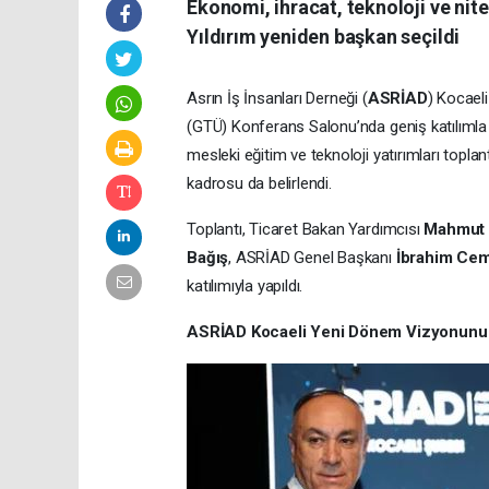
Ekonomi, ihracat, teknoloji ve ni
Yıldırım yeniden başkan seçildi
Asrın İş İnsanları Derneği (
ASRİAD
) Kocael
(GTÜ) Konferans Salonu’nda geniş katılımla 
mesleki eğitim ve teknoloji yatırımları topla
kadrosu da belirlendi.
Toplantı, Ticaret Bakan Yardımcısı
Mahmut 
Bağış
, ASRİAD Genel Başkanı
İbrahim Cemi
katılımıyla yapıldı.
ASRİAD Kocaeli Yeni Dönem Vizyonunu Yı