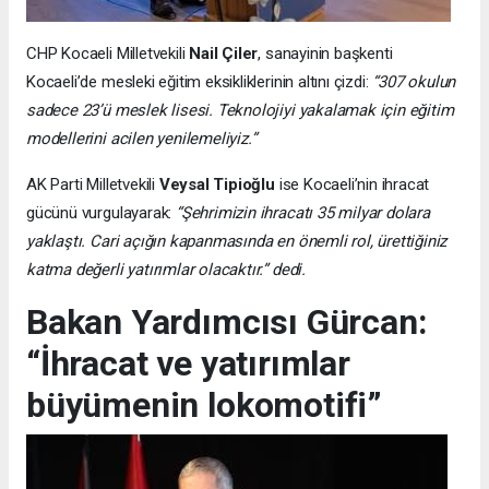
CHP Kocaeli Milletvekili
Nail Çiler
, sanayinin başkenti
Kocaeli’de mesleki eğitim eksikliklerinin altını çizdi:
“307 okulun
sadece 23’ü meslek lisesi. Teknolojiyi yakalamak için eğitim
modellerini acilen yenilemeliyiz.”
AK Parti Milletvekili
Veysal Tipioğlu
ise Kocaeli’nin ihracat
gücünü vurgulayarak:
“Şehrimizin ihracatı 35 milyar dolara
yaklaştı. Cari açığın kapanmasında en önemli rol, ürettiğiniz
katma değerli yatırımlar olacaktır.” dedi.
Bakan Yardımcısı Gürcan:
“İhracat ve yatırımlar
büyümenin lokomotifi”