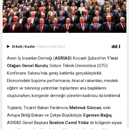
Erkek
|
Kadın
(Haberi Sesli Oku)
Asrın İş İnsanları Derneği (
ASRİAD
) Kocaeli Şubesi’nin
1’inci
Olağan Genel Kurulu
, Gebze Teknik Üniversitesi (GTÜ)
Konferans Salonu’nda geniş katılımla gerçekleştirildi.
Ekonomideki büyüme performansı, ihracat rakamları, mesleki
eğitim ve teknoloji yatırımları toplantının ana başlıklarını
oluştururken, kongrede derneğin yönetim kadrosu da belirlendi.
Toplantı, Ticaret Bakan Yardımcısı
Mahmut Gürcan
, eski
Avrupa Birliği Bakanı ve Çekya Büyükelçisi
Egemen Bağış
,
ASRİAD Genel Başkanı
İbrahim Cemil Yıldız
ile bölgenin siyasi