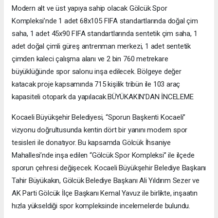
Modern alt ve üst yapıya sahip olacak Gölcük Spor
Kompleksi’nde 1 adet 68x105 FIFA standartlarında doğal çim
saha, 1 adet 45x90 FIFA standartlarında sentetik çim saha, 1
adet doğal çimli güreş antrenman merkezi, 1 adet sentetik
çimden kaleci çalışma alanı ve 2 bin 760 metrekare
büyüklüğünde spor salonu inşa edilecek. Bölgeye değer
katacak proje kapsamında 715 kişilik tribün ile 103 araç
kapasiteli otopark da yapılacak.BÜYÜKAKIN’DAN İNCELEME
Kocaeli Büyükşehir Belediyesi, “Sporun Başkenti Kocaeli”
vizyonu doğrultusunda kentin dört bir yanını modern spor
tesisleri ile donatıyor. Bu kapsamda Gölcük İhsaniye
Mahallesi’nde inşa edilen “Gölcük Spor Kompleksi” ile ilçede
sporun çehresi değişecek. Kocaeli Büyükşehir Belediye Başkanı
Tahir Büyükakın, Gölcük Belediye Başkanı Ali Yıldırım Sezer ve
AK Parti Gölcük İlçe Başkanı Kemal Yavuz ile birlikte, inşaatın
hızla yükseldiği spor kompleksinde incelemelerde bulundu.