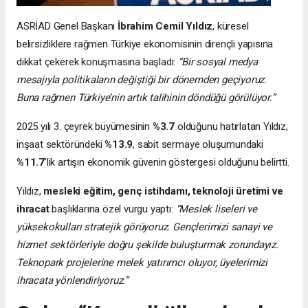
ASRİAD Genel Başkanı
İbrahim Cemil Yıldız
, küresel
belirsizliklere rağmen Türkiye ekonomisinin dirençli yapısına
dikkat çekerek konuşmasına başladı:
“Bir sosyal medya
mesajıyla politikaların değiştiği bir dönemden geçiyoruz.
Buna rağmen Türkiye’nin artık talihinin döndüğü görülüyor.”
2025 yılı 3. çeyrek büyümesinin
%3.7
olduğunu hatırlatan Yıldız,
inşaat sektöründeki
%13.9
, sabit sermaye oluşumundaki
%11.7
’lik artışın ekonomik güvenin göstergesi olduğunu belirtti.
Yıldız,
mesleki eğitim, genç istihdamı, teknoloji üretimi ve
ihracat
başlıklarına özel vurgu yaptı:
“Meslek liseleri ve
yüksekokulları stratejik görüyoruz. Gençlerimizi sanayi ve
hizmet sektörleriyle doğru şekilde buluşturmak zorundayız.
Teknopark projelerine melek yatırımcı oluyor, üyelerimizi
ihracata yönlendiriyoruz.”