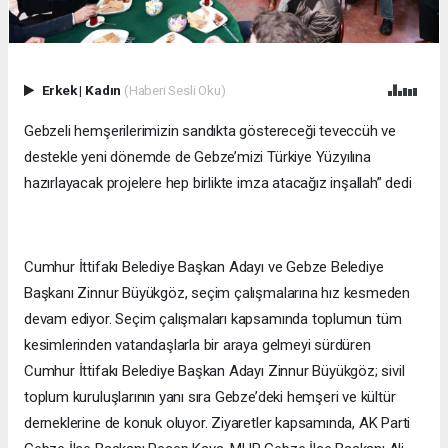
Erkek
|
Kadın
(Haberi Sesli Oku)
Gebzeli hemşerilerimizin sandıkta göstereceği teveccüh ve
destekle yeni dönemde de Gebze’mizi Türkiye Yüzyılına
hazırlayacak projelere hep birlikte imza atacağız inşallah” dedi
Cumhur İttifakı Belediye Başkan Adayı ve Gebze Belediye
Başkanı Zinnur Büyükgöz, seçim çalışmalarına hız kesmeden
devam ediyor. Seçim çalışmaları kapsamında toplumun tüm
kesimlerinden vatandaşlarla bir araya gelmeyi sürdüren
Cumhur İttifakı Belediye Başkan Adayı Zinnur Büyükgöz; sivil
toplum kuruluşlarının yanı sıra Gebze’deki hemşeri ve kültür
derneklerine de konuk oluyor. Ziyaretler kapsamında, AK Parti