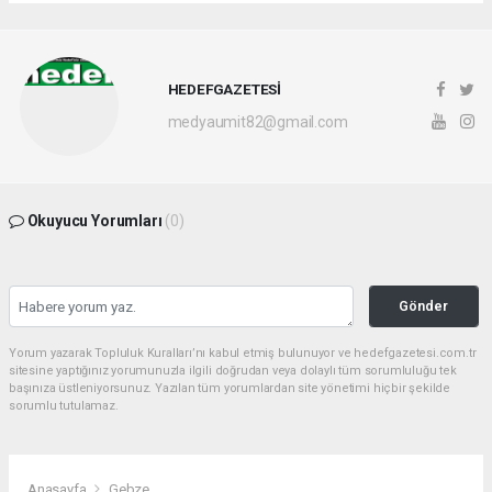
HEDEFGAZETESİ
medyaumit82@gmail.com
Okuyucu Yorumları
(0)
Gönder
Yorum yazarak Topluluk Kuralları’nı kabul etmiş bulunuyor ve hedefgazetesi.com.tr
sitesine yaptığınız yorumunuzla ilgili doğrudan veya dolaylı tüm sorumluluğu tek
başınıza üstleniyorsunuz. Yazılan tüm yorumlardan site yönetimi hiçbir şekilde
sorumlu tutulamaz.
Anasayfa
Gebze