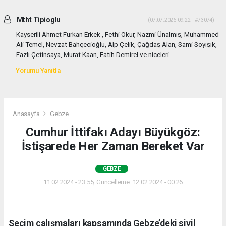
Mtht Tipioglu
(07.07.2026 09:22 - #73074)
Kayserili Ahmet Furkan Erkek , Fethi Okur, Nazmi Ünalmış, Muhammed
Ali Temel, Nevzat Bahçecioğlu, Alp Çelik, Çağdaş Alan, Sami Soyışık,
Fazlı Çetinsaya, Murat Kaan, Fatih Demirel ve niceleri
Yorumu Yanıtla
Anasayfa
Gebze
Cumhur İttifakı Adayı Büyükgöz:
İstişarede Her Zaman Bereket Var
GEBZE
11.02.2024 - 23:55, Güncelleme: 12.02.2024 - 00:26
Seçim çalışmaları kapsamında Gebze’deki sivil