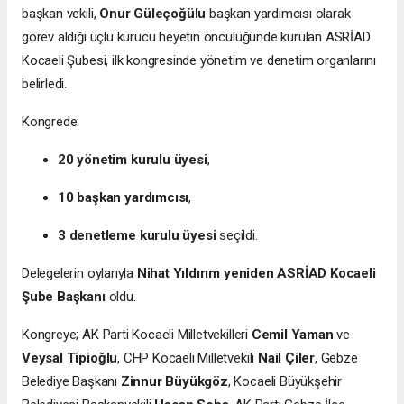
başkan vekili,
Onur Güleçoğülu
başkan yardımcısı olarak
görev aldığı üçlü kurucu heyetin öncülüğünde kurulan ASRİAD
Kocaeli Şubesi, ilk kongresinde yönetim ve denetim organlarını
belirledi.
Kongrede:
20 yönetim kurulu üyesi
,
10 başkan yardımcısı
,
3 denetleme kurulu üyesi
seçildi.
Delegelerin oylarıyla
Nihat Yıldırım yeniden ASRİAD Kocaeli
Şube Başkanı
oldu.
Kongreye; AK Parti Kocaeli Milletvekilleri
Cemil Yaman
ve
Veysal Tipioğlu
, CHP Kocaeli Milletvekili
Nail Çiler
, Gebze
Belediye Başkanı
Zinnur Büyükgöz
, Kocaeli Büyükşehir