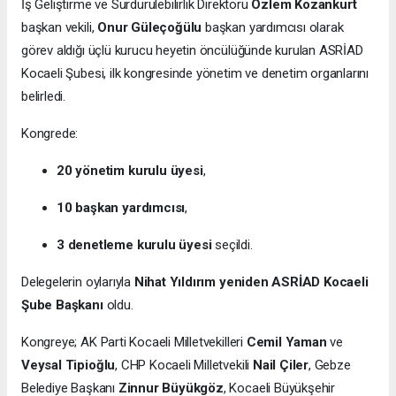
İş Geliştirme ve Sürdürülebilirlik Direktörü
Özlem Kozankurt
başkan vekili,
Onur Güleçoğülu
başkan yardımcısı olarak
görev aldığı üçlü kurucu heyetin öncülüğünde kurulan ASRİAD
Kocaeli Şubesi, ilk kongresinde yönetim ve denetim organlarını
belirledi.
Kongrede:
20 yönetim kurulu üyesi
,
10 başkan yardımcısı
,
3 denetleme kurulu üyesi
seçildi.
Delegelerin oylarıyla
Nihat Yıldırım yeniden ASRİAD Kocaeli
Şube Başkanı
oldu.
Kongreye; AK Parti Kocaeli Milletvekilleri
Cemil Yaman
ve
Veysal Tipioğlu
, CHP Kocaeli Milletvekili
Nail Çiler
, Gebze
Belediye Başkanı
Zinnur Büyükgöz
, Kocaeli Büyükşehir