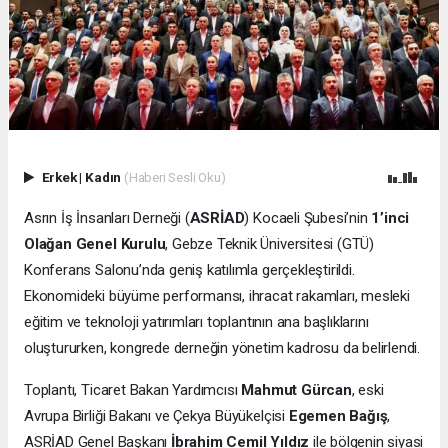
Erkek
|
Kadın
(Haberi Sesli Oku)
Asrın İş İnsanları Derneği (
ASRİAD
) Kocaeli Şubesi’nin
1’inci
Olağan Genel Kurulu
, Gebze Teknik Üniversitesi (GTÜ)
Konferans Salonu’nda geniş katılımla gerçekleştirildi.
Ekonomideki büyüme performansı, ihracat rakamları, mesleki
eğitim ve teknoloji yatırımları toplantının ana başlıklarını
oluştururken, kongrede derneğin yönetim kadrosu da belirlendi.
Toplantı, Ticaret Bakan Yardımcısı
Mahmut Gürcan
, eski
Avrupa Birliği Bakanı ve Çekya Büyükelçisi
Egemen Bağış
,
ASRİAD Genel Başkanı
İbrahim Cemil Yıldız
ile bölgenin siyasi