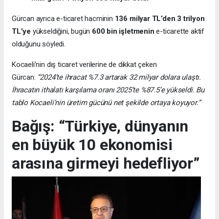
Gürcan ayrıca e-ticaret hacminin
136 milyar TL’den 3 trilyon
TL’ye
yükseldiğini, bugün
600 bin işletmenin
e-ticarette aktif
olduğunu söyledi.
Kocaeli’nin dış ticaret verilerine de dikkat çeken
Gürcan:
“2024’te ihracat %7.3 artarak 32 milyar dolara ulaştı.
İhracatın ithalatı karşılama oranı 2025’te %87.5’e yükseldi. Bu
tablo Kocaeli’nin üretim gücünü net şekilde ortaya koyuyor.”
Bağış: “Türkiye, dünyanın
en büyük 10 ekonomisi
arasına girmeyi hedefliyor”