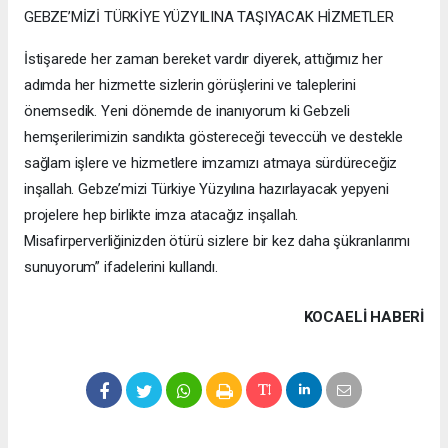
GEBZE’MİZİ TÜRKİYE YÜZYILINA TAŞIYACAK HİZMETLER
İstişarede her zaman bereket vardır diyerek, attığımız her
adımda her hizmette sizlerin görüşlerini ve taleplerini
önemsedik. Yeni dönemde de inanıyorum ki Gebzeli
hemşerilerimizin sandıkta göstereceği teveccüh ve destekle
sağlam işlere ve hizmetlere imzamızı atmaya sürdüreceğiz
inşallah. Gebze’mizi Türkiye Yüzyılına hazırlayacak yepyeni
projelere hep birlikte imza atacağız inşallah.
Misafirperverliğinizden ötürü sizlere bir kez daha şükranlarımı
sunuyorum” ifadelerini kullandı.
KOCAELI HABERİ