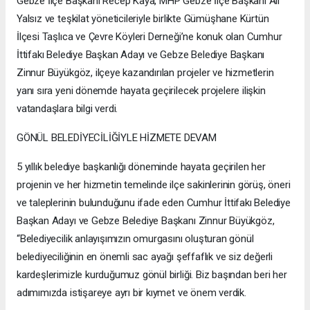
Gebze İlçe Başkanı Recep Kaya, MHP Gebze İlçe Başkanı Ali
Yalsız ve teşkilat yöneticileriyle birlikte Gümüşhane Kürtün
İlçesi Taşlıca ve Çevre Köyleri Derneği’ne konuk olan Cumhur
İttifakı Belediye Başkan Adayı ve Gebze Belediye Başkanı
Zinnur Büyükgöz, ilçeye kazandırılan projeler ve hizmetlerin
yanı sıra yeni dönemde hayata geçirilecek projelere ilişkin
vatandaşlara bilgi verdi.
GÖNÜL BELEDİYECİLİĞİYLE HİZMETE DEVAM
5 yıllık belediye başkanlığı döneminde hayata geçirilen her
projenin ve her hizmetin temelinde ilçe sakinlerinin görüş, öneri
ve taleplerinin bulunduğunu ifade eden Cumhur İttifakı Belediye
Başkan Adayı ve Gebze Belediye Başkanı Zinnur Büyükgöz,
“Belediyecilik anlayışımızın omurgasını oluşturan gönül
belediyeciliğinin en önemli sac ayağı şeffaflık ve siz değerli
kardeşlerimizle kurduğumuz gönül birliği. Biz başından beri her
adımımızda istişareye ayrı bir kıymet ve önem verdik.