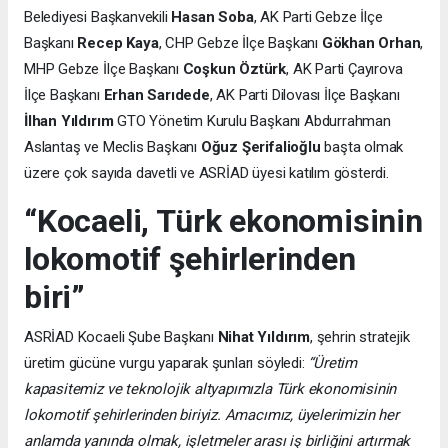
Belediyesi Başkanvekili
Hasan Soba
, AK Parti Gebze İlçe
Başkanı
Recep Kaya
, CHP Gebze İlçe Başkanı
Gökhan Orhan
,
MHP Gebze İlçe Başkanı
Coşkun Öztürk
, AK Parti Çayırova
İlçe Başkanı
Erhan Sarıdede
, AK Parti Dilovası İlçe Başkanı
İlhan Yıldırım
GTO Yönetim Kurulu Başkanı Abdurrahman
Aslantaş ve Meclis Başkanı
Oğuz Şerifalioğlu
başta olmak
üzere çok sayıda davetli ve ASRİAD üyesi katılım gösterdi.
“Kocaeli, Türk ekonomisinin
lokomotif şehirlerinden
biri”
ASRİAD Kocaeli Şube Başkanı
Nihat Yıldırım
, şehrin stratejik
üretim gücüne vurgu yaparak şunları söyledi:
“Üretim
kapasitemiz ve teknolojik altyapımızla Türk ekonomisinin
lokomotif şehirlerinden biriyiz. Amacımız, üyelerimizin her
anlamda yanında olmak, işletmeler arası iş birliğini artırmak