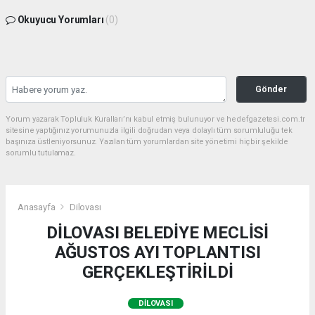
Okuyucu Yorumları
(0)
Gönder
Yorum yazarak Topluluk Kuralları’nı kabul etmiş bulunuyor ve hedefgazetesi.com.tr
sitesine yaptığınız yorumunuzla ilgili doğrudan veya dolaylı tüm sorumluluğu tek
başınıza üstleniyorsunuz. Yazılan tüm yorumlardan site yönetimi hiçbir şekilde
sorumlu tutulamaz.
Anasayfa
Dilovası
DİLOVASI BELEDİYE MECLİSİ
AĞUSTOS AYI TOPLANTISI
GERÇEKLEŞTİRİLDİ
DILOVASI