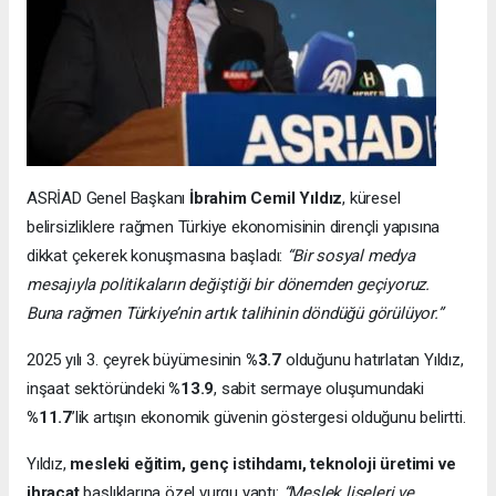
ASRİAD Genel Başkanı
İbrahim Cemil Yıldız
, küresel
belirsizliklere rağmen Türkiye ekonomisinin dirençli yapısına
dikkat çekerek konuşmasına başladı:
“Bir sosyal medya
mesajıyla politikaların değiştiği bir dönemden geçiyoruz.
Buna rağmen Türkiye’nin artık talihinin döndüğü görülüyor.”
2025 yılı 3. çeyrek büyümesinin
%3.7
olduğunu hatırlatan Yıldız,
inşaat sektöründeki
%13.9
, sabit sermaye oluşumundaki
%11.7
’lik artışın ekonomik güvenin göstergesi olduğunu belirtti.
Yıldız,
mesleki eğitim, genç istihdamı, teknoloji üretimi ve
ihracat
başlıklarına özel vurgu yaptı:
“Meslek liseleri ve