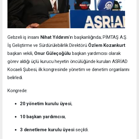
Gebzeli iş insanı
Nihat Yıldırım
’ın başkanlığında; PİMTAŞ A.Ş.
İş Geliştirme ve Sürdürülebilirlik Direktörü
Özlem Kozankurt
başkan vekili,
Onur Güleçoğülu
başkan yardımcısı olarak
görev aldığı üçlü kurucu heyetin öncülüğünde kurulan ASRİAD
Kocaeli Şubesi, ilk kongresinde yönetim ve denetim organlarını
belirledi.
Kongrede:
20 yönetim kurulu üyesi
,
10 başkan yardımcısı
,
3 denetleme kurulu üyesi
seçildi.