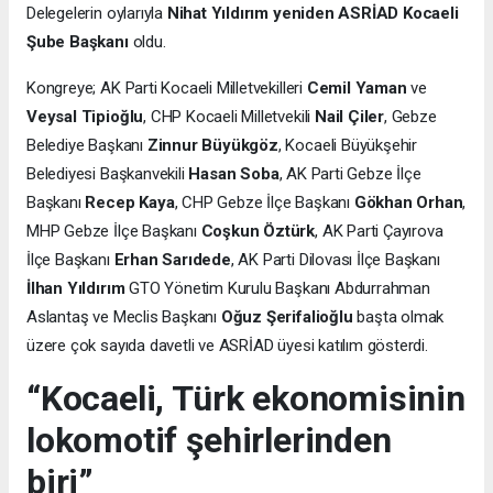
Delegelerin oylarıyla
Nihat Yıldırım yeniden ASRİAD Kocaeli
Şube Başkanı
oldu.
Kongreye; AK Parti Kocaeli Milletvekilleri
Cemil Yaman
ve
Veysal Tipioğlu
, CHP Kocaeli Milletvekili
Nail Çiler
, Gebze
Belediye Başkanı
Zinnur Büyükgöz
, Kocaeli Büyükşehir
Belediyesi Başkanvekili
Hasan Soba
, AK Parti Gebze İlçe
Başkanı
Recep Kaya
, CHP Gebze İlçe Başkanı
Gökhan Orhan
,
MHP Gebze İlçe Başkanı
Coşkun Öztürk
, AK Parti Çayırova
İlçe Başkanı
Erhan Sarıdede
, AK Parti Dilovası İlçe Başkanı
İlhan Yıldırım
GTO Yönetim Kurulu Başkanı Abdurrahman
Aslantaş ve Meclis Başkanı
Oğuz Şerifalioğlu
başta olmak
üzere çok sayıda davetli ve ASRİAD üyesi katılım gösterdi.
“Kocaeli, Türk ekonomisinin
lokomotif şehirlerinden
biri”