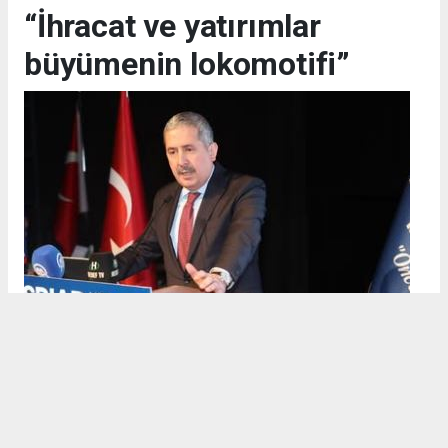
“İhracat ve yatırımlar
büyümenin lokomotifi”
Ticaret Bakan Yardımcısı
Mahmut Gürcan
, Türkiye’nin
21
çeyrektir kesintisiz büyüdüğünü
belirterek önemli ekonomik