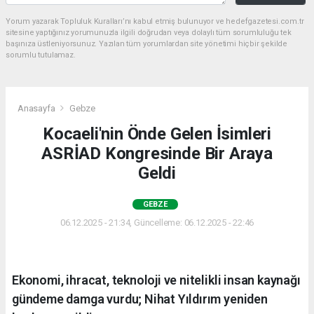
Yorum yazarak Topluluk Kuralları’nı kabul etmiş bulunuyor ve hedefgazetesi.com.tr
sitesine yaptığınız yorumunuzla ilgili doğrudan veya dolaylı tüm sorumluluğu tek
başınıza üstleniyorsunuz. Yazılan tüm yorumlardan site yönetimi hiçbir şekilde
sorumlu tutulamaz.
Anasayfa
Gebze
Kocaeli'nin Önde Gelen İsimleri
ASRİAD Kongresinde Bir Araya
Geldi
GEBZE
06.12.2025 - 21:34, Güncelleme: 06.12.2025 - 22:46
Ekonomi, ihracat, teknoloji ve nitelikli insan kaynağı
gündeme damga vurdu; Nihat Yıldırım yeniden