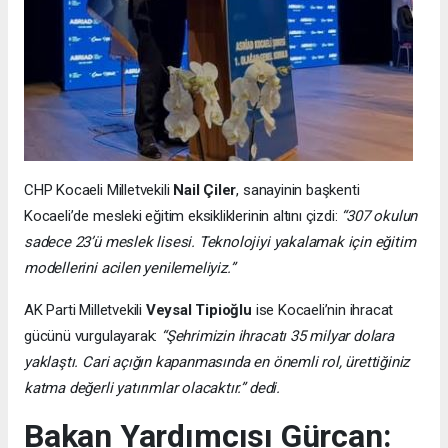
CHP Kocaeli Milletvekili
Nail Çiler
, sanayinin başkenti
Kocaeli’de mesleki eğitim eksikliklerinin altını çizdi:
“307 okulun
sadece 23’ü meslek lisesi. Teknolojiyi yakalamak için eğitim
modellerini acilen yenilemeliyiz.”
AK Parti Milletvekili
Veysal Tipioğlu
ise Kocaeli’nin ihracat
gücünü vurgulayarak:
“Şehrimizin ihracatı 35 milyar dolara
yaklaştı. Cari açığın kapanmasında en önemli rol, ürettiğiniz
katma değerli yatırımlar olacaktır.” dedi.
Bakan Yardımcısı Gürcan: