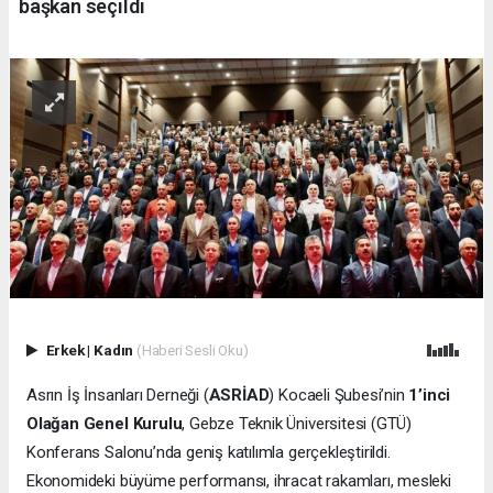
başkan seçildi
Erkek
|
Kadın
(Haberi Sesli Oku)
Asrın İş İnsanları Derneği (
ASRİAD
) Kocaeli Şubesi’nin
1’inci
Olağan Genel Kurulu
, Gebze Teknik Üniversitesi (GTÜ)
Konferans Salonu’nda geniş katılımla gerçekleştirildi.
Ekonomideki büyüme performansı, ihracat rakamları, mesleki