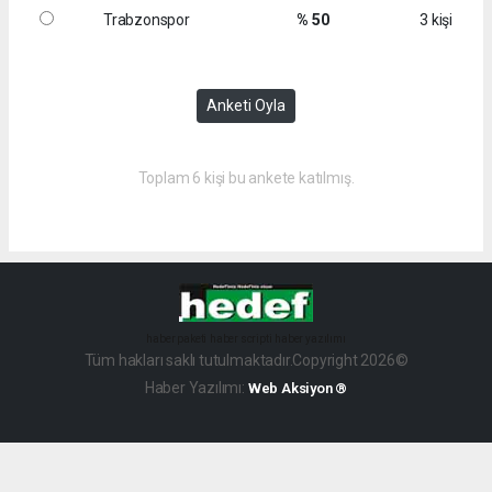
Trabzonspor
% 50
3 kişi
Anketi Oyla
Toplam 6 kişi bu ankete katılmış.
haber paketi
haber scripti
haber yazılımı
Tüm hakları saklı tutulmaktadır.Copyright 2026©
Haber Yazılımı:
Web Aksiyon ®