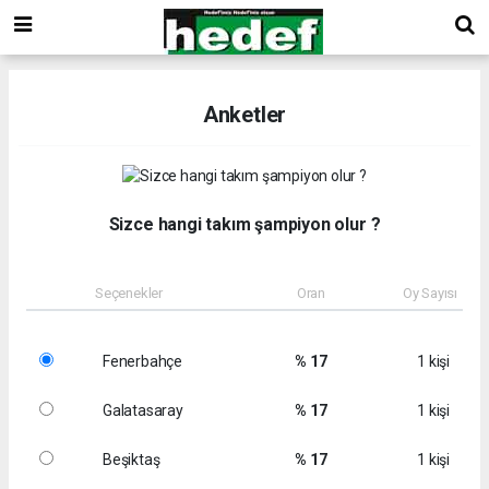
Anketler
Sizce hangi takım şampiyon olur ?
Seçenekler
Oran
Oy Sayısı
Fenerbahçe
% 17
1 kişi
Galatasaray
% 17
1 kişi
Beşiktaş
% 17
1 kişi