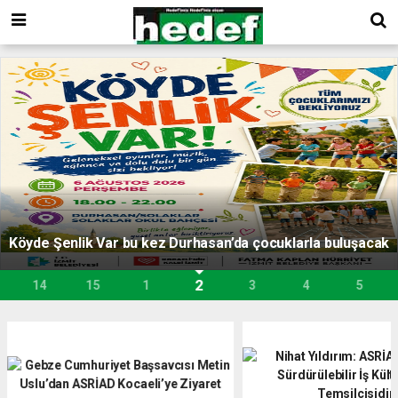
Köyde Şenlik Var bu kez Durhasan’da çocuklarla buluşacak
2
14
15
1
3
4
5