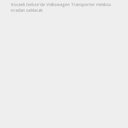
Sanayi
Bilişim
Yurtları
278 İlan
0 İlan
0 İlan
Mühendislik
Lokantalar
Kasaplar
0 İlan
0 İlan
0 İlan
İnşaat
Hediyelik
Fotoğrafçılar
0 İlan
0 İlan
0 İlan
Emlakçılar
Elektrik
Dershaneler
0 İlan
0 İlan
0 İlan
Çicekciler
Cafeler
Büfeler
0 İlan
0 İlan
0 İlan