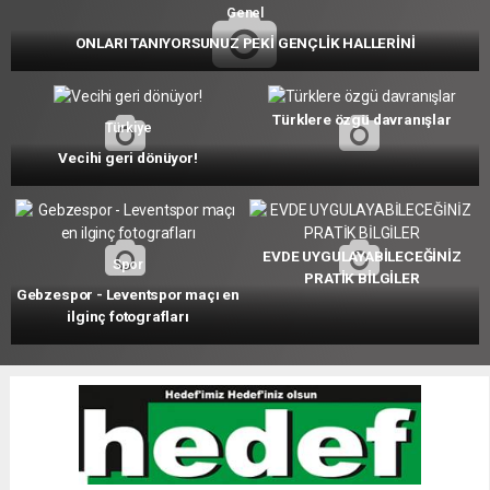
Genel
ONLARI TANIYORSUNUZ PEKİ GENÇLİK HALLERİNİ
Türklere özgü davranışlar
Türkiye
Vecihi geri dönüyor!
EVDE UYGULAYABİLECEĞİNİZ
Spor
PRATİK BİLGİLER
Gebzespor - Leventspor maçı en
ilginç fotografları