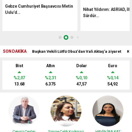
Gebze Cumhuriyet Başsavcısı Metin
Nihat Yıldırım: ASRİAD, İlk
Uslu’d...
Sürdür...
SON DAKİKA
Başkan Vekili Lütfü Obuz’dan Vali Aktaş’a ziyaret
Kö
Bist
Altın
Dolar
Euro
%2,07
%2,31
%0,10
%0,14
13.68
6.375
47,57
54,92
Cengiz Ceylan
Simge Çelik Korkmaz
HAVİN İRA KAT