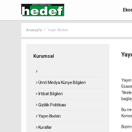
Eko
Anasayfa
Yayın İlkeleri
Yayı
Kurumsal
Yayın 
Ümit Medya Künye Bilgileri
Esase
“ilke
İrtibat Bilgileri
bağlay
Gizlilik Politikası
Bu ne
Konsey
Yayın İlkeleri
Bizim 
Kurallar