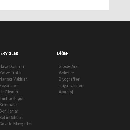
ERVİSLER
DİĞER
Hava Durumu
Sitede Ara
Yol ve Trafik
Anketler
Namaz Vakitleri
Biyografiler
Eczaneler
Rüya Tabirleri
Lig Fikstürü
Astroloji
Tarihte Bugün
Sinemalar
Seri İlanlar
Şehir Rehberi
Gazete Manşetleri