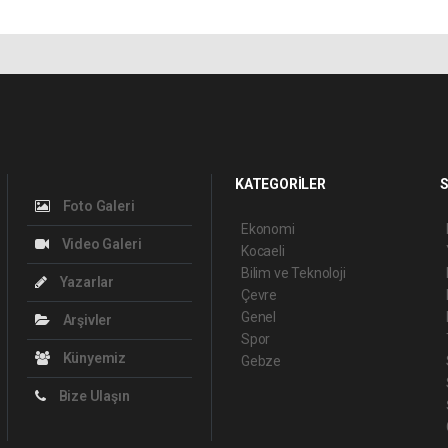
KATEGORİLER
S
Foto Galeri
Ekonomi
Video Galeri
Kocaeli
Bilim ve Teknoloji
Yazarlar
Çevre
Genel
Arşivler
Spor
Künyemiz
Gebze
Bize Ulaşın