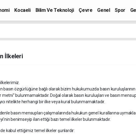
nomi
Kocaeli
Bilim Ve Teknoloji
Çevre
Genel
Spor
Ge
n İlkeleri
ilkelerimiz.
n basın özgürlüğüne bağlı olarak bizim hukukumuzda basın kuruluşlarının v
ler metni” bulunmamaktadır. Doğal olarak basın kuruluşları ve basın mensup
ıcı nitelikte herhangi bir ilke veya kural bulunmamaktadır.
denle basın mensupları çalışmalarında hukukun genel kurallarına uymakla
i’nin benimseyip ilan ettiği bazı temel ilkeler bulunmaktadır.
de kabul ettiğimiz temel ilkeler şunlardır: