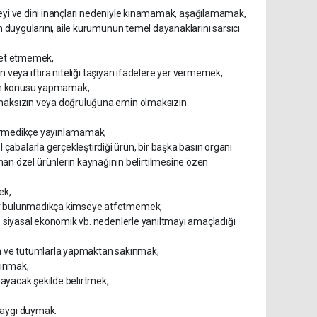
 düzeyi ve dini inançları nedeniyle kınamamak, aşağılamamak,
in duygularını, aile kurumunun temel dayanaklarını sarsıcı
alet etmemek,
yan veya iftira niteliği taşıyan ifadelere yer vermemek,
ayın konusu yapmamak,
ulmaksızın veya doğruluğuna emin olmaksızın
ektirmedikçe yayınlamamak,
abalarla gerçekleştirdiği ürün, bir başka basın organı
n özel ürünlerin kaynağının belirtilmesine özen
ek,
nler bulunmadıkça kimseye atfetmemek,
l, siyasal ekonomik vb. nedenlerle yanıltmayı amaçladığı
tem ve tutumlarla yapmaktan sakınmak,
çınmak,
kmayacak şekilde belirtmek,
saygı duymak.