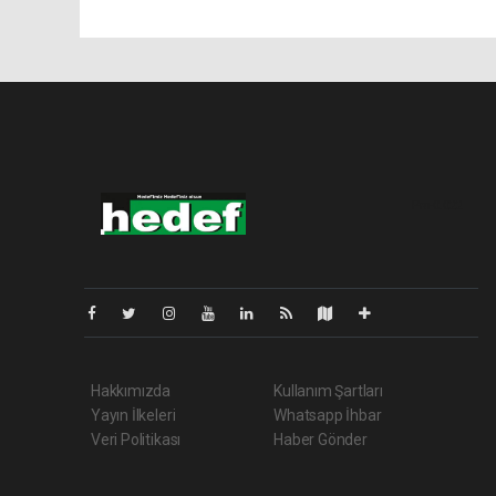
Pro-0.022
Hakkımızda
Kullanım Şartları
Yayın İlkeleri
Whatsapp İhbar
Veri Politikası
Haber Gönder