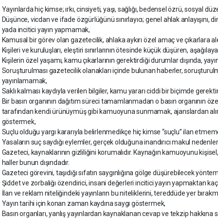
Yayınlarda hiç kimse; ırkı, cinsiyeti, yaşı, sağlığı, bedensel özrü, sosyal
Düşünce, vicdan ve ifade özgürlüğünü sınırlayıcı; genel ahlak anlayışını, d
yada incitici yayın yapmamak,
Kamusal bir görev olan gazetecilik, ahlaka aykırı özel amaç ve çıkarlara 
Kişileri ve kuruluşları, eleştiri sınırlarının ötesinde küçük düşüren, aşağıla
Kişilerin özel yaşamı, kamu çıkarlarının gerektirdiği durumlar dışında, y
Soruşturulması gazetecilik olanakları içinde bulunan haberler, soruştur
yayınlamamak,
Saklı kalması kaydıyla verilen bilgiler, kamu yararı ciddi bir biçimde ger
Bir basın organının dağıtım süreci tamamlanmadan o basın organının özel ç
tarafından kendi ürünüymüş gibi kamuoyuna sunmamak, ajanslardan alına
göstermek,
Suçlu olduğu yargı kararıyla belirlenmedikçe hiç kimse “suçlu” ilan etmem
Yasaların suç saydığı eylemler, gerçek olduğuna inandırıcı makul nede
Gazeteci, kaynaklarının gizliliğini korumalıdır. Kaynağın kamuoyunu kişise
haller bunun dışındadır.
Gazeteci görevini, taşıdığı sıfatın saygınlığına gölge düşürebilecek yön
Şiddet ve zorbalığı özendirici, insani değerleri incitici yayın yapmaktan ka
İlan ve reklam niteliğindeki yayınların bu niteliklerini, tereddüde yer bıra
Yayın tarihi için konan zaman kaydına saygı göstermek,
Basın organları, yanlış yayınlardan kaynaklanan cevap ve tekzip hakkına 