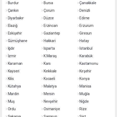
Burdur
Bursa
Çanakkale
Çankırı
Çorum
Denizli
Diyarbakır
Düzce
Edirne
Elazığ
Erzincan
Erzurum
Eskişehir
Gaziantep
Giresun
Gümüşhane
Hakkari
Hatay
Iğdır
Isparta
İstanbul
İzmir
K.Maraş
Karabük
Karaman
Kars
Kastamonu
Kayseri
Kırıkkale
Kırşehir
Kilis
Kocaeli
Konya
Kütahya
Malatya
Manisa
Mardin
Mersin
Muğla
Muş
Nevşehir
Niğde
Ordu
Osmaniye
Rize
Sakarya
Samsun
Siirt