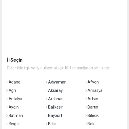
İl Seçin
Diğer il ile ilgili veriye ulaşmak için lütfen aşağıdan bir il seçin
Adana
Adıyaman
Afyon
Ağrı
Aksaray
Amasya
Antalya
Ardahan
Artvin
Aydın
Balıkesir
Bartın
Batman
Bayburt
Bilecik
Bingöl
Bitlis
Bolu