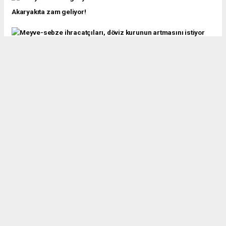
Akaryakıta zam geliyor!
Meyve-sebze ihracatçıları, döviz kurunun artmasını istiyor
Kocaeli'de ev alacaklar dikkat! Konut fiyatları duruldu
Kocaeli'de altın fiyatları yükselişte!
İki efsane model geri dönüyor
Kocaeli altın piyasasında hareketlilik
Emekli promosyonunda rekabet kızıştı! ING zirvede!