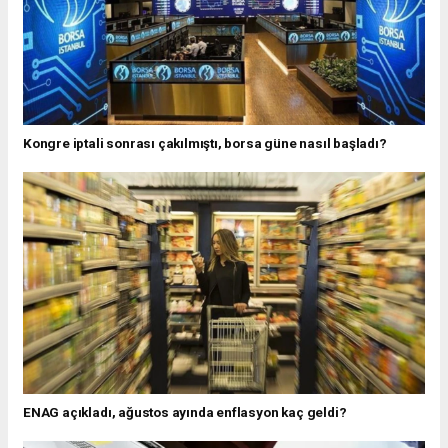
Kongre iptali sonrası çakılmıştı, borsa güne nasıl başladı?
ENAG açıkladı, ağustos ayında enflasyon kaç geldi?