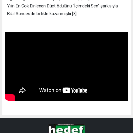
Yılın En Çok Dinlenen Düet ödülünü "İçimdeki Sen" şarkısıyla
Bilal Sonses ile birlikte kazanmıştır.[3]