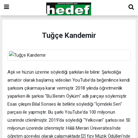
Tuğçe Kandemir
Aşk ve hüzün üzerine söylediği şarkıları ile bilinir. Şarkıcılığa
amatör olarak başlamış videoları YouTube'da beğenilince kendi
şarkısını çıkarmaya karar vermiştir. 2018 yılında öğretmenlik
yaparken ilk şarkısı "Bu Benim Öyküm" adlı parçayı söylemiştir.
Esas çıkışını Bilal Sonses ile birlikte söylediği "İçimdeki Sen"
parçası ile yapmıştır. Bu şarkı YouTube'da 100 milyonun
üzerinde izlenilmiştir. 2019'da söylediği "Yelkovan" şarkısı ise 50
milyonun üzerinde izlenmiştir. Hâlâ Mersin Üniversitesi'nde
öğretim görevlisi olarak çalışmaktadır.[2] fizy Müzik Ödülleri'nde