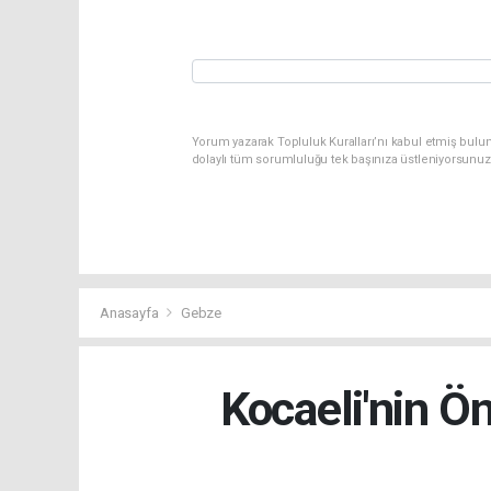
Yorum yazarak Topluluk Kuralları’nı kabul etmiş bulun
dolaylı tüm sorumluluğu tek başınıza üstleniyorsunuz
Anasayfa
Gebze
Kocaeli'nin Ö