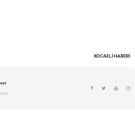
KOCAELI HABERİ
esi
.com