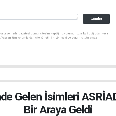
Gönder
uyor ve hedefgazetesi.com.tr sitesine yaptığınız yorumunuzla ilgili doğrudan veya
. Yazılan tüm yorumlardan site yönetimi hiçbir şekilde sorumlu tutulamaz.
nde Gelen İsimleri ASRİ
Bir Araya Geldi