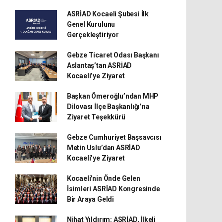
ASRİAD Kocaeli Şubesi İlk
Genel Kurulunu
Gerçekleştiriyor
Gebze Ticaret Odası Başkanı
Aslantaş’tan ASRİAD
Kocaeli’ye Ziyaret
Başkan Ömeroğlu’ndan MHP
Dilovası İlçe Başkanlığı’na
Ziyaret Teşekkürü
Gebze Cumhuriyet Başsavcısı
Metin Uslu’dan ASRİAD
Kocaeli’ye Ziyaret
Kocaeli'nin Önde Gelen
İsimleri ASRİAD Kongresinde
Bir Araya Geldi
Nihat Yıldırım: ASRİAD, İlkeli