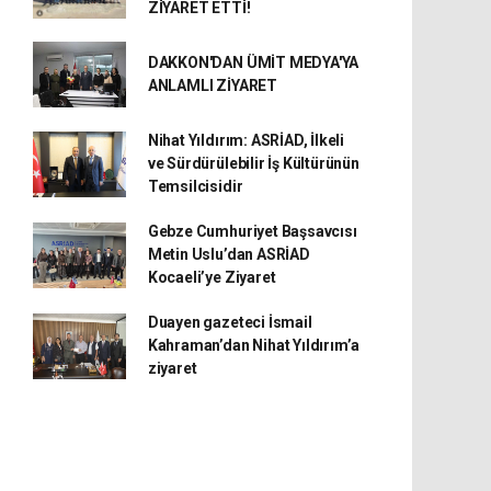
ZİYARET ETTİ!
DAKKON'DAN ÜMİT MEDYA'YA
ANLAMLI ZİYARET
Nihat Yıldırım: ASRİAD, İlkeli
ve Sürdürülebilir İş Kültürünün
Temsilcisidir
Gebze Cumhuriyet Başsavcısı
Metin Uslu’dan ASRİAD
Kocaeli’ye Ziyaret
Duayen gazeteci İsmail
Kahraman’dan Nihat Yıldırım’a
ziyaret