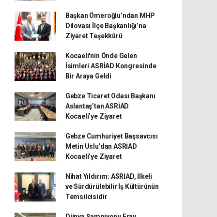
Başkan Ömeroğlu’ndan MHP
Dilovası İlçe Başkanlığı’na
Ziyaret Teşekkürü
Kocaeli'nin Önde Gelen
İsimleri ASRİAD Kongresinde
Bir Araya Geldi
Gebze Ticaret Odası Başkanı
Aslantaş’tan ASRİAD
Kocaeli’ye Ziyaret
Gebze Cumhuriyet Başsavcısı
Metin Uslu’dan ASRİAD
Kocaeli’ye Ziyaret
Nihat Yıldırım: ASRİAD, İlkeli
ve Sürdürülebilir İş Kültürünün
Temsilcisidir
Dünya Şampiyonu Eray