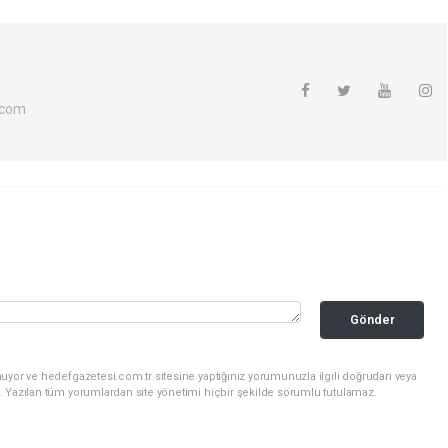
.com
Gönder
uyor ve hedefgazetesi.com.tr sitesine yaptığınız yorumunuzla ilgili doğrudan veya
. Yazılan tüm yorumlardan site yönetimi hiçbir şekilde sorumlu tutulamaz.