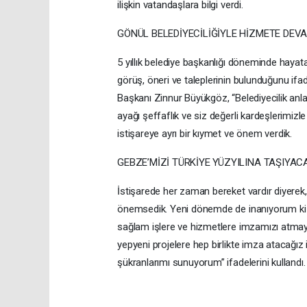
ilişkin vatandaşlara bilgi verdi.
GÖNÜL BELEDİYECİLİĞİYLE HİZMETE DEV
5 yıllık belediye başkanlığı döneminde hayata
görüş, öneri ve taleplerinin bulunduğunu if
Başkanı Zinnur Büyükgöz, “Belediyecilik anla
ayağı şeffaflık ve siz değerli kardeşlerimiz
istişareye ayrı bir kıymet ve önem verdik.
GEBZE’MİZİ TÜRKİYE YÜZYILINA TAŞIYA
İstişarede her zaman bereket vardır diyerek, 
önemsedik. Yeni dönemde de inanıyorum ki 
sağlam işlere ve hizmetlere imzamızı atmaya
yepyeni projelere hep birlikte imza atacağız 
şükranlarımı sunuyorum” ifadelerini kullandı