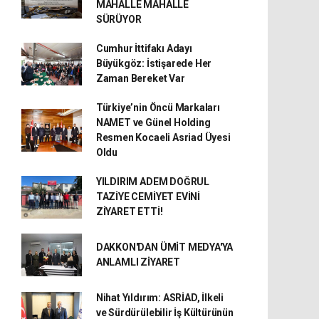
MAHALLE MAHALLE
SÜRÜYOR
Cumhur İttifakı Adayı
Büyükgöz: İstişarede Her
Zaman Bereket Var
Türkiye’nin Öncü Markaları
NAMET ve Günel Holding
Resmen Kocaeli Asriad Üyesi
Oldu
YILDIRIM ADEM DOĞRUL
TAZİYE CEMİYET EVİNİ
ZİYARET ETTİ!
DAKKON'DAN ÜMİT MEDYA'YA
ANLAMLI ZİYARET
Nihat Yıldırım: ASRİAD, İlkeli
ve Sürdürülebilir İş Kültürünün