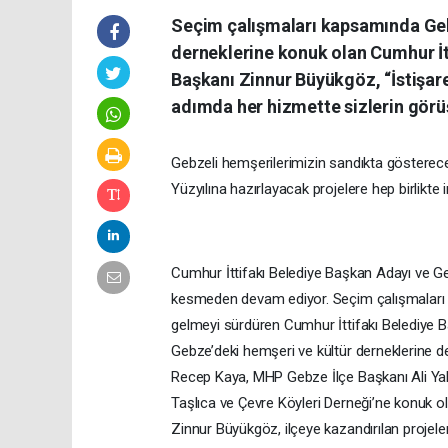
Seçim çalışmaları kapsamında Gebz
derneklerine konuk olan Cumhur İt
Başkanı Zinnur Büyükgöz, “İstişar
adımda her hizmette sizlerin görüş
Gebzeli hemşerilerimizin sandıkta gösterec
Yüzyılına hazırlayacak projelere hep birlikte
Cumhur İttifakı Belediye Başkan Adayı ve G
kesmeden devam ediyor. Seçim çalışmaları 
gelmeyi sürdüren Cumhur İttifakı Belediye Ba
Gebze’deki hemşeri ve kültür derneklerine d
Recep Kaya, MHP Gebze İlçe Başkanı Ali Yalsı
Taşlıca ve Çevre Köyleri Derneği’ne konuk 
Zinnur Büyükgöz, ilçeye kazandırılan projele