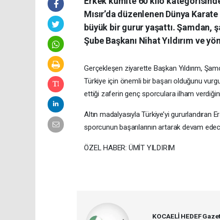
Erkek kumite 60 kilo kategorisin
Mısır’da düzenlenen Dünya Karate
büyük bir gurur yaşattı. Şamdan, 
Şube Başkanı Nihat Yıldırım ve yöne
Gerçekleşen ziyarette Başkan Yıldırım, Şamd
Türkiye için önemli bir başarı olduğunu vurgu
ettiği zaferin genç sporculara ilham verdiğini
Altın madalyasıyla Türkiye’yi gururlandıran E
sporcunun başarılarının artarak devam edeceği
ÖZEL HABER: ÜMİT YILDIRIM
KOCAELİ HEDEF Gazet