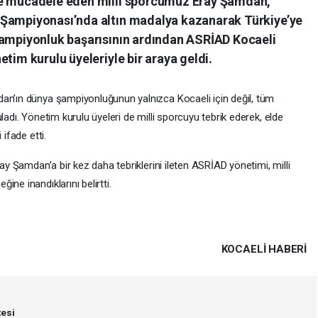
de mücadele eden milli sporcumuz Eray Şamdan,
 Şampiyonası’nda altın madalya kazanarak Türkiye’ye
şampiyonluk başarısının ardından ASRİAD Kocaeli
tim kurulu üyeleriyle bir araya geldi.
an’ın dünya şampiyonluğunun yalnızca Kocaeli için değil, tüm
ladı. Yönetim kurulu üyeleri de milli sporcuyu tebrik ederek, elde
 ifade etti.
ray Şamdan’a bir kez daha tebriklerini ileten ASRİAD yönetimi, milli
ne inandıklarını belirtti.
KOCAELI HABERİ
esi