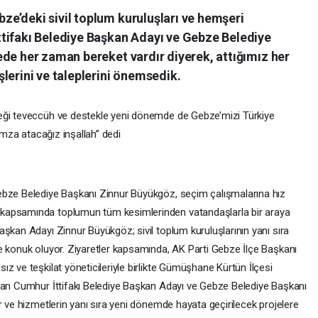
e’deki sivil toplum kuruluşları ve hemşeri
tifakı Belediye Başkan Adayı ve Gebze Belediye
ede her zaman bereket vardır diyerek, attığımız her
lerini ve taleplerini önemsedik.
eği teveccüh ve destekle yeni dönemde de Gebze’mizi Türkiye
 imza atacağız inşallah” dedi
ebze Belediye Başkanı Zinnur Büyükgöz, seçim çalışmalarına hız
kapsamında toplumun tüm kesimlerinden vatandaşlarla bir araya
şkan Adayı Zinnur Büyükgöz; sivil toplum kuruluşlarının yanı sıra
e konuk oluyor. Ziyaretler kapsamında, AK Parti Gebze İlçe Başkanı
z ve teşkilat yöneticileriyle birlikte Gümüşhane Kürtün İlçesi
olan Cumhur İttifakı Belediye Başkan Adayı ve Gebze Belediye Başkanı
r ve hizmetlerin yanı sıra yeni dönemde hayata geçirilecek projelere