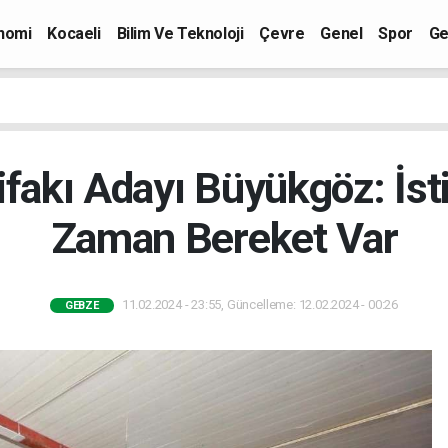
nomi
Kocaeli
Bilim Ve Teknoloji
Çevre
Genel
Spor
Ge
ifakı Adayı Büyükgöz: İst
Zaman Bereket Var
11.02.2024 - 23:55, Güncelleme: 12.02.2024 - 00:26
GEBZE