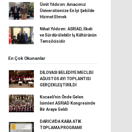
Ümit Yıldırım: Amacımız
Üniversitemize En İyi Şekilde
Hizmet Etmek
Nihat Yıldırım: ASRİAD, İlkeli
ve Sürdürülebilir İş Kültürünün
Temsilcisidir
En Çok Okunanlar
DİLOVASI BELEDİYE MECLİSİ
AĞUSTOS AYI TOPLANTISI
GERÇEKLEŞTİRİLDİ
Kocaeli'nin Önde Gelen
İsimleri ASRİAD Kongresinde
Bir Araya Geldi
DARICA'DA KABA ATIK
TOPLAMA PROGRAMI