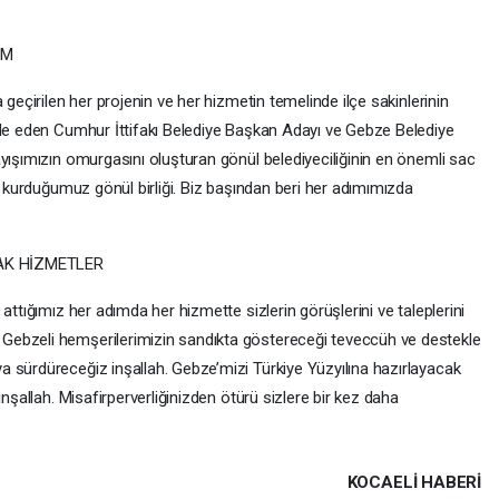
AM
 geçirilen her projenin ve her hizmetin temelinde ilçe sakinlerinin
ade eden Cumhur İttifakı Belediye Başkan Adayı ve Gebze Belediye
yışımızın omurgasını oluşturan gönül belediyeciliğinin en önemli sac
le kurduğumuz gönül birliği. Biz başından beri her adımımızda
CAK HİZMETLER
attığımız her adımda her hizmette sizlerin görüşlerini ve taleplerini
Gebzeli hemşerilerimizin sandıkta göstereceği teveccüh ve destekle
 sürdüreceğiz inşallah. Gebze’mizi Türkiye Yüzyılına hazırlayacak
inşallah. Misafirperverliğinizden ötürü sizlere bir kez daha
.
KOCAELI HABERİ