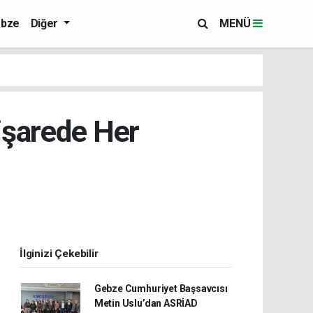
bze
Diğer
MENÜ
işarede Her
İlginizi Çekebilir
Gebze Cumhuriyet Başsavcısı
Metin Uslu’dan ASRİAD