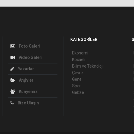
KATEGORİLER
S
Foto Galeri
Ekonomi
Video Galeri
Kocaeli
Bilim ve Teknoloji
Yazarlar
Çevre
Genel
Arşivler
Spor
Künyemiz
Gebze
Bize Ulaşın