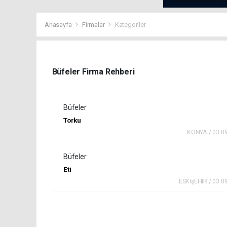
Anasayfa
Firmalar
Kategoriler
Büfeler Firma Rehberi
Büfeler
Torku
KONYA / 03.0
Büfeler
Eti
ESKIşEHIR / 03.0