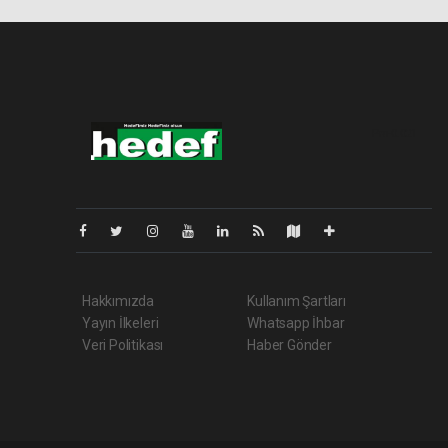
Pro-0.021
Hakkımızda
Kullanım Şartları
Yayın İlkeleri
Whatsapp İhbar
Veri Politikası
Haber Gönder