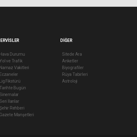
ERVİSLER
DİĞER
Hava Durumu
Sitede Ara
Yol ve Trafik
Anketler
Namaz Vakitleri
Biyografiler
Eczaneler
Rüya Tabirleri
Lig Fikstürü
Astroloji
Tarihte Bugün
Sinemalar
Seri İlanlar
Şehir Rehberi
Gazete Manşetleri