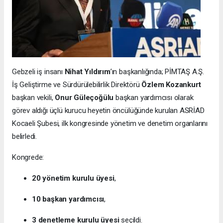
Gebzeli iş insanı
Nihat Yıldırım
’ın başkanlığında; PİMTAŞ A.Ş.
İş Geliştirme ve Sürdürülebilirlik Direktörü
Özlem Kozankurt
başkan vekili,
Onur Güleçoğülu
başkan yardımcısı olarak
görev aldığı üçlü kurucu heyetin öncülüğünde kurulan ASRİAD
Kocaeli Şubesi, ilk kongresinde yönetim ve denetim organlarını
belirledi.
Kongrede:
20 yönetim kurulu üyesi
,
10 başkan yardımcısı
,
3 denetleme kurulu üyesi
seçildi.