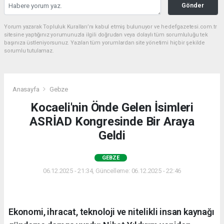
Gönder
Yorum yazarak Topluluk Kuralları’nı kabul etmiş bulunuyor ve hedefgazetesi.com.tr
sitesine yaptığınız yorumunuzla ilgili doğrudan veya dolaylı tüm sorumluluğu tek
başınıza üstleniyorsunuz. Yazılan tüm yorumlardan site yönetimi hiçbir şekilde
sorumlu tutulamaz.
Anasayfa
Gebze
Kocaeli'nin Önde Gelen İsimleri
ASRİAD Kongresinde Bir Araya
Geldi
GEBZE
06.12.2025 - 21:34, Güncelleme: 06.12.2025 - 22:46
Ekonomi, ihracat, teknoloji ve nitelikli insan kaynağı