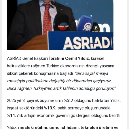
ASRİAD Genel Başkanı
İbrahim Cemil Yıldız
, küresel
belirsizliklere rağmen Türkiye ekonomisinin dirençli yapısına
dikkat çekerek konuşmasına başladı:
“Bir sosyal medya
mesajıyla politikaların değiştiği bir dönemden geçiyoruz.
Buna rağmen Türkiye’nin artık talihinin döndüğü görülüyor.”
2025 yılı 3. çeyrek büyümesinin
%3.7
olduğunu hatırlatan Yıldız,
inşaat sektöründeki
%13.9
, sabit sermaye oluşumundaki
%11.7
’lik artışın ekonomik güvenin göstergesi olduğunu belirtti.
Yıldız,
mesleki eğitim, genç istihdamı, teknoloji üretimi ve