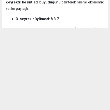
çeyrektir kesintisiz büyüdüğünü
belirterek önemli ekonomik
veriler paylaştı:
3. çeyrek büyümesi: %3.7
12 aylık ihracat: 270.6 milyar dolar (tarihi rekor)
Milli gelir: 1 trilyon 538 milyar dolar
Gürcan ayrıca e-ticaret hacminin
136 milyar TL’den 3 trilyon
TL’ye
yükseldiğini, bugün
600 bin işletmenin
e-ticarette aktif
olduğunu söyledi.
Kocaeli’nin dış ticaret verilerine de dikkat çeken
Gürcan:
“2024’te ihracat %7.3 artarak 32 milyar dolara ulaştı.
İhracatın ithalatı karşılama oranı 2025’te %87.5’e yükseldi. Bu
tablo Kocaeli’nin üretim gücünü net şekilde ortaya koyuyor.”
Bağış: “Türkiye, dünyanın