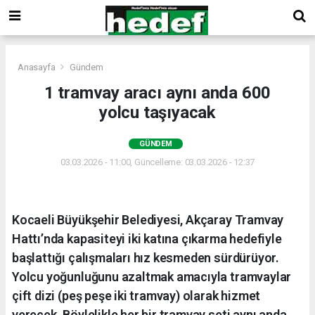
Anasayfa
Gündem
1 tramvay aracı aynı anda 600
yolcu taşıyacak
GÜNDEM
03.03.2026 - 11:00, Güncelleme: 03.03.2026 - 12:37
Kocaeli Büyükşehir Belediyesi, Akçaray Tramvay
Hattı’nda kapasiteyi iki katına çıkarma hedefiyle
başlattığı çalışmaları hız kesmeden sürdürüyor.
Yolcu yoğunluğunu azaltmak amacıyla tramvaylar
çift dizi (peş peşe iki tramvay) olarak hizmet
verecek. Böylelikle her bir tramvay seti aynı anda