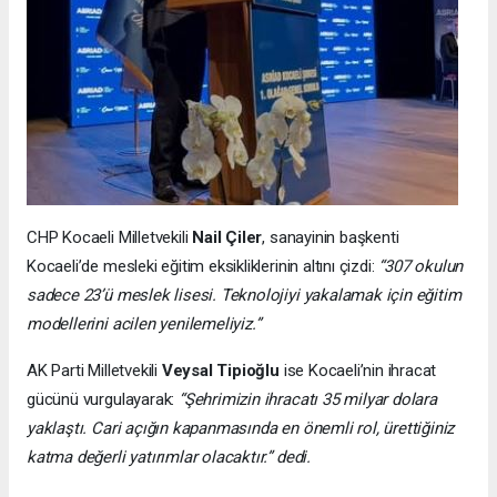
CHP Kocaeli Milletvekili
Nail Çiler
, sanayinin başkenti
Kocaeli’de mesleki eğitim eksikliklerinin altını çizdi:
“307 okulun
sadece 23’ü meslek lisesi. Teknolojiyi yakalamak için eğitim
modellerini acilen yenilemeliyiz.”
AK Parti Milletvekili
Veysal Tipioğlu
ise Kocaeli’nin ihracat
gücünü vurgulayarak:
“Şehrimizin ihracatı 35 milyar dolara
yaklaştı. Cari açığın kapanmasında en önemli rol, ürettiğiniz
katma değerli yatırımlar olacaktır.” dedi.