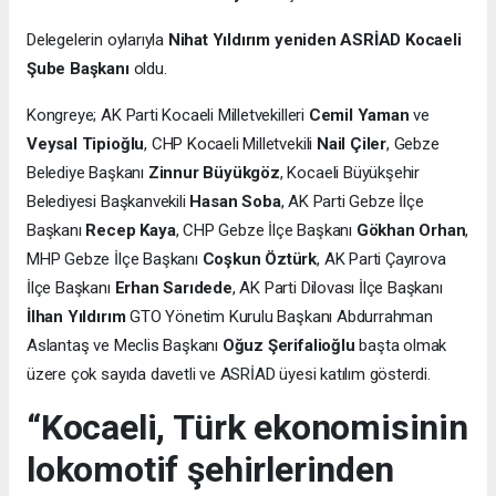
Delegelerin oylarıyla
Nihat Yıldırım yeniden ASRİAD Kocaeli
Şube Başkanı
oldu.
Kongreye; AK Parti Kocaeli Milletvekilleri
Cemil Yaman
ve
Veysal Tipioğlu
, CHP Kocaeli Milletvekili
Nail Çiler
, Gebze
Belediye Başkanı
Zinnur Büyükgöz
, Kocaeli Büyükşehir
Belediyesi Başkanvekili
Hasan Soba
, AK Parti Gebze İlçe
Başkanı
Recep Kaya
, CHP Gebze İlçe Başkanı
Gökhan Orhan
,
MHP Gebze İlçe Başkanı
Coşkun Öztürk
, AK Parti Çayırova
İlçe Başkanı
Erhan Sarıdede
, AK Parti Dilovası İlçe Başkanı
İlhan Yıldırım
GTO Yönetim Kurulu Başkanı Abdurrahman
Aslantaş ve Meclis Başkanı
Oğuz Şerifalioğlu
başta olmak
üzere çok sayıda davetli ve ASRİAD üyesi katılım gösterdi.
“Kocaeli, Türk ekonomisinin
lokomotif şehirlerinden