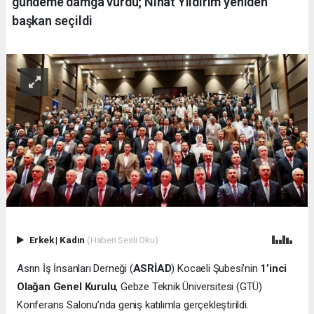
gündeme damga vurdu; Nihat Yıldırım yeniden
başkan seçildi
Erkek
|
Kadın
(Haberi Sesli Oku)
Asrın İş İnsanları Derneği (
ASRİAD
) Kocaeli Şubesi’nin
1’inci
Olağan Genel Kurulu
, Gebze Teknik Üniversitesi (GTÜ)
Konferans Salonu’nda geniş katılımla gerçekleştirildi.