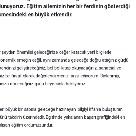
nuyoruz. Eğitim ailemizin her bir ferdinin gösterdiği
çmesindeki en büyük etkendir.
r şeyden önemlisi geleceğinize değer katacak yeni bilgilerle
 dönemlik emeğin değil, aynı zamanda geleceğe doğru attığınız güçlü
kendinizi geliştireceğiniz, bol bol kitap okuyacağınız, sanatsal ve
niz bir fırsat olarak değerlendirmenizi arzu ediyorum. Dinlenmiş,
larınıza döneceğiniz günü heyecanla bekliyoruz.
eri büyük bir sabırla geleceğe hazırlayan, bilgiyi irfanla buluşturan
rlü takdirin üzerindedir. Eğitimde yakalanan başarı grafiğindeki en
alışan eğitim ordumuzundur.