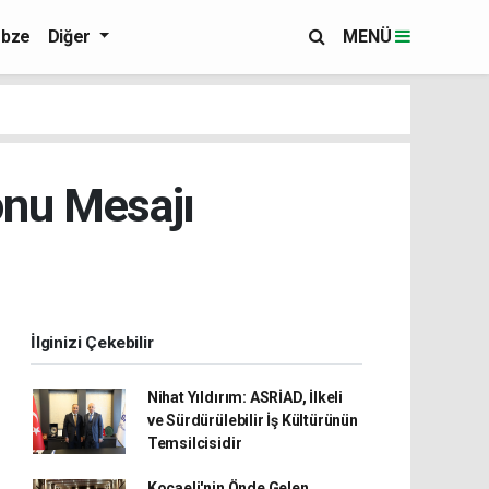
bze
Diğer
MENÜ
onu Mesajı
İlginizi Çekebilir
Nihat Yıldırım: ASRİAD, İlkeli
ve Sürdürülebilir İş Kültürünün
Temsilcisidir
Kocaeli'nin Önde Gelen