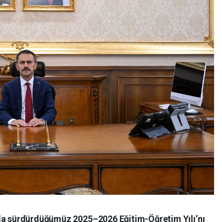
nla sürdürdüğümüz 2025–2026 Eğitim-Öğretim Yılı’nı