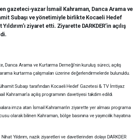
den gazeteci-yazar İsmail Kahraman, Darıca Arama ve
it Subaşı ve yönetimiyle birlikte Kocaeli Hedef
Yıldırım’ı ziyaret etti. Ziyarette DARKDER’in açılış
di.
, Darıca Arama ve Kurtarma Derneği’nin kuruluş süreci, açılış
arama kurtarma çalışmaları üzerine değerlendirmelerde bulunuldu.
hamit Subaşı tarafından Kocaeli Hedef Gazetesi & TV İmtiyaz
ail Kahraman’a açılış programının davetiyesi takdim edildi.
malara imza atan İsmail Kahraman’ın ziyarette yer alması programa
ucusu olarak bilinen Kahraman, bölge basınına ve yayıncılık hayatına
Nihat Yıldırım, nazik ziyaretleri ve davetlerinden dolayı DARKDER