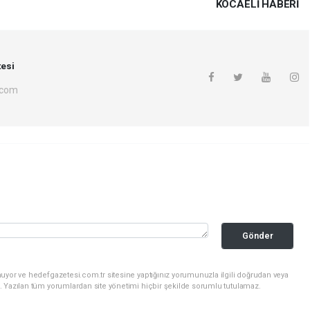
KOCAELI HABERİ
esi
.com
Gönder
uyor ve hedefgazetesi.com.tr sitesine yaptığınız yorumunuzla ilgili doğrudan veya
. Yazılan tüm yorumlardan site yönetimi hiçbir şekilde sorumlu tutulamaz.