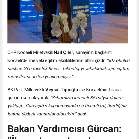
CHP Kocaeli Milletvekili
Nail Çiler
, sanayinin başkenti
Kocaeli’de mesleki eğitim eksikliklerinin altını çizdi:
“307 okulun
sadece 23’ü meslek lisesi. Teknolojiyi yakalamak için eğitim
modellerini acilen yenilemeliyiz.”
AK Parti Milletvekili
Veysal Tipioğlu
ise Kocaeli’nin ihracat
gücünü vurgulayarak:
“Şehrimizin ihracatı 35 milyar dolara
yaklaştı. Cari açığın kapanmasında en önemli rol, ürettiğiniz
katma değerli yatırımlar olacaktır.” dedi.
Bakan Yardımcısı Gürcan: