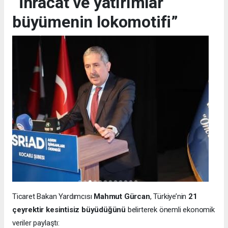
“İhracat ve yatırımlar
büyümenin lokomotifi”
Ticaret Bakan Yardımcısı
Mahmut Gürcan
, Türkiye’nin
21
çeyrektir kesintisiz büyüdüğünü
belirterek önemli ekonomik
veriler paylaştı: