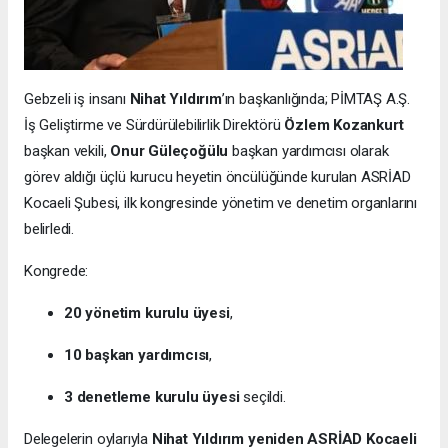
Gebzeli iş insanı
Nihat Yıldırım
’ın başkanlığında; PİMTAŞ A.Ş.
İş Geliştirme ve Sürdürülebilirlik Direktörü
Özlem Kozankurt
başkan vekili,
Onur Güleçoğülu
başkan yardımcısı olarak
görev aldığı üçlü kurucu heyetin öncülüğünde kurulan ASRİAD
Kocaeli Şubesi, ilk kongresinde yönetim ve denetim organlarını
belirledi.
Kongrede:
20 yönetim kurulu üyesi
,
10 başkan yardımcısı
,
3 denetleme kurulu üyesi
seçildi.
Delegelerin oylarıyla
Nihat Yıldırım yeniden ASRİAD Kocaeli