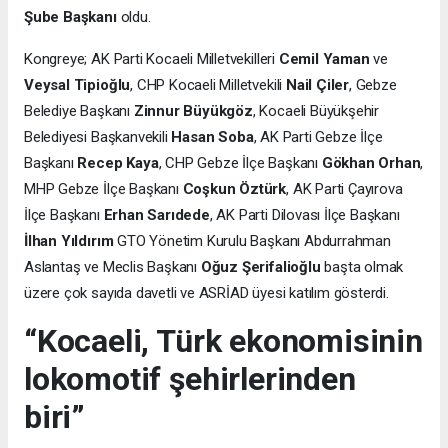
Şube Başkanı
oldu.
Kongreye; AK Parti Kocaeli Milletvekilleri
Cemil Yaman
ve
Veysal Tipioğlu
, CHP Kocaeli Milletvekili
Nail Çiler
, Gebze
Belediye Başkanı
Zinnur Büyükgöz
, Kocaeli Büyükşehir
Belediyesi Başkanvekili
Hasan Soba
, AK Parti Gebze İlçe
Başkanı
Recep Kaya
, CHP Gebze İlçe Başkanı
Gökhan Orhan
,
MHP Gebze İlçe Başkanı
Coşkun Öztürk
, AK Parti Çayırova
İlçe Başkanı
Erhan Sarıdede
, AK Parti Dilovası İlçe Başkanı
İlhan Yıldırım
GTO Yönetim Kurulu Başkanı Abdurrahman
Aslantaş ve Meclis Başkanı
Oğuz Şerifalioğlu
başta olmak
üzere çok sayıda davetli ve ASRİAD üyesi katılım gösterdi.
“Kocaeli, Türk ekonomisinin
lokomotif şehirlerinden
biri”