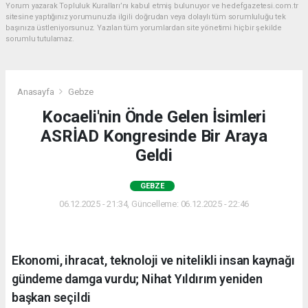
Yorum yazarak Topluluk Kuralları’nı kabul etmiş bulunuyor ve hedefgazetesi.com.tr
sitesine yaptığınız yorumunuzla ilgili doğrudan veya dolaylı tüm sorumluluğu tek
başınıza üstleniyorsunuz. Yazılan tüm yorumlardan site yönetimi hiçbir şekilde
sorumlu tutulamaz.
Anasayfa
Gebze
Kocaeli'nin Önde Gelen İsimleri
ASRİAD Kongresinde Bir Araya
Geldi
GEBZE
06.12.2025 - 21:34, Güncelleme: 06.12.2025 - 22:46
Ekonomi, ihracat, teknoloji ve nitelikli insan kaynağı
gündeme damga vurdu; Nihat Yıldırım yeniden
başkan seçildi