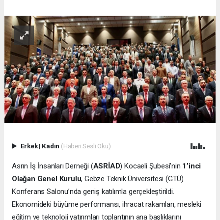
Erkek
|
Kadın
(Haberi Sesli Oku)
Asrın İş İnsanları Derneği (
ASRİAD
) Kocaeli Şubesi’nin
1’inci
Olağan Genel Kurulu
, Gebze Teknik Üniversitesi (GTÜ)
Konferans Salonu’nda geniş katılımla gerçekleştirildi.
Ekonomideki büyüme performansı, ihracat rakamları, mesleki
eğitim ve teknoloji yatırımları toplantının ana başlıklarını