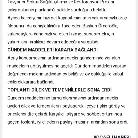
Tavşancıl Sokak Sağlıklaştırma ve Restorasyon Projesi
çalışmalarının planlandığı şekilde sürdüğünü belirtti.
Ayrıca belediyenin hizmet kapasitesini artırmak amacıyla araç
filosunun da genişletildiğini ifade eden Başkan Ömeroğlu,
vatandaşlara daha hızlı ve etkin hizmet sunabilmek için
yatırımların aralıksız devam edeceğini vurguladı.
GÜNDEM MADDELERİ KARARA BAĞLANDI
Açılış konuşmasının ardından meclis gündeminde yer alan
maddelerin görüşülmesine geçildi. Gündem maddeleri yapılan
değerlendirmelerin ardından oy birliği ve oy çokluğu ile kabul
edilerek karara bağlandı.
TOPLANTI DİLEK VE TEMENNİLERLE SONA ERDİ
Gündem maddelerinin tamamlanmasının ardından meclis
üyeleri dilek ve temennilerini paylaşarak ilçeye ilişkin görüş ve
önerilerini dile getirdi. Karşılıklı istişare ve sohbet ortamında
geçen toplantı, iyi dileklerin paylaşılmasının ardından sona erdi.
KOCAELI HABERİ