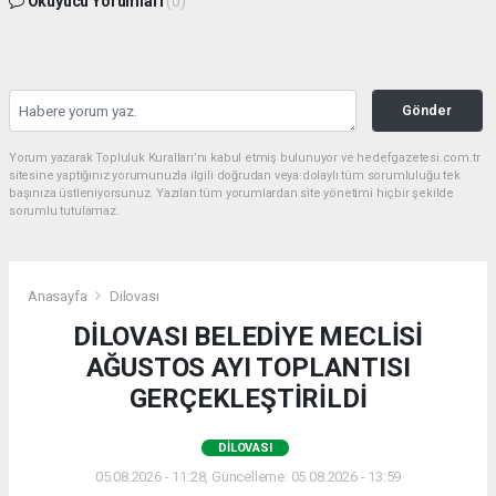
Okuyucu Yorumları
(0)
Gönder
Yorum yazarak Topluluk Kuralları’nı kabul etmiş bulunuyor ve hedefgazetesi.com.tr
sitesine yaptığınız yorumunuzla ilgili doğrudan veya dolaylı tüm sorumluluğu tek
başınıza üstleniyorsunuz. Yazılan tüm yorumlardan site yönetimi hiçbir şekilde
sorumlu tutulamaz.
Anasayfa
Dilovası
DİLOVASI BELEDİYE MECLİSİ
AĞUSTOS AYI TOPLANTISI
GERÇEKLEŞTİRİLDİ
DILOVASI
05.08.2026 - 11:28, Güncelleme: 05.08.2026 - 13:59