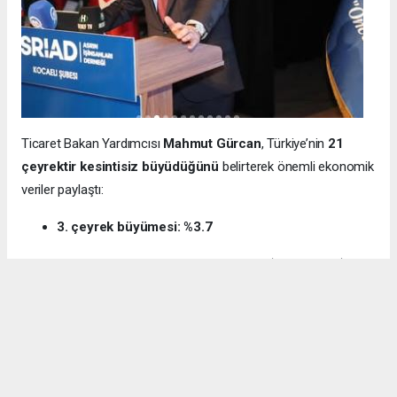
Ticaret Bakan Yardımcısı
Mahmut Gürcan
, Türkiye’nin
21
çeyrektir kesintisiz büyüdüğünü
belirterek önemli ekonomik
veriler paylaştı:
3. çeyrek büyümesi: %3.7
12 aylık ihracat: 270.6 milyar dolar (tarihi rekor)
Milli gelir: 1 trilyon 538 milyar dolar
Gürcan ayrıca e-ticaret hacminin
136 milyar TL’den 3 trilyon
TL’ye
yükseldiğini, bugün
600 bin işletmenin
e-ticarette aktif
olduğunu söyledi.