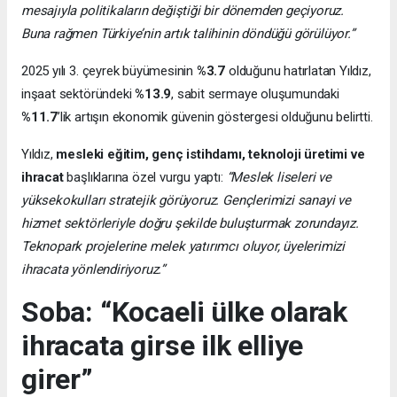
mesajıyla politikaların değiştiği bir dönemden geçiyoruz.
Buna rağmen Türkiye’nin artık talihinin döndüğü görülüyor.”
2025 yılı 3. çeyrek büyümesinin
%3.7
olduğunu hatırlatan Yıldız,
inşaat sektöründeki
%13.9
, sabit sermaye oluşumundaki
%11.7
’lik artışın ekonomik güvenin göstergesi olduğunu belirtti.
Yıldız,
mesleki eğitim, genç istihdamı, teknoloji üretimi ve
ihracat
başlıklarına özel vurgu yaptı:
“Meslek liseleri ve
yüksekokulları stratejik görüyoruz. Gençlerimizi sanayi ve
hizmet sektörleriyle doğru şekilde buluşturmak zorundayız.
Teknopark projelerine melek yatırımcı oluyor, üyelerimizi
ihracata yönlendiriyoruz.”
Soba: “Kocaeli ülke olarak
ihracata girse ilk elliye
girer”