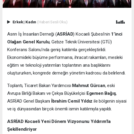
Erkek
|
Kadın
(Haberi Sesli Oku)
Asrın İş İnsanları Derneği (
ASRİAD
) Kocaeli Şubesi’nin
1’inci
Olağan Genel Kurulu
, Gebze Teknik Üniversitesi (GTÜ)
Konferans Salonu’nda geniş katılımla gerçekleştirildi.
Ekonomideki büyüme performansı, ihracat rakamları, mesleki
eğitim ve teknoloji yatırımları toplantının ana başlıklarını
oluştururken, kongrede derneğin yönetim kadrosu da belirlendi.
Toplantı, Ticaret Bakan Yardımcısı
Mahmut Gürcan
, eski
Avrupa Birliği Bakanı ve Çekya Büyükelçisi
Egemen Bağış
,
ASRİAD Genel Başkanı
İbrahim Cemil Yıldız
ile bölgenin siyasi
ve iş dünyasından birçok önemli ismin katılımıyla yapıldı.
ASRİAD Kocaeli Yeni Dönem Vizyonunu Yıldırım’la
Şekillendiriyor