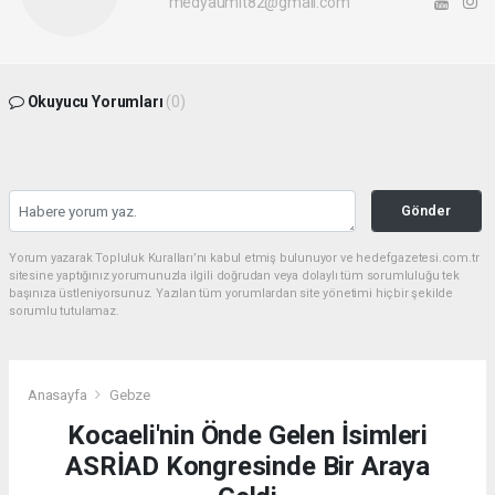
medyaumit82@gmail.com
Okuyucu Yorumları
(0)
Gönder
Yorum yazarak Topluluk Kuralları’nı kabul etmiş bulunuyor ve hedefgazetesi.com.tr
sitesine yaptığınız yorumunuzla ilgili doğrudan veya dolaylı tüm sorumluluğu tek
başınıza üstleniyorsunuz. Yazılan tüm yorumlardan site yönetimi hiçbir şekilde
sorumlu tutulamaz.
Anasayfa
Gebze
Kocaeli'nin Önde Gelen İsimleri
ASRİAD Kongresinde Bir Araya