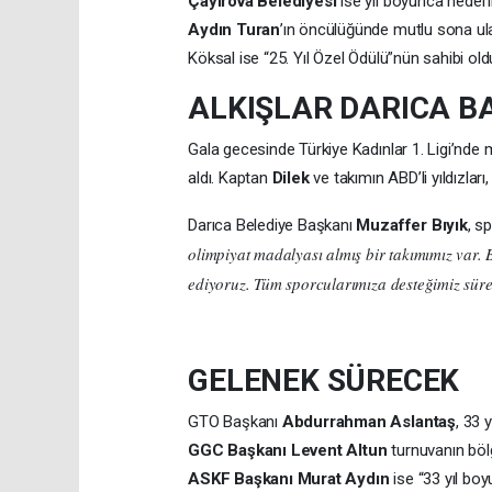
Çayırova Belediyesi
ise yıl boyunca hedefi
Aydın Turan
’ın öncülüğünde mutlu sona ula
Köksal ise “25. Yıl Özel Ödülü”nün sahibi old
ALKIŞLAR DARICA BA
Gala gecesinde Türkiye Kadınlar 1. Ligi’nd
aldı. Kaptan
Dilek
ve takımın ABD’li yıldızları
Darıca Belediye Başkanı
Muzaffer Bıyık
, s
olimpiyat madalyası almış bir takımımız var.
ediyoruz. Tüm sporcularımıza desteğimiz süre
GELENEK SÜRECEK
GTO Başkanı
Abdurrahman Aslantaş
, 33 
GGC Başkanı Levent Altun
turnuvanın böl
ASKF Başkanı Murat Aydın
ise “33 yıl boy