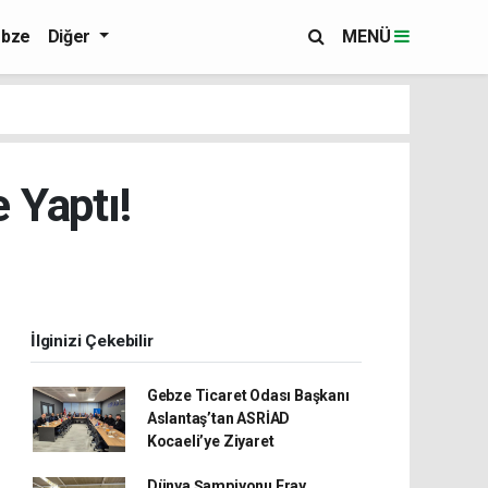
bze
Diğer
MENÜ
 Yaptı!
İlginizi Çekebilir
Gebze Ticaret Odası Başkanı
Aslantaş’tan ASRİAD
Kocaeli’ye Ziyaret
Dünya Şampiyonu Eray