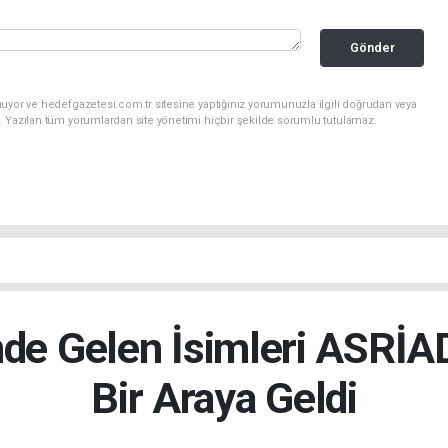
Gönder
uyor ve hedefgazetesi.com.tr sitesine yaptığınız yorumunuzla ilgili doğrudan veya
. Yazılan tüm yorumlardan site yönetimi hiçbir şekilde sorumlu tutulamaz.
nde Gelen İsimleri ASRİ
Bir Araya Geldi