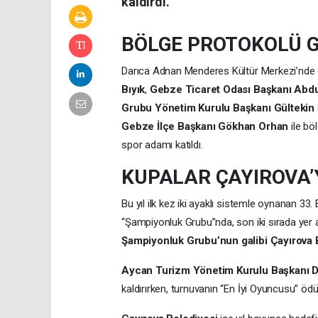
kaldırdı.
BÖLGE PROTOKOLÜ 
Darıca Adnan Menderes Kültür Merkezi’nde 
Bıyık
,
Gebze Ticaret Odası Başkanı Abd
Grubu Yönetim Kurulu Başkanı Gültekin
Gebze İlçe Başkanı Gökhan Orhan
ile bö
spor adamı katıldı.
KUPALAR ÇAYIROVA’Y
Bu yıl ilk kez iki ayaklı sistemle oynanan 33.
“Şampiyonluk Grubu”nda, son iki sırada yer a
Şampiyonluk Grubu’nun galibi Çayırova 
Aycan Turizm Yönetim Kurulu Başkanı 
kaldırırken, turnuvanın “En İyi Oyuncusu” ödü