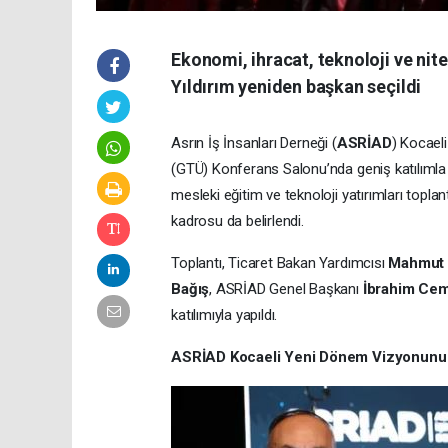
Ekonomi, ihracat, teknoloji ve ni
Yıldırım yeniden başkan seçildi
Asrın İş İnsanları Derneği (
ASRİAD
) Kocael
(GTÜ) Konferans Salonu’nda geniş katılımla 
mesleki eğitim ve teknoloji yatırımları topla
kadrosu da belirlendi.
Toplantı, Ticaret Bakan Yardımcısı
Mahmut 
Bağış
, ASRİAD Genel Başkanı
İbrahim Cemi
katılımıyla yapıldı.
ASRİAD Kocaeli Yeni Dönem Vizyonunu Yı