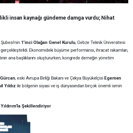
telikli insan kaynağı gündeme damga vurdu; Nihat
i Şubesi’nin
1’inci Olağan Genel Kurulu
, Gebze Teknik Üniversitesi
gerçekleştirildi. Ekonomideki büyüme performansı, ihracat rakamları,
ntının ana başlıklarını oluştururken, kongrede derneğin yönetim
Gürcan
, eski Avrupa Birliği Bakanı ve Çekya Büyükelçisi
Egemen
l Yıldız
ile bölgenin siyasi ve iş dünyasından birçok önemli ismin
ldırım’la Şekillendiriyor