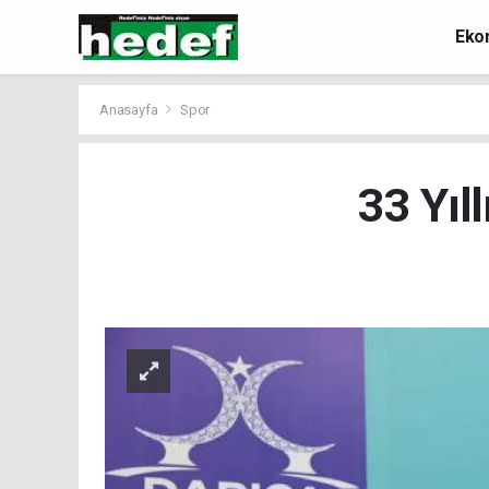
Eko
Anasayfa
Spor
33 Yıl