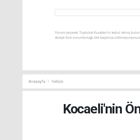
Yorum yazarak Topluluk Kuralları’nı kabul etmiş bulun
dolaylı tüm sorumluluğu tek başınıza üstleniyorsunuz
Anasayfa
Gebze
Kocaeli'nin Ö