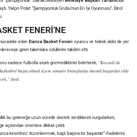
ni “şampiyonluk” olarak belirleyen
Belediye Başkan Yardımcısı
ştı. Yalçın Polat “Şampiyonluk Grubu’nun En İyi Oyuncusu”, Birol
u.
SKET FENERİ’NE
e mücadele eden
Darıca Basket Feneri
oyuncu ve teknik ekibi de yer
, dereceye giren takımlara ödüllerini takdim etti.
“Kocaeli’de
poru sadece futbolla sınırlı görmediklerini belirterek,
 Basketbol başta olmak üzere amatör branşlarda önemli başarılar elde
cek,” dedi.
yıllık bu geleneğe uzun süredir destek verdiklerini vurgularken,
ge açısından önemine dikkat çekti.
unca kesintisiz düzenlenmek, başlı başına bir başarıdır” ifadelerini