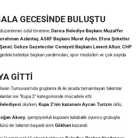
GALA GECESİNDE BULUŞTU
düzenlenen ödül törenine;
Darıca Belediye Başkanı Muzaffer
urrahman Aslantaş
,
ASKF Başkanı Murat Aydın
,
Efora Şirketler
 Şenel
,
Gebze Gazeteciler Cemiyeti Başkanı Levent Altun
,
CHP
lgedeki belediye başkan yardımcıları, spor müdürleri ve çok sayıda
A GİTTİ
 Basın Turnuvası’nda gruplarını ilk iki sırada tamamlayan takımlar
lanlar ise “Kupa 2” kategorisinde mücadele etti.
Belediyesi
olurken,
Kupa 2’nin kazananı Aycan Turizm
oldu.
Doğan Aksoy
, şampiyonluk kupasını kalabalık oyuncu grubuyla
lünü de takımın başarılı ismi
Gökhan
kazandı.