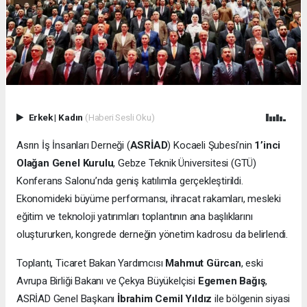
Erkek
|
Kadın
(Haberi Sesli Oku)
Asrın İş İnsanları Derneği (
ASRİAD
) Kocaeli Şubesi’nin
1’inci
Olağan Genel Kurulu
, Gebze Teknik Üniversitesi (GTÜ)
Konferans Salonu’nda geniş katılımla gerçekleştirildi.
Ekonomideki büyüme performansı, ihracat rakamları, mesleki
eğitim ve teknoloji yatırımları toplantının ana başlıklarını
oluştururken, kongrede derneğin yönetim kadrosu da belirlendi.
Toplantı, Ticaret Bakan Yardımcısı
Mahmut Gürcan
, eski
Avrupa Birliği Bakanı ve Çekya Büyükelçisi
Egemen Bağış
,
ASRİAD Genel Başkanı
İbrahim Cemil Yıldız
ile bölgenin siyasi