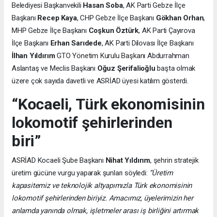
Belediyesi Başkanvekili
Hasan Soba
, AK Parti Gebze İlçe
Başkanı
Recep Kaya
, CHP Gebze İlçe Başkanı
Gökhan Orhan
,
MHP Gebze İlçe Başkanı
Coşkun Öztürk
, AK Parti Çayırova
İlçe Başkanı
Erhan Sarıdede
, AK Parti Dilovası İlçe Başkanı
İlhan Yıldırım
GTO Yönetim Kurulu Başkanı Abdurrahman
Aslantaş ve Meclis Başkanı
Oğuz Şerifalioğlu
başta olmak
üzere çok sayıda davetli ve ASRİAD üyesi katılım gösterdi.
“Kocaeli, Türk ekonomisinin
lokomotif şehirlerinden
biri”
ASRİAD Kocaeli Şube Başkanı
Nihat Yıldırım
, şehrin stratejik
üretim gücüne vurgu yaparak şunları söyledi:
“Üretim
kapasitemiz ve teknolojik altyapımızla Türk ekonomisinin
lokomotif şehirlerinden biriyiz. Amacımız, üyelerimizin her
anlamda yanında olmak, işletmeler arası iş birliğini artırmak