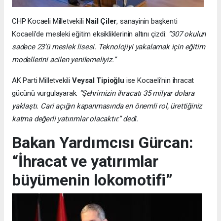
CHP Kocaeli Milletvekili
Nail Çiler
, sanayinin başkenti
Kocaeli’de mesleki eğitim eksikliklerinin altını çizdi:
“307 okulun
sadece 23’ü meslek lisesi. Teknolojiyi yakalamak için eğitim
modellerini acilen yenilemeliyiz.”
AK Parti Milletvekili
Veysal Tipioğlu
ise Kocaeli’nin ihracat
gücünü vurgulayarak:
“Şehrimizin ihracatı 35 milyar dolara
yaklaştı. Cari açığın kapanmasında en önemli rol, ürettiğiniz
katma değerli yatırımlar olacaktır.” dedi.
Bakan Yardımcısı Gürcan:
“İhracat ve yatırımlar
büyümenin lokomotifi”