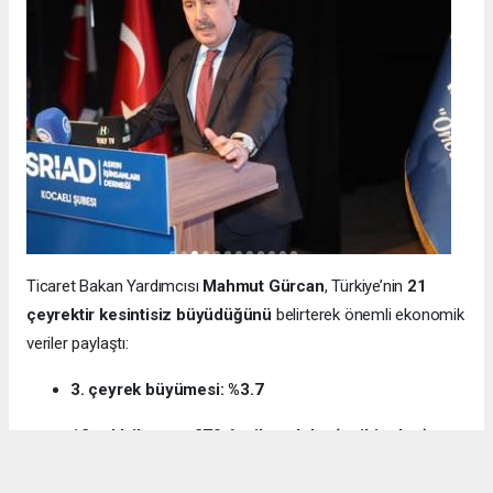
Ticaret Bakan Yardımcısı
Mahmut Gürcan
, Türkiye’nin
21
çeyrektir kesintisiz büyüdüğünü
belirterek önemli ekonomik
veriler paylaştı:
3. çeyrek büyümesi: %3.7
12 aylık ihracat: 270.6 milyar dolar (tarihi rekor)
Milli gelir: 1 trilyon 538 milyar dolar