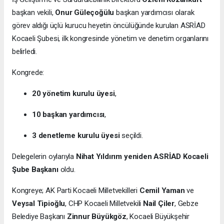
başkan vekili,
Onur Güleçoğülu
başkan yardımcısı olarak
görev aldığı üçlü kurucu heyetin öncülüğünde kurulan ASRİAD
Kocaeli Şubesi, ilk kongresinde yönetim ve denetim organlarını
belirledi.
Kongrede:
20 yönetim kurulu üyesi
,
10 başkan yardımcısı
,
3 denetleme kurulu üyesi
seçildi.
Delegelerin oylarıyla
Nihat Yıldırım yeniden ASRİAD Kocaeli
Şube Başkanı
oldu.
Kongreye; AK Parti Kocaeli Milletvekilleri
Cemil Yaman
ve
Veysal Tipioğlu
, CHP Kocaeli Milletvekili
Nail Çiler
, Gebze
Belediye Başkanı
Zinnur Büyükgöz
, Kocaeli Büyükşehir