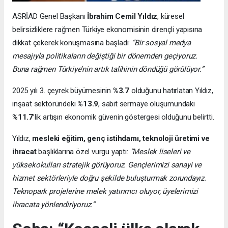
ASRİAD Genel Başkanı
İbrahim Cemil Yıldız
, küresel
belirsizliklere rağmen Türkiye ekonomisinin dirençli yapısına
dikkat çekerek konuşmasına başladı:
“Bir sosyal medya
mesajıyla politikaların değiştiği bir dönemden geçiyoruz.
Buna rağmen Türkiye’nin artık talihinin döndüğü görülüyor.”
2025 yılı 3. çeyrek büyümesinin
%3.7
olduğunu hatırlatan Yıldız,
inşaat sektöründeki
%13.9
, sabit sermaye oluşumundaki
%11.7
’lik artışın ekonomik güvenin göstergesi olduğunu belirtti.
Yıldız,
mesleki eğitim, genç istihdamı, teknoloji üretimi ve
ihracat
başlıklarına özel vurgu yaptı:
“Meslek liseleri ve
yüksekokulları stratejik görüyoruz. Gençlerimizi sanayi ve
hizmet sektörleriyle doğru şekilde buluşturmak zorundayız.
Teknopark projelerine melek yatırımcı oluyor, üyelerimizi
ihracata yönlendiriyoruz.”