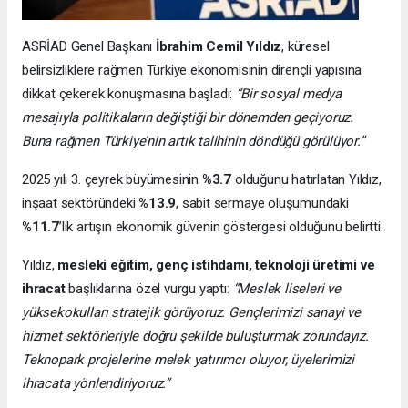
ASRİAD Genel Başkanı
İbrahim Cemil Yıldız
, küresel
belirsizliklere rağmen Türkiye ekonomisinin dirençli yapısına
dikkat çekerek konuşmasına başladı:
“Bir sosyal medya
mesajıyla politikaların değiştiği bir dönemden geçiyoruz.
Buna rağmen Türkiye’nin artık talihinin döndüğü görülüyor.”
2025 yılı 3. çeyrek büyümesinin
%3.7
olduğunu hatırlatan Yıldız,
inşaat sektöründeki
%13.9
, sabit sermaye oluşumundaki
%11.7
’lik artışın ekonomik güvenin göstergesi olduğunu belirtti.
Yıldız,
mesleki eğitim, genç istihdamı, teknoloji üretimi ve
ihracat
başlıklarına özel vurgu yaptı:
“Meslek liseleri ve
yüksekokulları stratejik görüyoruz. Gençlerimizi sanayi ve
hizmet sektörleriyle doğru şekilde buluşturmak zorundayız.
Teknopark projelerine melek yatırımcı oluyor, üyelerimizi
ihracata yönlendiriyoruz.”