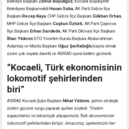
Belediye Başkanı
Zinnur Büyükgöz
, Kocaeli Büyükşehir
Belediyesi Başkanvekili
Hasan Soba
, AK Parti Gebze İlçe
Başkanı
Recep Kaya
, CHP Gebze İlçe Başkanı
Gökhan Orhan
,
MHP Gebze İlçe Başkanı
Coşkun Öztürk
, AK Parti Çayırova
İlçe Başkanı
Erhan Sarıdede
, AK Parti Dilovası İlçe Başkanı
İlhan Yıldırım
GTO Yönetim Kurulu Başkanı Abdurrahman
Aslantaş ve Meclis Başkanı
Oğuz Şerifalioğlu
başta olmak
üzere çok sayıda davetli ve ASRİAD üyesi katılım gösterdi.
“Kocaeli, Türk ekonomisinin
lokomotif şehirlerinden
biri”
ASRİAD Kocaeli Şube Başkanı
Nihat Yıldırım
, şehrin stratejik
üretim gücüne vurgu yaparak şunları söyledi:
“Üretim
kapasitemiz ve teknolojik altyapımızla Türk ekonomisinin
lokomotif şehirlerinden biriyiz. Amacımız, üyelerimizin her