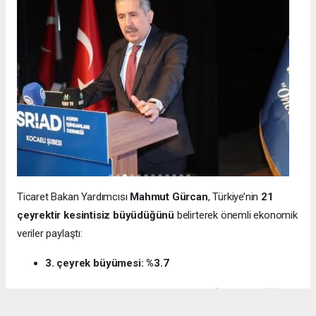
Ticaret Bakan Yardımcısı
Mahmut Gürcan
, Türkiye’nin
21
çeyrektir kesintisiz büyüdüğünü
belirterek önemli ekonomik
veriler paylaştı:
3. çeyrek büyümesi: %3.7
12 aylık ihracat: 270.6 milyar dolar (tarihi rekor)