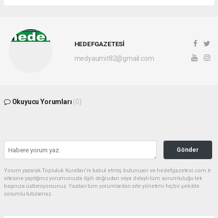
HEDEFGAZETESİ
medyaumit82@gmail.com
Okuyucu Yorumları
(0)
Gönder
Yorum yazarak Topluluk Kuralları’nı kabul etmiş bulunuyor ve hedefgazetesi.com.tr
sitesine yaptığınız yorumunuzla ilgili doğrudan veya dolaylı tüm sorumluluğu tek
başınıza üstleniyorsunuz. Yazılan tüm yorumlardan site yönetimi hiçbir şekilde
sorumlu tutulamaz.