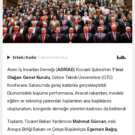
Erkek
|
Kadın
(Haberi Sesli Oku)
Asrın İş İnsanları Derneği (
ASRİAD
) Kocaeli Şubesi’nin
1’inci
Olağan Genel Kurulu
, Gebze Teknik Üniversitesi (GTÜ)
Konferans Salonu’nda geniş katılımla gerçekleştirildi.
Ekonomideki büyüme performansı, ihracat rakamları, mesleki
eğitim ve teknoloji yatırımları toplantının ana başlıklarını
oluştururken, kongrede derneğin yönetim kadrosu da belirlendi.
Toplantı, Ticaret Bakan Yardımcısı
Mahmut Gürcan
, eski
Avrupa Birliği Bakanı ve Çekya Büyükelçisi
Egemen Bağış
,