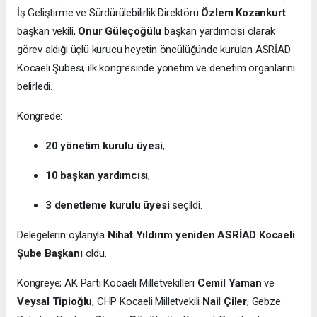
İş Geliştirme ve Sürdürülebilirlik Direktörü
Özlem Kozankurt
başkan vekili,
Onur Güleçoğülu
başkan yardımcısı olarak
görev aldığı üçlü kurucu heyetin öncülüğünde kurulan ASRİAD
Kocaeli Şubesi, ilk kongresinde yönetim ve denetim organlarını
belirledi.
Kongrede:
20 yönetim kurulu üyesi
,
10 başkan yardımcısı
,
3 denetleme kurulu üyesi
seçildi.
Delegelerin oylarıyla
Nihat Yıldırım yeniden ASRİAD Kocaeli
Şube Başkanı
oldu.
Kongreye; AK Parti Kocaeli Milletvekilleri
Cemil Yaman
ve
Veysal Tipioğlu
, CHP Kocaeli Milletvekili
Nail Çiler
, Gebze