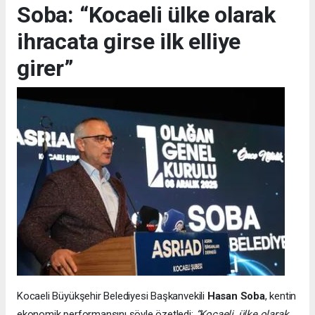
Soba: “Kocaeli ülke olarak
ihracata girse ilk elliye
girer”
Kocaeli Büyükşehir Belediyesi Başkanvekili
Hasan Soba
, kentin
ekonomik performansını şöyle özetledi:
“Kocaeli, ülke olarak