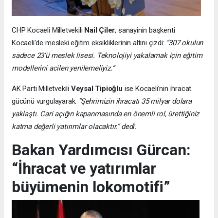
CHP Kocaeli Milletvekili
Nail Çiler
, sanayinin başkenti
Kocaeli’de mesleki eğitim eksikliklerinin altını çizdi:
“307 okulun
sadece 23’ü meslek lisesi. Teknolojiyi yakalamak için eğitim
modellerini acilen yenilemeliyiz.”
AK Parti Milletvekili
Veysal Tipioğlu
ise Kocaeli’nin ihracat
gücünü vurgulayarak:
“Şehrimizin ihracatı 35 milyar dolara
yaklaştı. Cari açığın kapanmasında en önemli rol, ürettiğiniz
katma değerli yatırımlar olacaktır.” dedi.
Bakan Yardımcısı Gürcan:
“İhracat ve yatırımlar
büyümenin lokomotifi”