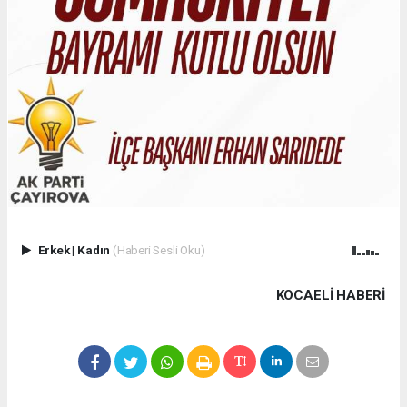
Erkek
|
Kadın
(Haberi Sesli Oku)
KOCAELI HABERİ