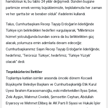
hamdolsun ki, bu tablo 24 yıldır değişmedi. Dünden bugüne
partimize emek vermiş büyüklerimizle, teşkilatımızla her zaman
ve her şartta bir ve beraber olduk" ifadelerini kullandı.
Talus, Cumhurbaşkanı Recep Tayyip Erdoğan'ın liderliğinde
Türkiye için belirledikleri hedefleri vurgulayarak, "Milletimize
hizmet yolculuğunda bundan sonra da bu birliktelikten güç
alacak, yolumuza emin adımlarla devam edeceğiz.
Cumhurbaşkanımız Sayın Recep Tayyip Erdoğan’ın liderliğinde;
hedefimiz, 'Terörsüz Türkiye', hedefimiz, 'Türkiye Yüzyılı'
olacak" dedi.
Teşekkürlerini İlettiler
Toplantıya katılan isimler arasında önceki dönem Kocaeli
Büyükşehir Belediye Başkanı ve Cumhurbaşkanlığı Etik Kurul
Üyesi İbrahim Karaosmanoğlu, eski milletvekilleri İlyas Şeker,
Zeki Aygün, Mahmut Civelek, Şemsettin Ceyhan, Abdullah
Eryarsoy ve Mehmet Ellibeş ile AK Parti İl Siyasi ve Hukuki İşler