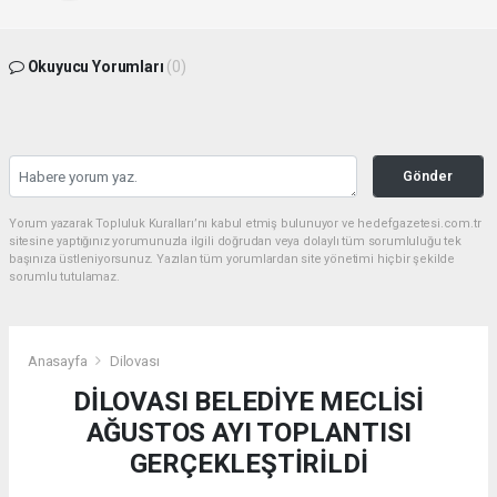
Okuyucu Yorumları
(0)
Gönder
Yorum yazarak Topluluk Kuralları’nı kabul etmiş bulunuyor ve hedefgazetesi.com.tr
sitesine yaptığınız yorumunuzla ilgili doğrudan veya dolaylı tüm sorumluluğu tek
başınıza üstleniyorsunuz. Yazılan tüm yorumlardan site yönetimi hiçbir şekilde
sorumlu tutulamaz.
Anasayfa
Dilovası
DİLOVASI BELEDİYE MECLİSİ
AĞUSTOS AYI TOPLANTISI
GERÇEKLEŞTİRİLDİ