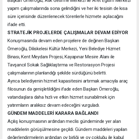
Başkan Ömeroğlu, Atık Getirme Merkezi ile Afet Eğitim Merkezi
yapım çalışmalarında sona gelindiğini ve her iki tesisin de kısa
süre içerisinde düzenlenecek törenlerle hizmete açılacağını
ifade etti.
STRATEJİK PROJELERDE ÇALIŞMALAR DEVAM EDİYOR
Konuşmasında devam eden projelere de değinen Başkan
Ömeroğlu, Diliskelesi Kültür Merkezi, Yeni Belediye Hizmet
Binası, Kent Meydanı Projesi, Kayapınar Mesire Alanı ile
Tavşancıl Sokak Sağlıklaştırma ve Restorasyon Projesi
çalışmalarının planlandığı şekilde sürdüğünü belirtti.
Ayrıca belediyenin hizmet kapasitesini artırmak amacıyla araç
filosunun da genişletildiğini ifade eden Başkan Ömeroğlu,
vatandaşlara daha hızlı ve etkin hizmet sunabilmek için
yatırımların aralıksız devam edeceğini vurguladı.
GÜNDEM MADDELERİ KARARA BAĞLANDI
Açılış konuşmasının ardından meclis gündeminde yer alan
maddelerin görüşülmesine geçildi. Gündem maddeleri yapılan
değerlendirmelerin ardından oy birliği ve oy çokluğu ile kabul