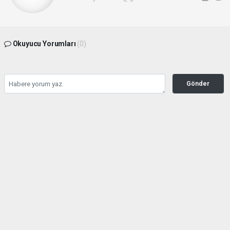
Okuyucu Yorumları
(0)
Gönder
Yorum yazarak Topluluk Kuralları’nı kabul etmiş bulunuyor ve hedefgazetesi.com.tr
sitesine yaptığınız yorumunuzla ilgili doğrudan veya dolaylı tüm sorumluluğu tek
başınıza üstleniyorsunuz. Yazılan tüm yorumlardan site yönetimi hiçbir şekilde
sorumlu tutulamaz.
haber paketi
haber scripti
haber yazılımı
Tüm hakları saklı tutulmaktadır.Copyright 2026©
Haber Yazılımı:
Web Aksiyon ®