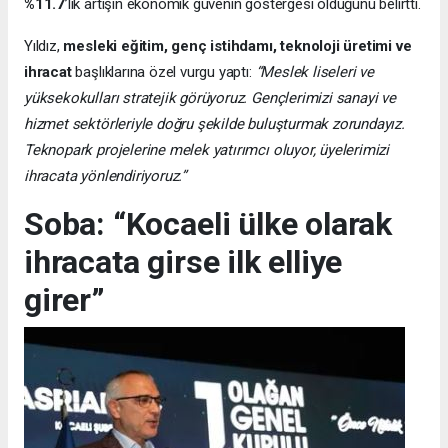
%11.7
’lik artışın ekonomik güvenin göstergesi olduğunu belirtti.
Yıldız,
mesleki eğitim, genç istihdamı, teknoloji üretimi ve
ihracat
başlıklarına özel vurgu yaptı:
“Meslek liseleri ve
yüksekokulları stratejik görüyoruz. Gençlerimizi sanayi ve
hizmet sektörleriyle doğru şekilde buluşturmak zorundayız.
Teknopark projelerine melek yatırımcı oluyor, üyelerimizi
ihracata yönlendiriyoruz.”
Soba: “Kocaeli ülke olarak
ihracata girse ilk elliye
girer”