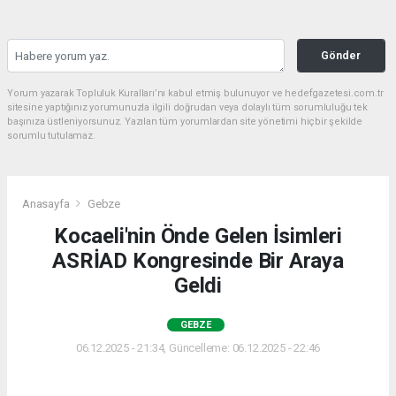
Gönder
Yorum yazarak Topluluk Kuralları’nı kabul etmiş bulunuyor ve hedefgazetesi.com.tr
sitesine yaptığınız yorumunuzla ilgili doğrudan veya dolaylı tüm sorumluluğu tek
başınıza üstleniyorsunuz. Yazılan tüm yorumlardan site yönetimi hiçbir şekilde
sorumlu tutulamaz.
Anasayfa
Gebze
Kocaeli'nin Önde Gelen İsimleri
ASRİAD Kongresinde Bir Araya
Geldi
GEBZE
06.12.2025 - 21:34, Güncelleme: 06.12.2025 - 22:46