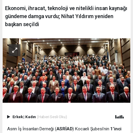
Ekonomi, ihracat, teknoloji ve nitelikli insan kaynağı
gündeme damga vurdu; Nihat Yıldırım yeniden
başkan seçildi
Erkek
|
Kadın
(Haberi Sesli Oku)
Asrın İş İnsanları Derneği (
ASRİAD
) Kocaeli Şubesi’nin
1’inci