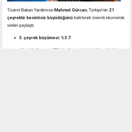
Ticaret Bakan Yardımcısı
Mahmut Gürcan
, Türkiye’nin
21
çeyrektir kesintisiz büyüdüğünü
belirterek önemli ekonomik
veriler paylaştı:
3. çeyrek büyümesi: %3.7
12 aylık ihracat: 270.6 milyar dolar (tarihi rekor)
Milli gelir: 1 trilyon 538 milyar dolar
Gürcan ayrıca e-ticaret hacminin
136 milyar TL’den 3 trilyon
TL’ye
yükseldiğini, bugün
600 bin işletmenin
e-ticarette aktif
olduğunu söyledi.
Kocaeli’nin dış ticaret verilerine de dikkat çeken
Gürcan:
“2024’te ihracat %7.3 artarak 32 milyar dolara ulaştı.
İhracatın ithalatı karşılama oranı 2025’te %87.5’e yükseldi. Bu
tablo Kocaeli’nin üretim gücünü net şekilde ortaya koyuyor.”