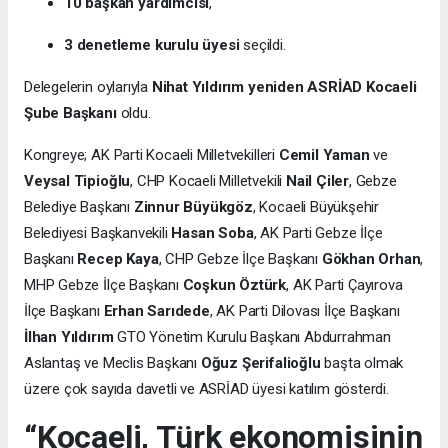
10 başkan yardımcısı
,
3 denetleme kurulu üyesi
seçildi.
Delegelerin oylarıyla
Nihat Yıldırım yeniden ASRİAD Kocaeli
Şube Başkanı
oldu.
Kongreye; AK Parti Kocaeli Milletvekilleri
Cemil Yaman
ve
Veysal Tipioğlu
, CHP Kocaeli Milletvekili
Nail Çiler
, Gebze
Belediye Başkanı
Zinnur Büyükgöz
, Kocaeli Büyükşehir
Belediyesi Başkanvekili
Hasan Soba
, AK Parti Gebze İlçe
Başkanı
Recep Kaya
, CHP Gebze İlçe Başkanı
Gökhan Orhan
,
MHP Gebze İlçe Başkanı
Coşkun Öztürk
, AK Parti Çayırova
İlçe Başkanı
Erhan Sarıdede
, AK Parti Dilovası İlçe Başkanı
İlhan Yıldırım
GTO Yönetim Kurulu Başkanı Abdurrahman
Aslantaş ve Meclis Başkanı
Oğuz Şerifalioğlu
başta olmak
üzere çok sayıda davetli ve ASRİAD üyesi katılım gösterdi.
“Kocaeli, Türk ekonomisinin