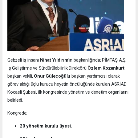
Gebzeli iş insanı
Nihat Yıldırım
’ın başkanlığında; PİMTAŞ A.Ş.
İş Geliştirme ve Sürdürülebilirlik Direktörü
Özlem Kozankurt
başkan vekili,
Onur Güleçoğülu
başkan yardımcısı olarak
görev aldığı üçlü kurucu heyetin öncülüğünde kurulan ASRİAD
Kocaeli Şubesi, ilk kongresinde yönetim ve denetim organlarını
belirledi.
Kongrede:
20 yönetim kurulu üyesi
,