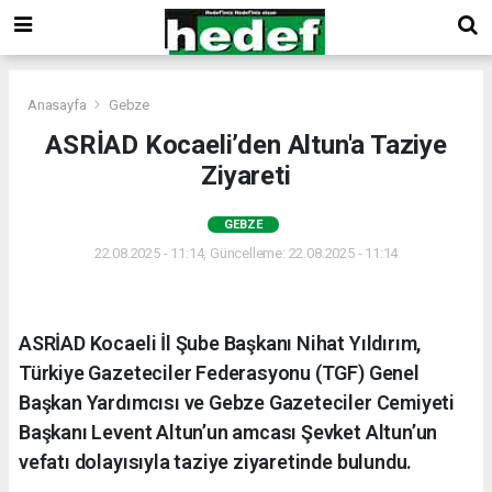
Anasayfa
Gebze
ASRİAD Kocaeli’den Altun'a Taziye
Ziyareti
GEBZE
22.08.2025 - 11:14, Güncelleme: 22.08.2025 - 11:14
ASRİAD Kocaeli İl Şube Başkanı Nihat Yıldırım,
Türkiye Gazeteciler Federasyonu (TGF) Genel
Başkan Yardımcısı ve Gebze Gazeteciler Cemiyeti
Başkanı Levent Altun’un amcası Şevket Altun’un
vefatı dolayısıyla taziye ziyaretinde bulundu.