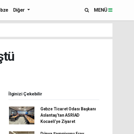
bze
Diğer
MENÜ
ştü
İlginizi Çekebilir
Gebze Ticaret Odası Başkanı
Aslantaş’tan ASRİAD
Kocaeli’ye Ziyaret
Dünya Şampiyonu Eray