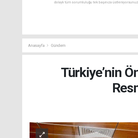
dolaylı tüm sorumluluğu tek başınıza üstleniyorsunuz
Anasayfa
Gündem
Türkiye’nin 
Resm