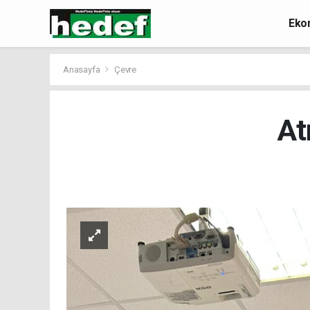
Eko
Anasayfa
Çevre
At