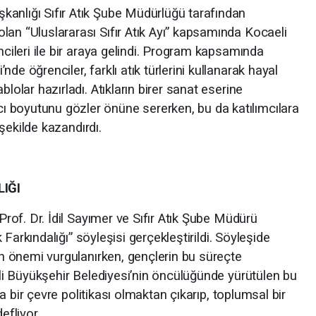
anlığı Sıfır Atık Şube Müdürlüğü tarafından
lan “Uluslararası Sıfır Atık Ayı” kapsamında Kocaeli
ncileri ile bir araya gelindi. Program kapsamında
de öğrenciler, farklı atık türlerini kullanarak hayal
lolar hazırladı. Atıkların birer sanat eserine
 boyutunu gözler önüne sererken, bu da katılımcılara
r şekilde kazandırdı.
LIĞI
 Prof. Dr. İdil Sayımer ve Sıfır Atık Şube Müdürü
ık Farkındalığı” söyleşisi gerçekleştirildi. Söyleşide
nın önemi vurgulanırken, gençlerin bu süreçte
aeli Büyükşehir Belediyesi’nin öncülüğünde yürütülen bu
zca bir çevre politikası olmaktan çıkarıp, toplumsal bir
fliyor.