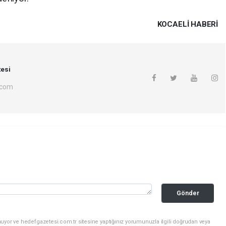
KOCAELI HABERİ
esi
.com
Gönder
uyor ve hedefgazetesi.com.tr sitesine yaptığınız yorumunuzla ilgili doğrudan veya