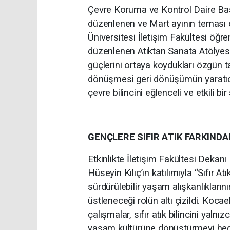
Çevre Koruma ve Kontrol Daire Başk
düzenlenen ve Mart ayının teması o
Üniversitesi İletişim Fakültesi öğre
düzenlenen Atıktan Sanata Atölyesi’n
güçlerini ortaya koydukları özgün tab
dönüşmesi geri dönüşümün yaratıcı
çevre bilincini eğlenceli ve etkili bi
GENÇLERE SIFIR ATIK FARKINDA
Etkinlikte İletişim Fakültesi Dekanı
Hüseyin Kılıç’ın katılımıyla “Sıfır At
sürdürülebilir yaşam alışkanlıkları
üstleneceği rolün altı çizildi. Koc
çalışmalar, sıfır atık bilincini yalnı
yaşam kültürüne dönüştürmeyi hede