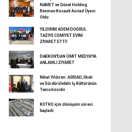
NAMET ve Günel Holding
Resmen Kocaeli Asriad Üyesi
Oldu
YILDIRIM ADEM DOĞRUL
TAZİYE CEMİYET EVİNİ
ZİYARET ETTİ!
DAKKON'DAN ÜMİT MEDYA'YA
ANLAMLI ZİYARET
Nihat Yıldırım: ASRİAD, İlkeli
ve Sürdürülebilir İş Kültürünün
Temsilcisidir
KOTKO için dönüşüm süreci
başladı