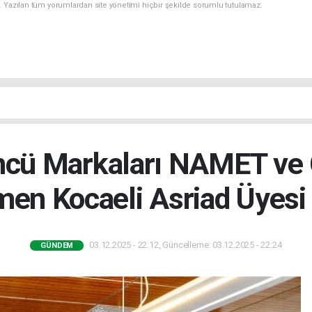
. Yazılan tüm yorumlardan site yönetimi hiçbir şekilde sorumlu tutulamaz.
Öncü Markaları NAMET ve 
en Kocaeli Asriad Üyesi
03.12.2025 - 22:12, Güncelleme: 03.12.2025 - 22:24
GÜNDEM