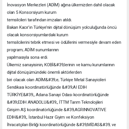
İnovasyon Merkezleri (ADİM) ağına ülkemizden dahil olacak
olan 5 Konsorsiyum kurum
temsilcileri tarafından imzaları atıldı.
Bakan Kacır’ın Türkiye’nin dijital dönüşüm yolculuğunda öncü
olacak konsorsiyumlardaki kurum
temsilcilerini tebrik etmesi ve ödüllerini vermesiyle devam eden
program; ADİM sunumlarının
yapılmasıyla sona erdi.
Ülkemiz sanayisinin, KOBİ&#39;lerinin ve kamu kurumlarının
dijital dönüşümündeki önemli aktörlerden
biri olacak olan ADİM&#39;e; Türkiye Metal Sanayicileri
Sendikası koordinatörlüğünde &#39;AI EDIH
TÜRKİYE&#39;, Adana Sanayi Odası koordinatörlüğünde
&#39;EDIH ANADOLU&#39;, İTTM Tarım Teknolojileri
Girişim AŞ koordinatörlüğünde &#39;AGRINNOVATIVE
EDIH&#39;, İstanbul Hazır Giyim ve Konfeksiyon
İhracatçıları Birliği koordinatörlüğünde &#39;MİDAS&#39; ve