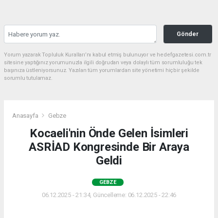
Gönder
Yorum yazarak Topluluk Kuralları’nı kabul etmiş bulunuyor ve hedefgazetesi.com.tr
sitesine yaptığınız yorumunuzla ilgili doğrudan veya dolaylı tüm sorumluluğu tek
başınıza üstleniyorsunuz. Yazılan tüm yorumlardan site yönetimi hiçbir şekilde
sorumlu tutulamaz.
Anasayfa
Gebze
Kocaeli'nin Önde Gelen İsimleri
ASRİAD Kongresinde Bir Araya
Geldi
GEBZE
06.12.2025 - 21:34, Güncelleme: 06.12.2025 - 22:46