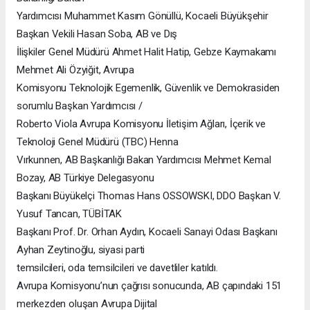
Yardımcısı Muhammet Kasım Gönüllü, Kocaeli Büyükşehir
Başkan Vekili Hasan Soba, AB ve Dış
İlişkiler Genel Müdürü Ahmet Halit Hatip, Gebze Kaymakamı
Mehmet Ali Özyiğit, Avrupa
Komisyonu Teknolojik Egemenlik, Güvenlik ve Demokrasiden
sorumlu Başkan Yardımcısı /
Roberto Viola Avrupa Komisyonu İletişim Ağları, İçerik ve
Teknoloji Genel Müdürü (TBC) Henna
Vırkunnen, AB Başkanlığı Bakan Yardımcısı Mehmet Kemal
Bozay, AB Türkiye Delegasyonu
Başkanı Büyükelçi Thomas Hans OSSOWSKI, DDO Başkan V.
Yusuf Tancan, TÜBİTAK
Başkanı Prof. Dr. Orhan Aydın, Kocaeli Sanayi Odası Başkanı
Ayhan Zeytinoğlu, siyasi parti
temsilcileri, oda temsilcileri ve davetliler katıldı.
Avrupa Komisyonu’nun çağrısı sonucunda, AB çapındaki 151
merkezden oluşan Avrupa Dijital