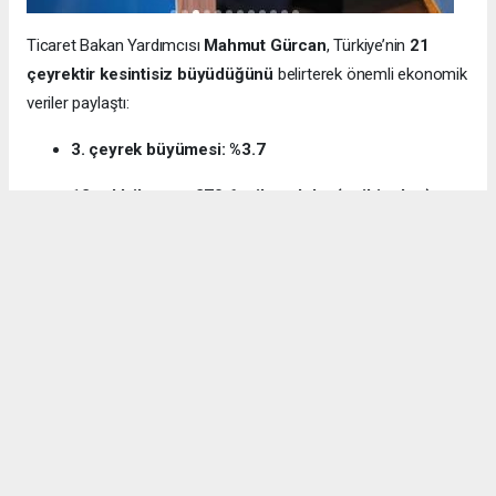
Ticaret Bakan Yardımcısı
Mahmut Gürcan
, Türkiye’nin
21
çeyrektir kesintisiz büyüdüğünü
belirterek önemli ekonomik
veriler paylaştı:
3. çeyrek büyümesi: %3.7
12 aylık ihracat: 270.6 milyar dolar (tarihi rekor)
Milli gelir: 1 trilyon 538 milyar dolar
Gürcan ayrıca e-ticaret hacminin
136 milyar TL’den 3 trilyon
TL’ye
yükseldiğini, bugün
600 bin işletmenin
e-ticarette aktif
olduğunu söyledi.
Kocaeli’nin dış ticaret verilerine de dikkat çeken
Gürcan:
“2024’te ihracat %7.3 artarak 32 milyar dolara ulaştı.
İhracatın ithalatı karşılama oranı 2025’te %87.5’e yükseldi. Bu
tablo Kocaeli’nin üretim gücünü net şekilde ortaya koyuyor.”