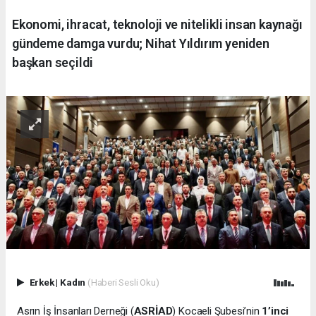
Ekonomi, ihracat, teknoloji ve nitelikli insan kaynağı
gündeme damga vurdu; Nihat Yıldırım yeniden
başkan seçildi
Erkek
|
Kadın
(Haberi Sesli Oku)
Asrın İş İnsanları Derneği (
ASRİAD
) Kocaeli Şubesi’nin
1’inci