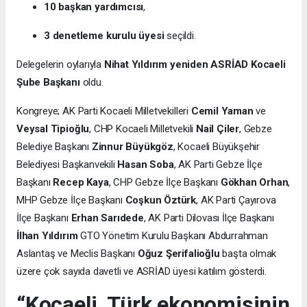
10 başkan yardımcısı
,
3 denetleme kurulu üyesi
seçildi.
Delegelerin oylarıyla
Nihat Yıldırım yeniden ASRİAD Kocaeli
Şube Başkanı
oldu.
Kongreye; AK Parti Kocaeli Milletvekilleri
Cemil Yaman
ve
Veysal Tipioğlu
, CHP Kocaeli Milletvekili
Nail Çiler
, Gebze
Belediye Başkanı
Zinnur Büyükgöz
, Kocaeli Büyükşehir
Belediyesi Başkanvekili
Hasan Soba
, AK Parti Gebze İlçe
Başkanı
Recep Kaya
, CHP Gebze İlçe Başkanı
Gökhan Orhan
,
MHP Gebze İlçe Başkanı
Coşkun Öztürk
, AK Parti Çayırova
İlçe Başkanı
Erhan Sarıdede
, AK Parti Dilovası İlçe Başkanı
İlhan Yıldırım
GTO Yönetim Kurulu Başkanı Abdurrahman
Aslantaş ve Meclis Başkanı
Oğuz Şerifalioğlu
başta olmak
üzere çok sayıda davetli ve ASRİAD üyesi katılım gösterdi.
“Kocaeli, Türk ekonomisinin