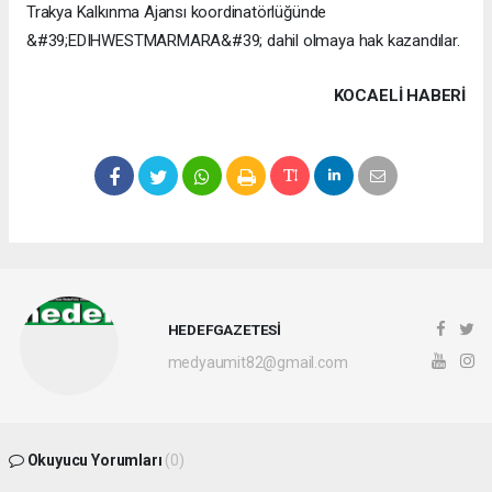
Trakya Kalkınma Ajansı koordinatörlüğünde
&#39;EDIHWESTMARMARA&#39; dahil olmaya hak kazandılar.
KOCAELI HABERİ
HEDEFGAZETESİ
medyaumit82@gmail.com
Okuyucu Yorumları
(0)