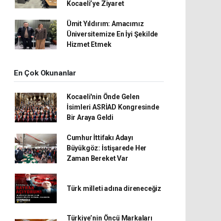
Kocaeli’ye Ziyaret
Ümit Yıldırım: Amacımız
Üniversitemize En İyi Şekilde
Hizmet Etmek
En Çok Okunanlar
Kocaeli'nin Önde Gelen
İsimleri ASRİAD Kongresinde
Bir Araya Geldi
Cumhur İttifakı Adayı
Büyükgöz: İstişarede Her
Zaman Bereket Var
Türk milleti adına direneceğiz
Türkiye’nin Öncü Markaları