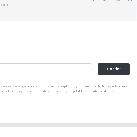
.com
Gönder
uyor ve hedefgazetesi.com.tr sitesine yaptığınız yorumunuzla ilgili doğrudan veya
. Yazılan tüm yorumlardan site yönetimi hiçbir şekilde sorumlu tutulamaz.