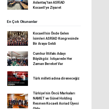
Aslantaş’tan ASRİAD
Kocaeli’ye Ziyaret
En Çok Okunanlar
Kocaeli'nin Önde Gelen
İsimleri ASRİAD Kongresinde
Bir Araya Geldi
Cumhur İttifakı Adayı
Büyükgöz: İstişarede Her
Zaman Bereket Var
Türk milleti adına direneceğiz
Türkiye’nin Öncü Markaları
NAMET ve Günel Holding
Resmen Kocaeli Asriad Üyesi
Oldu