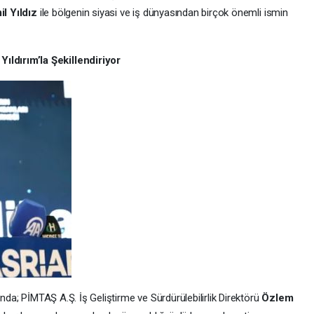
l Yıldız
ile bölgenin siyasi ve iş dünyasından birçok önemli ismin
ldırım’la Şekillendiriyor
ında; PİMTAŞ A.Ş. İş Geliştirme ve Sürdürülebilirlik Direktörü
Özlem