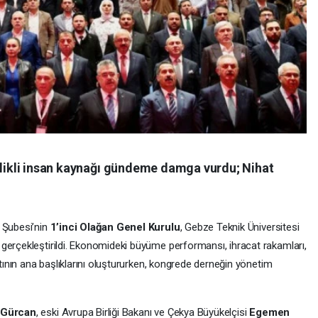
telikli insan kaynağı gündeme damga vurdu; Nihat
i Şubesi’nin
1’inci Olağan Genel Kurulu
, Gebze Teknik Üniversitesi
gerçekleştirildi. Ekonomideki büyüme performansı, ihracat rakamları,
ntının ana başlıklarını oluştururken, kongrede derneğin yönetim
Gürcan
, eski Avrupa Birliği Bakanı ve Çekya Büyükelçisi
Egemen