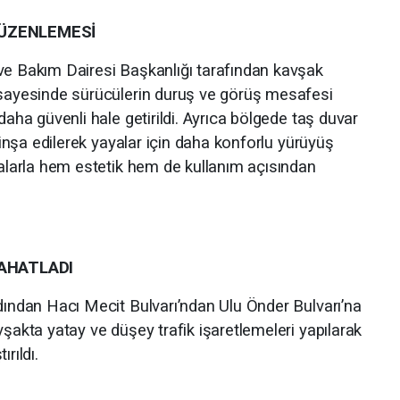
DÜZENLEMESİ
ve Bakım Dairesi Başkanlığı tarafından kavşak
 sayesinde sürücülerin duruş ve görüş mesafesi
daha güvenli hale getirildi. Ayrıca bölgede taş duvar
r inşa edilerek yayalar için daha konforlu yürüyüş
malarla hem estetik hem de kullanım açısından
RAHATLADI
rdından Hacı Mecit Bulvarı’ndan Ulu Önder Bulvarı’na
vşakta yatay ve düşey trafik işaretlemeleri yapılarak
rıldı.