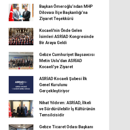
Başkan Ömeroğlu’ndan MHP
Dilovası İlçe Başkanlığı’na
Ziyaret Teşekkürü
Kocaeli'nin Önde Gelen
İsimleri ASRİAD Kongresinde
Bir Araya Geldi
Gebze Cumhuriyet Başsavcısı
Metin Uslu’dan ASRİAD
Kocaeli’ye Ziyaret
ASRİAD Kocaeli Şubesi İlk
Genel Kurulunu
Gerçekleştiriyor
Nihat Yıldırım: ASRİAD, İlkeli
ve Sürdürülebilir İş Kültürünün
Temsilcisidir
Gebze Ticaret Odası Başkanı