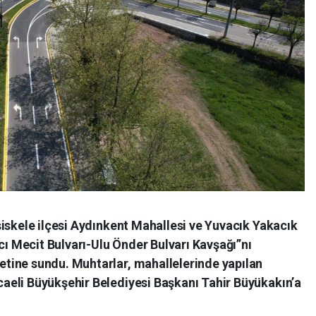
iskele ilçesi Aydınkent Mahallesi ve Yuvacık Yakacık
acı Mecit Bulvarı-Ulu Önder Bulvarı Kavşağı”nı
tine sundu. Muhtarlar, mahallelerinde yapılan
eli Büyükşehir Belediyesi Başkanı Tahir Büyükakın’a