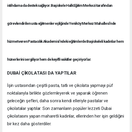
istihdama da destek sağlıyor. Başiskele Halk Eğitim Merkezi tarafından
görevlendirilen usta eğitmenler eşliğinde Yeniköy Merkez Mahallesi’nde
hizmet veren Pastacılık Akademisi’ndeki eğitimlerde Başiskeleli kadınlar hem
hünerlerini sergiliyor hem de keyifli vakitler geçiriyorlar.
DUBAİ ÇİKOLATASI DA YAPTILAR
İşin ustasından çeşitli pasta, tatlı ve çikolata yapmayı püf
noktalarıyla birlikte gözlemleyerek ve yaparak öğrenen
geleceğin şefleri, daha sonra kendi elleriyle pastalar ve
çikolatalar yaptılar. Son zamanların popüler lezzeti Dubai
çikolatasını yapan maharetli kadınlar, ellerinden her işin geldiğini
bir kez daha gösterdiler.