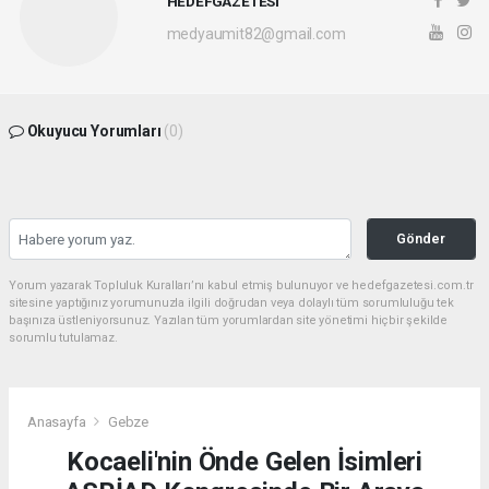
HEDEFGAZETESİ
medyaumit82@gmail.com
Okuyucu Yorumları
(0)
Gönder
Yorum yazarak Topluluk Kuralları’nı kabul etmiş bulunuyor ve hedefgazetesi.com.tr
sitesine yaptığınız yorumunuzla ilgili doğrudan veya dolaylı tüm sorumluluğu tek
başınıza üstleniyorsunuz. Yazılan tüm yorumlardan site yönetimi hiçbir şekilde
sorumlu tutulamaz.
Anasayfa
Gebze
Kocaeli'nin Önde Gelen İsimleri