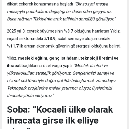
dikkat çekerek konuşmasına başladı:
“Bir sosyal medya
mesajıyla politikaların değiştiği bir dönemden geçiyoruz.
Buna rağmen Türkiye’nin artık talihinin döndüğü görülüyor.”
2025 yılı 3. çeyrek büyümesinin
%3.7
olduğunu hatırlatan Yıldız,
inşaat sektöründeki
%13.9
, sabit sermaye oluşumundaki
%11.7
’lik artışın ekonomik güvenin göstergesi olduğunu belirtti.
Yıldız,
mesleki eğitim, genç istihdamı, teknoloji üretimi ve
ihracat
başlıklarına özel vurgu yaptı:
“Meslek liseleri ve
yüksekokulları stratejik görüyoruz. Gençlerimizi sanayi ve
hizmet sektörleriyle doğru şekilde buluşturmak zorundayız.
Teknopark projelerine melek yatırımcı oluyor, üyelerimizi
ihracata yönlendiriyoruz.”
Soba: “Kocaeli ülke olarak
ihracata girse ilk elliye