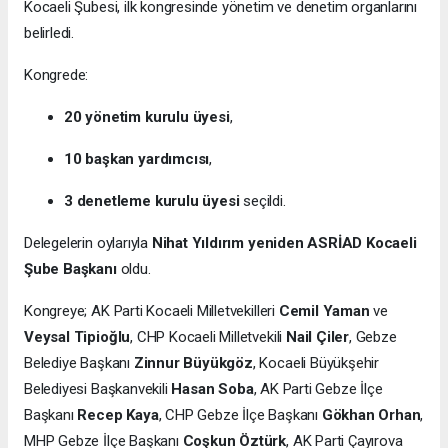
Kocaeli Şubesi, ilk kongresinde yönetim ve denetim organlarını
belirledi.
Kongrede:
20 yönetim kurulu üyesi
,
10 başkan yardımcısı
,
3 denetleme kurulu üyesi
seçildi.
Delegelerin oylarıyla
Nihat Yıldırım yeniden ASRİAD Kocaeli
Şube Başkanı
oldu.
Kongreye; AK Parti Kocaeli Milletvekilleri
Cemil Yaman
ve
Veysal Tipioğlu
, CHP Kocaeli Milletvekili
Nail Çiler
, Gebze
Belediye Başkanı
Zinnur Büyükgöz
, Kocaeli Büyükşehir
Belediyesi Başkanvekili
Hasan Soba
, AK Parti Gebze İlçe
Başkanı
Recep Kaya
, CHP Gebze İlçe Başkanı
Gökhan Orhan
,
MHP Gebze İlçe Başkanı
Coşkun Öztürk
, AK Parti Çayırova