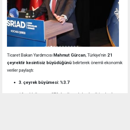
Ticaret Bakan Yardımcısı
Mahmut Gürcan
, Türkiye’nin
21
çeyrektir kesintisiz büyüdüğünü
belirterek önemli ekonomik
veriler paylaştı:
3. çeyrek büyümesi: %3.7
12 aylık ihracat: 270.6 milyar dolar (tarihi rekor)
Milli gelir: 1 trilyon 538 milyar dolar
Gürcan ayrıca e-ticaret hacminin
136 milyar TL’den 3 trilyon
TL’ye
yükseldiğini, bugün
600 bin işletmenin
e-ticarette aktif