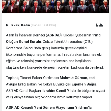
Erkek
|
Kadın
(Haberi Sesli Oku)
Asrın İş İnsanları Derneği (
ASRİAD
) Kocaeli Şubesi’nin
1’inci
Olağan Genel Kurulu
, Gebze Teknik Üniversitesi (GTÜ)
Konferans Salonu’nda geniş katılımla gerçekleştirildi.
Ekonomideki büyüme performansı, ihracat rakamları, mesleki
eğitim ve teknoloji yatırımları toplantının ana başlıklarını
oluştururken, kongrede derneğin yönetim kadrosu da belirlendi.
Toplantı, Ticaret Bakan Yardımcısı
Mahmut Gürcan
, eski
Avrupa Birliği Bakanı ve Çekya Büyükelçisi
Egemen Bağış
,
ASRİAD Genel Başkanı
İbrahim Cemil Yıldız
ile bölgenin siyasi
ve iş dünyasından birçok önemli ismin katılımıyla yapıldı.
ASRİAD Kocaeli Yeni Dönem Vizyonunu Yıldırım’la