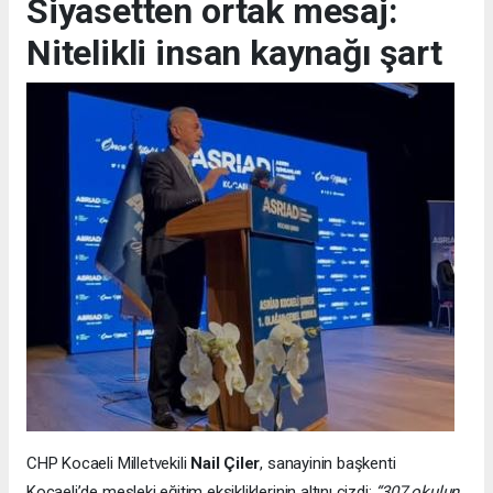
Siyasetten ortak mesaj:
Nitelikli insan kaynağı şart
CHP Kocaeli Milletvekili
Nail Çiler
, sanayinin başkenti
Kocaeli’de mesleki eğitim eksikliklerinin altını çizdi:
“307 okulun