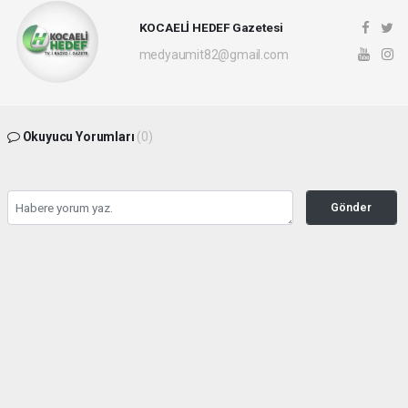
KOCAELİ HEDEF Gazetesi
medyaumit82@gmail.com
Okuyucu Yorumları
(0)
Gönder
Yorum yazarak Topluluk Kuralları’nı kabul etmiş bulunuyor ve hedefgazetesi.com.tr
sitesine yaptığınız yorumunuzla ilgili doğrudan veya dolaylı tüm sorumluluğu tek
başınıza üstleniyorsunuz. Yazılan tüm yorumlardan site yönetimi hiçbir şekilde
sorumlu tutulamaz.
haber paketi
haber scripti
haber yazılımı