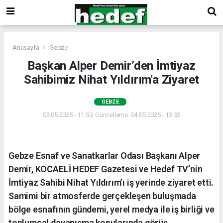
Anasayfa
Gebze
Başkan Alper Demir’den İmtiyaz
Sahibimiz Nihat Yıldırım'a Ziyaret
GEBZE
03.05.2025 - 11:50, Güncelleme: 04.05.2025 - 13:33
Gebze Esnaf ve Sanatkarlar Odası Başkanı Alper
Demir, KOCAELİ HEDEF Gazetesi ve Hedef TV’nin
İmtiyaz Sahibi Nihat Yıldırım’ı iş yerinde ziyaret etti.
Samimi bir atmosferde gerçekleşen buluşmada
bölge esnafının gündemi, yerel medya ile iş birliği ve
toplumsal dayanışma konularında görüş