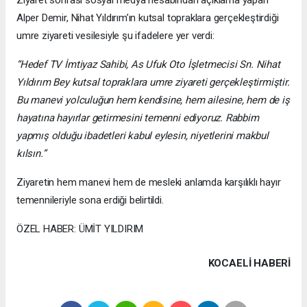
Ziyaret sonrası sosyal medya hesabından açıklama yapan
Alper Demir, Nihat Yıldırım’ın kutsal topraklara gerçekleştirdiği
umre ziyareti vesilesiyle şu ifadelere yer verdi:
“Hedef TV İmtiyaz Sahibi, As Ufuk Oto İşletmecisi Sn. Nihat
Yıldırım Bey kutsal topraklara umre ziyareti gerçekleştirmiştir.
Bu manevi yolculuğun hem kendisine, hem ailesine, hem de iş
hayatına hayırlar getirmesini temenni ediyoruz. Rabbim
yapmış olduğu ibadetleri kabul eylesin, niyetlerini makbul
kılsın.”
Ziyaretin hem manevi hem de mesleki anlamda karşılıklı hayır
temennileriyle sona erdiği belirtildi.
ÖZEL HABER: ÜMİT YILDIRIM
KOCAELI HABERİ