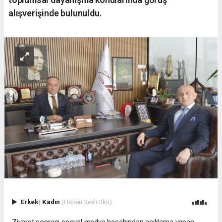
alışverişinde bulunuldu.
Erkek
|
Kadın
(Haberi Sesli Oku)