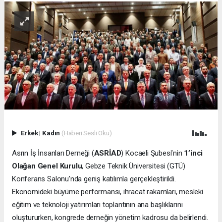
Erkek
|
Kadın
(Haberi Sesli Oku)
Asrın İş İnsanları Derneği (
ASRİAD
) Kocaeli Şubesi’nin
1’inci
Olağan Genel Kurulu
, Gebze Teknik Üniversitesi (GTÜ)
Konferans Salonu’nda geniş katılımla gerçekleştirildi.
Ekonomideki büyüme performansı, ihracat rakamları, mesleki
eğitim ve teknoloji yatırımları toplantının ana başlıklarını
oluştururken, kongrede derneğin yönetim kadrosu da belirlendi.