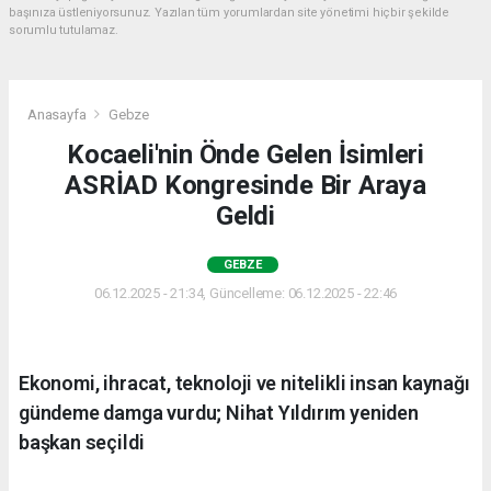
başınıza üstleniyorsunuz. Yazılan tüm yorumlardan site yönetimi hiçbir şekilde
sorumlu tutulamaz.
Anasayfa
Gebze
Kocaeli'nin Önde Gelen İsimleri
ASRİAD Kongresinde Bir Araya
Geldi
GEBZE
06.12.2025 - 21:34, Güncelleme: 06.12.2025 - 22:46
Ekonomi, ihracat, teknoloji ve nitelikli insan kaynağı
gündeme damga vurdu; Nihat Yıldırım yeniden
başkan seçildi