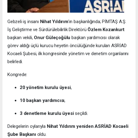
Gebzeli iş insanı
Nihat Yıldırım
’ın başkanlığında; PİMTAŞ A.Ş.
İş Geliştirme ve Sürdürülebilirlik Direktörü
Özlem Kozankurt
başkan vekili,
Onur Güleçoğülu
başkan yardımcısı olarak
görev aldığı üçlü kurucu heyetin öncülüğünde kurulan ASRİAD
Kocaeli Şubesi, ilk kongresinde yönetim ve denetim organlarını
belirledi.
Kongrede:
20 yönetim kurulu üyesi
,
10 başkan yardımcısı
,
3 denetleme kurulu üyesi
seçildi.
Delegelerin oylarıyla
Nihat Yıldırım yeniden ASRİAD Kocaeli
Şube Başkanı
oldu.