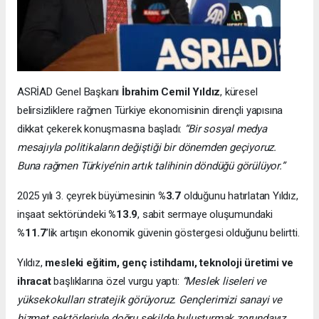
ASRİAD Genel Başkanı
İbrahim Cemil Yıldız
, küresel
belirsizliklere rağmen Türkiye ekonomisinin dirençli yapısına
dikkat çekerek konuşmasına başladı:
“Bir sosyal medya
mesajıyla politikaların değiştiği bir dönemden geçiyoruz.
Buna rağmen Türkiye’nin artık talihinin döndüğü görülüyor.”
2025 yılı 3. çeyrek büyümesinin
%3.7
olduğunu hatırlatan Yıldız,
inşaat sektöründeki
%13.9
, sabit sermaye oluşumundaki
%11.7
’lik artışın ekonomik güvenin göstergesi olduğunu belirtti.
Yıldız,
mesleki eğitim, genç istihdamı, teknoloji üretimi ve
ihracat
başlıklarına özel vurgu yaptı:
“Meslek liseleri ve
yüksekokulları stratejik görüyoruz. Gençlerimizi sanayi ve
hizmet sektörleriyle doğru şekilde buluşturmak zorundayız.