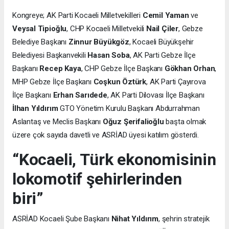
Kongreye; AK Parti Kocaeli Milletvekilleri
Cemil Yaman
ve
Veysal Tipioğlu
, CHP Kocaeli Milletvekili
Nail Çiler
, Gebze
Belediye Başkanı
Zinnur Büyükgöz
, Kocaeli Büyükşehir
Belediyesi Başkanvekili
Hasan Soba
, AK Parti Gebze İlçe
Başkanı
Recep Kaya
, CHP Gebze İlçe Başkanı
Gökhan Orhan
,
MHP Gebze İlçe Başkanı
Coşkun Öztürk
, AK Parti Çayırova
İlçe Başkanı
Erhan Sarıdede
, AK Parti Dilovası İlçe Başkanı
İlhan Yıldırım
GTO Yönetim Kurulu Başkanı Abdurrahman
Aslantaş ve Meclis Başkanı
Oğuz Şerifalioğlu
başta olmak
üzere çok sayıda davetli ve ASRİAD üyesi katılım gösterdi.
“Kocaeli, Türk ekonomisinin
lokomotif şehirlerinden
biri”
ASRİAD Kocaeli Şube Başkanı
Nihat Yıldırım
, şehrin stratejik