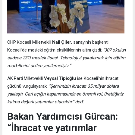
CHP Kocaeli Milletvekili
Nail Çiler
, sanayinin başkenti
Kocaeli’de mesleki eğitim eksikliklerinin altını çizdi:
“307 okulun
sadece 23’ü meslek lisesi. Teknolojiyi yakalamak için eğitim
modellerini acilen yenilemeliyiz.”
AK Parti Milletvekili
Veysal Tipioğlu
ise Kocaeli’nin ihracat
gücünü vurgulayarak:
“Şehrimizin ihracatı 35 milyar dolara
yaklaştı. Cari açığın kapanmasında en önemli rol, ürettiğiniz
katma değerli yatırımlar olacaktır.” dedi.
Bakan Yardımcısı Gürcan:
“İhracat ve yatırımlar