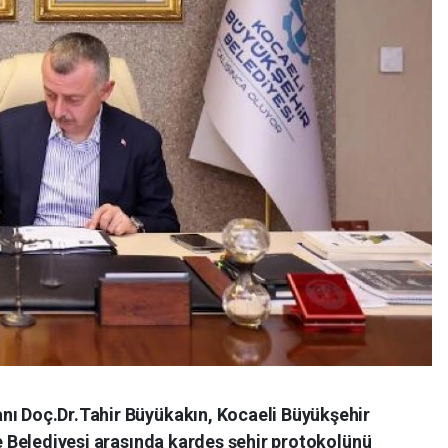
nı Doç.Dr.Tahir Büyükakın, Kocaeli Büyükşehir
ze Belediyesi arasında kardeş şehir protokolünü