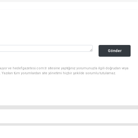
Gönder
uyor ve hedefgazetesi.com.tr sitesine yaptığınız yorumunuzla ilgili doğrudan veya
. Yazılan tüm yorumlardan site yönetimi hiçbir şekilde sorumlu tutulamaz.