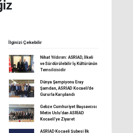
ğiz
İlginizi Çekebilir
Nihat Yıldırım: ASRİAD, İlkeli
ve Sürdürülebilir İş Kültürünün
Temsilcisidir
Dünya Şampiyonu Eray
Şamdan, ASRİAD Kocaeli'de
Gururla Karşılandı
Gebze Cumhuriyet Başsavcısı
Metin Uslu’dan ASRİAD
Kocaeli’ye Ziyaret
ASRİAD Kocaeli Şubesi İlk