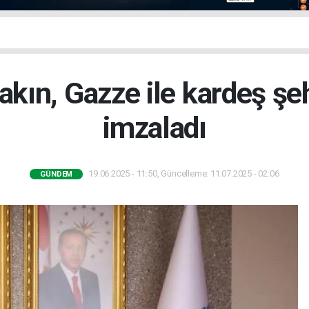
kın, Gazze ile kardeş şeh
imzaladı
19.06.2025 - 11:50, Güncelleme: 11.07.2025 - 02:06
GÜNDEM