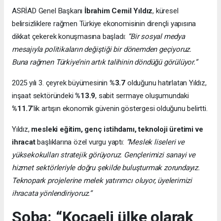
ASRİAD Genel Başkanı
İbrahim Cemil Yıldız
, küresel
belirsizliklere rağmen Türkiye ekonomisinin dirençli yapısına
dikkat çekerek konuşmasına başladı:
“Bir sosyal medya
mesajıyla politikaların değiştiği bir dönemden geçiyoruz.
Buna rağmen Türkiye’nin artık talihinin döndüğü görülüyor.”
2025 yılı 3. çeyrek büyümesinin
%3.7
olduğunu hatırlatan Yıldız,
inşaat sektöründeki
%13.9
, sabit sermaye oluşumundaki
%11.7
’lik artışın ekonomik güvenin göstergesi olduğunu belirtti.
Yıldız,
mesleki eğitim, genç istihdamı, teknoloji üretimi ve
ihracat
başlıklarına özel vurgu yaptı:
“Meslek liseleri ve
yüksekokulları stratejik görüyoruz. Gençlerimizi sanayi ve
hizmet sektörleriyle doğru şekilde buluşturmak zorundayız.
Teknopark projelerine melek yatırımcı oluyor, üyelerimizi
ihracata yönlendiriyoruz.”
Soba: “Kocaeli ülke olarak