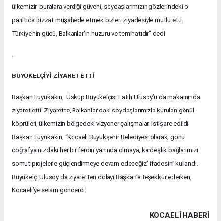
ülkemizin buralara verdiği güveni, soydaşlarımızın gözlerindeki o
parıltıda bizzat müşahede etmek bizleri ziyadesiyle mutlu etti.
Türkiye’nin gücü, Balkanlar’ın huzuru ve teminatıdır” dedi
.
BÜYÜKELÇİYİ ZİYARET ETTİ
Başkan Büyükakın, Üsküp Büyükelçisi Fatih Ulusoy’u da makamında
ziyaret etti. Ziyarette, Balkanlar’daki soydaşlarımızla kurulan gönül
köprüleri, ülkemizin bölgedeki vizyoner çalışmaları istişare edildi.
Başkan Büyükakın, “Kocaeli Büyükşehir Belediyesi olarak, gönül
coğrafyamızdaki her bir ferdin yanında olmaya, kardeşlik bağlarımızı
somut projelerle güçlendirmeye devam edeceğiz” ifadesini kullandı.
Büyükelçi Ulusoy da ziyaretten dolayı Başkan’a teşekkür ederken,
Kocaeli’ye selam gönderdi.
KOCAELI HABERİ