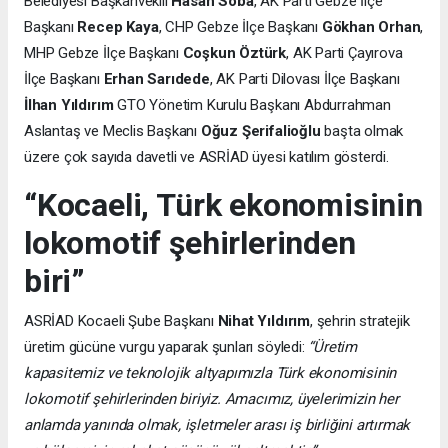
Belediyesi Başkanvekili
Hasan Soba
, AK Parti Gebze İlçe
Başkanı
Recep Kaya
, CHP Gebze İlçe Başkanı
Gökhan Orhan
,
MHP Gebze İlçe Başkanı
Coşkun Öztürk
, AK Parti Çayırova
İlçe Başkanı
Erhan Sarıdede
, AK Parti Dilovası İlçe Başkanı
İlhan Yıldırım
GTO Yönetim Kurulu Başkanı Abdurrahman
Aslantaş ve Meclis Başkanı
Oğuz Şerifalioğlu
başta olmak
üzere çok sayıda davetli ve ASRİAD üyesi katılım gösterdi.
“Kocaeli, Türk ekonomisinin
lokomotif şehirlerinden
biri”
ASRİAD Kocaeli Şube Başkanı
Nihat Yıldırım
, şehrin stratejik
üretim gücüne vurgu yaparak şunları söyledi:
“Üretim
kapasitemiz ve teknolojik altyapımızla Türk ekonomisinin
lokomotif şehirlerinden biriyiz. Amacımız, üyelerimizin her
anlamda yanında olmak, işletmeler arası iş birliğini artırmak