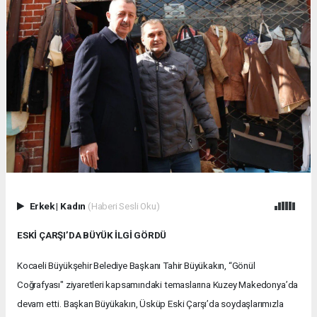
Erkek
|
Kadın
(Haberi Sesli Oku)
ESKİ ÇARŞI’DA BÜYÜK İLGİ GÖRDÜ
Kocaeli Büyükşehir Belediye Başkanı Tahir Büyükakın, “Gönül
Coğrafyası" ziyaretleri kapsamındaki temaslarına Kuzey Makedonya’da
devam etti. Başkan Büyükakın, Üsküp Eski Çarşı’da soydaşlarımızla