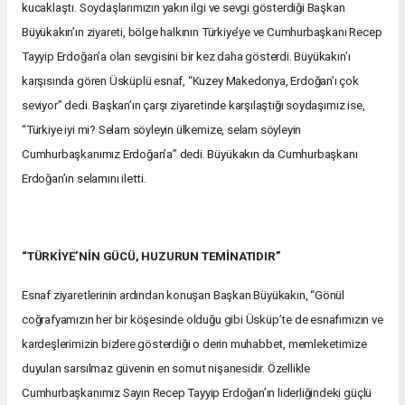
kucaklaştı. Soydaşlarımızın yakın ilgi ve sevgi gösterdiği Başkan
Büyükakın’ın ziyareti, bölge halkının Türkiye’ye ve Cumhurbaşkanı Recep
Tayyip Erdoğan’a olan sevgisini bir kez daha gösterdi. Büyükakın’ı
karşısında gören Üsküplü esnaf, “Kuzey Makedonya, Erdoğan’ı çok
seviyor” dedi. Başkan’ın çarşı ziyaretinde karşılaştığı soydaşımız ise,
“Türkiye iyi mi? Selam söyleyin ülkemize, selam söyleyin
Cumhurbaşkanımız Erdoğan’a” dedi. Büyükakın da Cumhurbaşkanı
Erdoğan’ın selamını iletti.
“TÜRKİYE’NİN GÜCÜ, HUZURUN TEMİNATIDIR”
Esnaf ziyaretlerinin ardından konuşan Başkan Büyükakın, “Gönül
coğrafyamızın her bir köşesinde olduğu gibi Üsküp’te de esnafımızın ve
kardeşlerimizin bizlere gösterdiği o derin muhabbet, memleketimize
duyulan sarsılmaz güvenin en somut nişanesidir. Özellikle
Cumhurbaşkanımız Sayın Recep Tayyip Erdoğan’ın liderliğindeki güçlü