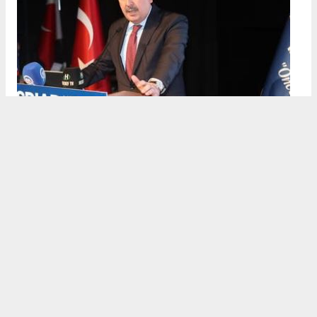
Ticaret Bakan Yardımcısı
Mahmut Gürcan
, Türkiye’nin
21
çeyrektir kesintisiz büyüdüğünü
belirterek önemli ekonomik
veriler paylaştı:
3. çeyrek büyümesi: %3.7
12 aylık ihracat: 270.6 milyar dolar (tarihi rekor)
Milli gelir: 1 trilyon 538 milyar dolar