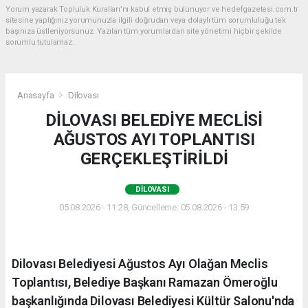
Yorum yazarak Topluluk Kuralları’nı kabul etmiş bulunuyor ve hedefgazetesi.com.tr
sitesine yaptığınız yorumunuzla ilgili doğrudan veya dolaylı tüm sorumluluğu tek
başınıza üstleniyorsunuz. Yazılan tüm yorumlardan site yönetimi hiçbir şekilde
sorumlu tutulamaz.
Anasayfa
Dilovası
DİLOVASI BELEDİYE MECLİSİ
AĞUSTOS AYI TOPLANTISI
GERÇEKLEŞTİRİLDİ
DILOVASI
05.08.2026 - 11:28, Güncelleme: 05.08.2026 - 13:59
Dilovası Belediyesi Ağustos Ayı Olağan Meclis
Toplantısı, Belediye Başkanı Ramazan Ömeroğlu
başkanlığında Dilovası Belediyesi Kültür Salonu'nda