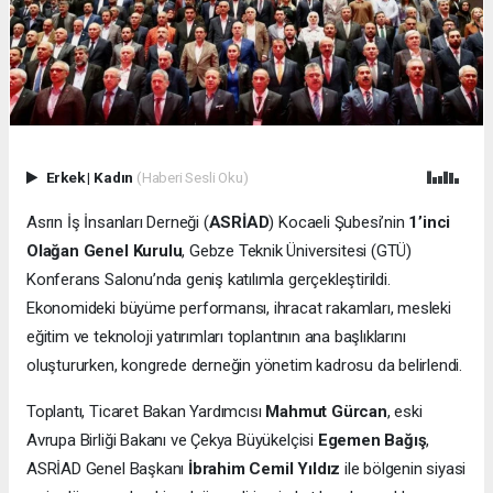
Erkek
|
Kadın
(Haberi Sesli Oku)
Asrın İş İnsanları Derneği (
ASRİAD
) Kocaeli Şubesi’nin
1’inci
Olağan Genel Kurulu
, Gebze Teknik Üniversitesi (GTÜ)
Konferans Salonu’nda geniş katılımla gerçekleştirildi.
Ekonomideki büyüme performansı, ihracat rakamları, mesleki
eğitim ve teknoloji yatırımları toplantının ana başlıklarını
oluştururken, kongrede derneğin yönetim kadrosu da belirlendi.
Toplantı, Ticaret Bakan Yardımcısı
Mahmut Gürcan
, eski
Avrupa Birliği Bakanı ve Çekya Büyükelçisi
Egemen Bağış
,
ASRİAD Genel Başkanı
İbrahim Cemil Yıldız
ile bölgenin siyasi