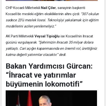
CHP Kocaeli Milletvekili
Nail Çiler
, sanayinin başkenti
Kocaeli’de mesleki eğitim eksikliklerinin altını çizdi:
“307 okulun
sadece 23’ü meslek lisesi. Teknolojiyi yakalamak için eğitim
modellerini acilen yenilemeliyiz.”
AK Parti Milletvekili
Veysal Tipioğlu
ise Kocaeli’nin ihracat
gücünü vurgulayarak:
“Şehrimizin ihracatı 35 milyar dolara
yaklaştı. Cari açığın kapanmasında en önemli rol, ürettiğiniz
katma değerli yatırımlar olacaktır.” dedi.
Bakan Yardımcısı Gürcan:
“İhracat ve yatırımlar
büyümenin lokomotifi”