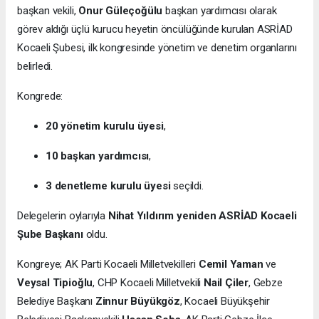
başkan vekili,
Onur Güleçoğülu
başkan yardımcısı olarak
görev aldığı üçlü kurucu heyetin öncülüğünde kurulan ASRİAD
Kocaeli Şubesi, ilk kongresinde yönetim ve denetim organlarını
belirledi.
Kongrede:
20 yönetim kurulu üyesi
,
10 başkan yardımcısı
,
3 denetleme kurulu üyesi
seçildi.
Delegelerin oylarıyla
Nihat Yıldırım yeniden ASRİAD Kocaeli
Şube Başkanı
oldu.
Kongreye; AK Parti Kocaeli Milletvekilleri
Cemil Yaman
ve
Veysal Tipioğlu
, CHP Kocaeli Milletvekili
Nail Çiler
, Gebze
Belediye Başkanı
Zinnur Büyükgöz
, Kocaeli Büyükşehir