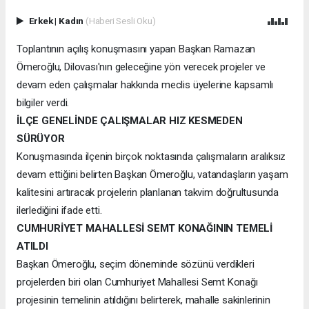
Erkek
|
Kadın
(Haberi Sesli Oku)
Toplantının açılış konuşmasını yapan Başkan Ramazan
Ömeroğlu, Dilovası'nın geleceğine yön verecek projeler ve
devam eden çalışmalar hakkında meclis üyelerine kapsamlı
bilgiler verdi.
İLÇE GENELİNDE ÇALIŞMALAR HIZ KESMEDEN
SÜRÜYOR
Konuşmasında ilçenin birçok noktasında çalışmaların aralıksız
devam ettiğini belirten Başkan Ömeroğlu, vatandaşların yaşam
kalitesini artıracak projelerin planlanan takvim doğrultusunda
ilerlediğini ifade etti.
CUMHURİYET MAHALLESİ SEMT KONAĞININ TEMELİ
ATILDI
Başkan Ömeroğlu, seçim döneminde sözünü verdikleri
projelerden biri olan Cumhuriyet Mahallesi Semt Konağı
projesinin temelinin atıldığını belirterek, mahalle sakinlerinin