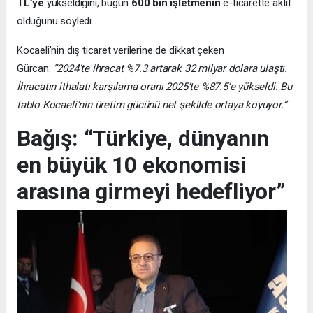
TL’ye
yükseldiğini, bugün
600 bin işletmenin
e-ticarette aktif
olduğunu söyledi.
Kocaeli’nin dış ticaret verilerine de dikkat çeken
Gürcan:
“2024’te ihracat %7.3 artarak 32 milyar dolara ulaştı.
İhracatın ithalatı karşılama oranı 2025’te %87.5’e yükseldi. Bu
tablo Kocaeli’nin üretim gücünü net şekilde ortaya koyuyor.”
Bağış: “Türkiye, dünyanın
en büyük 10 ekonomisi
arasına girmeyi hedefliyor”