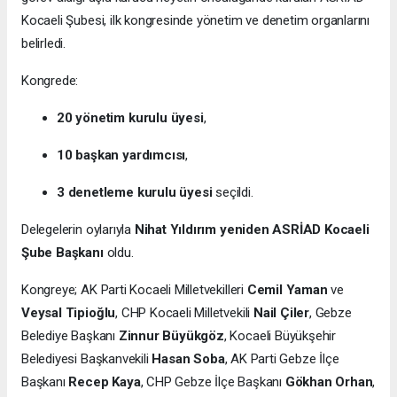
Kocaeli Şubesi, ilk kongresinde yönetim ve denetim organlarını
belirledi.
Kongrede:
20 yönetim kurulu üyesi
,
10 başkan yardımcısı
,
3 denetleme kurulu üyesi
seçildi.
Delegelerin oylarıyla
Nihat Yıldırım yeniden ASRİAD Kocaeli
Şube Başkanı
oldu.
Kongreye; AK Parti Kocaeli Milletvekilleri
Cemil Yaman
ve
Veysal Tipioğlu
, CHP Kocaeli Milletvekili
Nail Çiler
, Gebze
Belediye Başkanı
Zinnur Büyükgöz
, Kocaeli Büyükşehir
Belediyesi Başkanvekili
Hasan Soba
, AK Parti Gebze İlçe
Başkanı
Recep Kaya
, CHP Gebze İlçe Başkanı
Gökhan Orhan
,