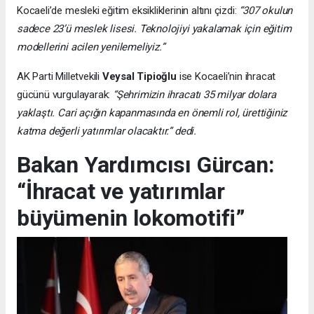
Kocaeli’de mesleki eğitim eksikliklerinin altını çizdi:
“307 okulun
sadece 23’ü meslek lisesi. Teknolojiyi yakalamak için eğitim
modellerini acilen yenilemeliyiz.”
AK Parti Milletvekili
Veysal Tipioğlu
ise Kocaeli’nin ihracat
gücünü vurgulayarak:
“Şehrimizin ihracatı 35 milyar dolara
yaklaştı. Cari açığın kapanmasında en önemli rol, ürettiğiniz
katma değerli yatırımlar olacaktır.” dedi.
Bakan Yardımcısı Gürcan:
“İhracat ve yatırımlar
büyümenin lokomotifi”