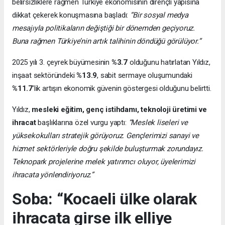
belirsizliklere rağmen Türkiye ekonomisinin dirençli yapısına
dikkat çekerek konuşmasına başladı:
“Bir sosyal medya
mesajıyla politikaların değiştiği bir dönemden geçiyoruz.
Buna rağmen Türkiye’nin artık talihinin döndüğü görülüyor.”
2025 yılı 3. çeyrek büyümesinin
%3.7
olduğunu hatırlatan Yıldız,
inşaat sektöründeki
%13.9
, sabit sermaye oluşumundaki
%11.7
’lik artışın ekonomik güvenin göstergesi olduğunu belirtti.
Yıldız,
mesleki eğitim, genç istihdamı, teknoloji üretimi ve
ihracat
başlıklarına özel vurgu yaptı:
“Meslek liseleri ve
yüksekokulları stratejik görüyoruz. Gençlerimizi sanayi ve
hizmet sektörleriyle doğru şekilde buluşturmak zorundayız.
Teknopark projelerine melek yatırımcı oluyor, üyelerimizi
ihracata yönlendiriyoruz.”
Soba: “Kocaeli ülke olarak
ihracata girse ilk elliye