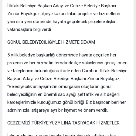
İttifakı Belediye Başkan Adayı ve Gebze Belediye Başkanı
Zinnur Büyükgöz, ilçeye kazandırılan projeler ve hizmetlerin
yanı sıra yeni dönemde hayata geçirilecek projelere ilişkin
vatandaşlara bilgi verdi.
GÖNÜL BELEDİYECİLİĞİYLE HİZMETE DEVAM
5 yıllık belediye başkanlığı döneminde hayata geçirilen her
projenin ve her hizmetin temelinde ilçe sakinlerinin görüş, öneri
ve taleplerinin bulunduğunu ifade eden Cumhur İttifakı Belediye
Başkan Adayı ve Gebze Belediye Başkanı Zinnur Büyükgöz,
“Belediyecilik anlayışımızın omurgasını oluşturan gönül
belediyeciliğinin en önemli sac ayağı şeffaflık ve siz değerli
kardeşlerimizle kurduğumuz gönül birliği. Biz başından beri her
adımımızda istişareye ayrı bir kıymet ve önem verdik.
GEBZE’MİZİ TÜRKİYE YÜZYILINA TAŞIYACAK HİZMETLER
İstişarede her zaman bereket vardır diyerek, attığımız her