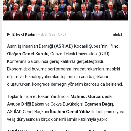
Erkek
|
Kadın
(Haberi Sesli Oku)
Asrın İş İnsanları Derneği (
ASRİAD
) Kocaeli Şubesi’nin
1’inci
Olağan Genel Kurulu
, Gebze Teknik Üniversitesi (GTÜ)
Konferans Salonu’nda geniş katılımla gerçekleştirildi.
Ekonomideki büyüme performansı, ihracat rakamları, mesleki
eğitim ve teknoloji yatırımları toplantının ana başlıklarını
oluştururken, kongrede derneğin yönetim kadrosu da belirlendi.
Toplantı, Ticaret Bakan Yardımcısı
Mahmut Gürcan
, eski
Avrupa Birliği Bakanı ve Çekya Büyükelçisi
Egemen Bağış
,
ASRİAD Genel Başkanı
İbrahim Cemil Yıldız
ile bölgenin siyasi
ve iş dünyasından birçok önemli ismin katılımıyla yapıldı.