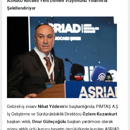
ASRİAD Kocaeli Yeni Dönem Vizyonunu Yıldırım’la
Şekillendiriyor
Gebzeli iş insanı
Nihat Yıldırım
’ın başkanlığında; PİMTAŞ A.Ş.
İş Geliştirme ve Sürdürülebilirlik Direktörü
Özlem Kozankurt
başkan vekili,
Onur Güleçoğülu
başkan yardımcısı olarak
görev aldığı üçlü kurucu heyetin öncülüğünde kurulan ASRİAD