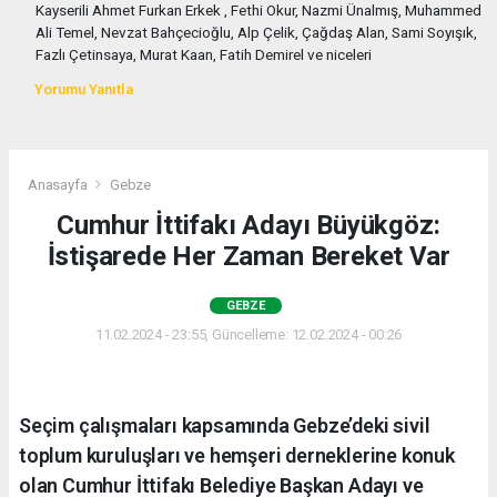
Kayserili Ahmet Furkan Erkek , Fethi Okur, Nazmi Ünalmış, Muhammed
Ali Temel, Nevzat Bahçecioğlu, Alp Çelik, Çağdaş Alan, Sami Soyışık,
Fazlı Çetinsaya, Murat Kaan, Fatih Demirel ve niceleri
Yorumu Yanıtla
Anasayfa
Gebze
Cumhur İttifakı Adayı Büyükgöz:
İstişarede Her Zaman Bereket Var
GEBZE
11.02.2024 - 23:55, Güncelleme: 12.02.2024 - 00:26
Seçim çalışmaları kapsamında Gebze’deki sivil
toplum kuruluşları ve hemşeri derneklerine konuk
olan Cumhur İttifakı Belediye Başkan Adayı ve