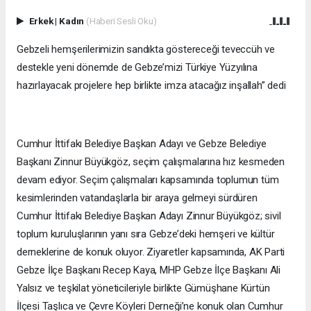
Erkek
|
Kadın
(Haberi Sesli Oku)
Gebzeli hemşerilerimizin sandıkta göstereceği teveccüh ve
destekle yeni dönemde de Gebze’mizi Türkiye Yüzyılına
hazırlayacak projelere hep birlikte imza atacağız inşallah” dedi
Cumhur İttifakı Belediye Başkan Adayı ve Gebze Belediye
Başkanı Zinnur Büyükgöz, seçim çalışmalarına hız kesmeden
devam ediyor. Seçim çalışmaları kapsamında toplumun tüm
kesimlerinden vatandaşlarla bir araya gelmeyi sürdüren
Cumhur İttifakı Belediye Başkan Adayı Zinnur Büyükgöz; sivil
toplum kuruluşlarının yanı sıra Gebze’deki hemşeri ve kültür
derneklerine de konuk oluyor. Ziyaretler kapsamında, AK Parti
Gebze İlçe Başkanı Recep Kaya, MHP Gebze İlçe Başkanı Ali
Yalsız ve teşkilat yöneticileriyle birlikte Gümüşhane Kürtün
İlçesi Taşlıca ve Çevre Köyleri Derneği’ne konuk olan Cumhur