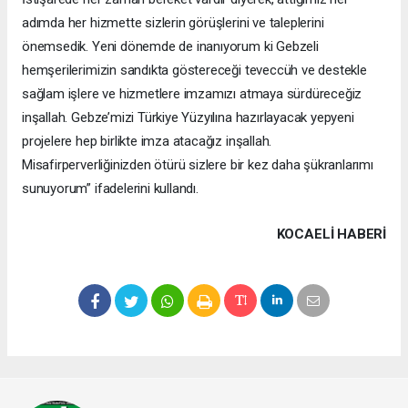
adımda her hizmette sizlerin görüşlerini ve taleplerini
önemsedik. Yeni dönemde de inanıyorum ki Gebzeli
hemşerilerimizin sandıkta göstereceği teveccüh ve destekle
sağlam işlere ve hizmetlere imzamızı atmaya sürdüreceğiz
inşallah. Gebze’mizi Türkiye Yüzyılına hazırlayacak yepyeni
projelere hep birlikte imza atacağız inşallah.
Misafirperverliğinizden ötürü sizlere bir kez daha şükranlarımı
sunuyorum” ifadelerini kullandı.
KOCAELI HABERİ