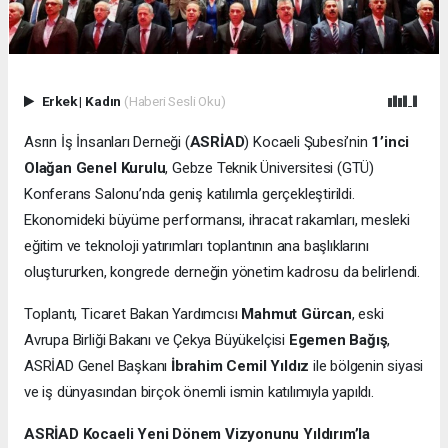
Erkek
|
Kadın
(Haberi Sesli Oku)
Asrın İş İnsanları Derneği (
ASRİAD
) Kocaeli Şubesi’nin
1’inci
Olağan Genel Kurulu
, Gebze Teknik Üniversitesi (GTÜ)
Konferans Salonu’nda geniş katılımla gerçekleştirildi.
Ekonomideki büyüme performansı, ihracat rakamları, mesleki
eğitim ve teknoloji yatırımları toplantının ana başlıklarını
oluştururken, kongrede derneğin yönetim kadrosu da belirlendi.
Toplantı, Ticaret Bakan Yardımcısı
Mahmut Gürcan
, eski
Avrupa Birliği Bakanı ve Çekya Büyükelçisi
Egemen Bağış
,
ASRİAD Genel Başkanı
İbrahim Cemil Yıldız
ile bölgenin siyasi
ve iş dünyasından birçok önemli ismin katılımıyla yapıldı.
ASRİAD Kocaeli Yeni Dönem Vizyonunu Yıldırım’la