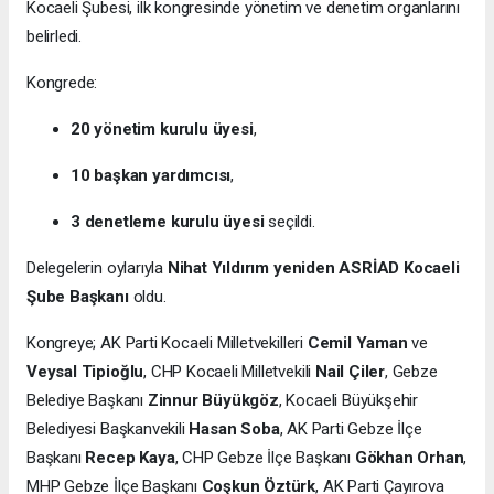
Kocaeli Şubesi, ilk kongresinde yönetim ve denetim organlarını
belirledi.
Kongrede:
20 yönetim kurulu üyesi
,
10 başkan yardımcısı
,
3 denetleme kurulu üyesi
seçildi.
Delegelerin oylarıyla
Nihat Yıldırım yeniden ASRİAD Kocaeli
Şube Başkanı
oldu.
Kongreye; AK Parti Kocaeli Milletvekilleri
Cemil Yaman
ve
Veysal Tipioğlu
, CHP Kocaeli Milletvekili
Nail Çiler
, Gebze
Belediye Başkanı
Zinnur Büyükgöz
, Kocaeli Büyükşehir
Belediyesi Başkanvekili
Hasan Soba
, AK Parti Gebze İlçe
Başkanı
Recep Kaya
, CHP Gebze İlçe Başkanı
Gökhan Orhan
,
MHP Gebze İlçe Başkanı
Coşkun Öztürk
, AK Parti Çayırova