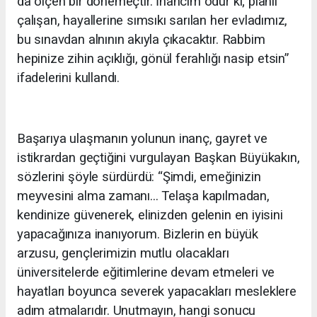
da ölçen bir dönemeçtir. İnancım odur ki; planlı
çalışan, hayallerine sımsıkı sarılan her evladımız,
bu sınavdan alnının akıyla çıkacaktır. Rabbim
hepinize zihin açıklığı, gönül ferahlığı nasip etsin”
ifadelerini kullandı.
Başarıya ulaşmanın yolunun inanç, gayret ve
istikrardan geçtiğini vurgulayan Başkan Büyükakın,
sözlerini şöyle sürdürdü: “Şimdi, emeğinizin
meyvesini alma zamanı... Telaşa kapılmadan,
kendinize güvenerek, elinizden gelenin en iyisini
yapacağınıza inanıyorum. Bizlerin en büyük
arzusu, gençlerimizin mutlu olacakları
üniversitelerde eğitimlerine devam etmeleri ve
hayatları boyunca severek yapacakları mesleklere
adım atmalarıdır. Unutmayın, hangi sonucu