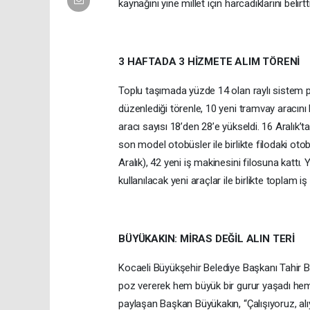
kaynağını yine millet için harcadıklarını belirtti
3 HAFTADA 3 HİZMETE ALIM TÖRENİ
Toplu taşımada yüzde 14 olan raylı sistem pa
düzenlediği törenle, 10 yeni tramvay aracını
aracı sayısı 18’den 28’e yükseldi. 16 Aralık’
son model otobüsler ile birlikte filodaki ot
Aralık), 42 yeni iş makinesini filosuna kattı
kullanılacak yeni araçlar ile birlikte toplam i
BÜYÜKAKIN: MİRAS DEĞİL ALIN TERİ
Kocaeli Büyükşehir Belediye Başkanı Tahir Bü
poz vererek hem büyük bir gurur yaşadı hem d
paylaşan Başkan Büyükakın, “Çalışıyoruz, alı