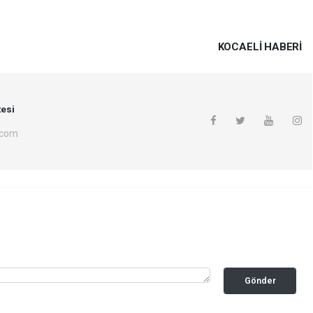
KOCAELI HABERİ
esi
.com
Gönder