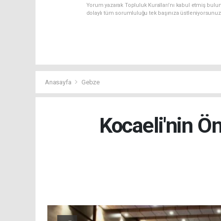
Yorum yazarak Topluluk Kuralları’nı kabul etmiş bulun
dolaylı tüm sorumluluğu tek başınıza üstleniyorsunuz
Anasayfa
Gebze
Kocaeli'nin Ö