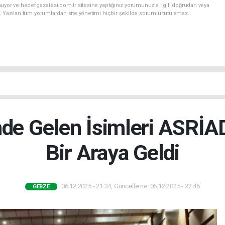
uyor ve hedefgazetesi.com.tr sitesine yaptığınız yorumunuzla ilgili doğrudan veya
. Yazılan tüm yorumlardan site yönetimi hiçbir şekilde sorumlu tutulamaz.
nde Gelen İsimleri ASRİ
Bir Araya Geldi
06.12.2025 - 21:34, Güncelleme: 06.12.2025 - 22:46
GEBZE