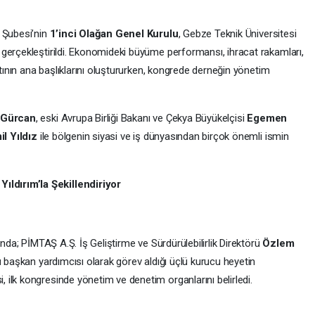
i Şubesi’nin
1’inci Olağan Genel Kurulu
, Gebze Teknik Üniversitesi
gerçekleştirildi. Ekonomideki büyüme performansı, ihracat rakamları,
ntının ana başlıklarını oluştururken, kongrede derneğin yönetim
Gürcan
, eski Avrupa Birliği Bakanı ve Çekya Büyükelçisi
Egemen
l Yıldız
ile bölgenin siyasi ve iş dünyasından birçok önemli ismin
ldırım’la Şekillendiriyor
ında; PİMTAŞ A.Ş. İş Geliştirme ve Sürdürülebilirlik Direktörü
Özlem
u
başkan yardımcısı olarak görev aldığı üçlü kurucu heyetin
ilk kongresinde yönetim ve denetim organlarını belirledi.