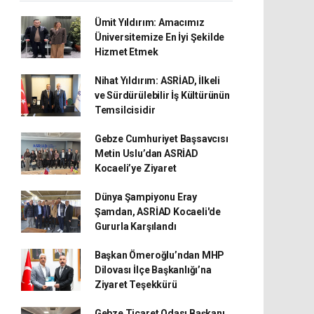
Ümit Yıldırım: Amacımız
Üniversitemize En İyi Şekilde
Hizmet Etmek
Nihat Yıldırım: ASRİAD, İlkeli
ve Sürdürülebilir İş Kültürünün
Temsilcisidir
Gebze Cumhuriyet Başsavcısı
Metin Uslu’dan ASRİAD
Kocaeli’ye Ziyaret
Dünya Şampiyonu Eray
Şamdan, ASRİAD Kocaeli'de
Gururla Karşılandı
Başkan Ömeroğlu’ndan MHP
Dilovası İlçe Başkanlığı’na
Ziyaret Teşekkürü
Gebze Ticaret Odası Başkanı