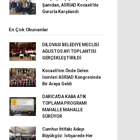
Şamdan, ASRİAD Kocaeli'de
Gururla Karşılandı
En Çok Okunanlar
DİLOVASI BELEDİYE MECLİSİ
AĞUSTOS AYI TOPLANTISI
GERÇEKLEŞTİRİLDİ
Kocaeli'nin Önde Gelen
İsimleri ASRİAD Kongresinde
Bir Araya Geldi
DARICA'DA KABA ATIK
TOPLAMA PROGRAMI
MAHALLE MAHALLE
SÜRÜYOR
Cumhur İttifakı Adayı
Büyükgöz: İstişarede Her