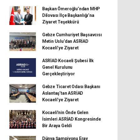
Başkan Ömeroğlu’ndan MHP
Dilovası İlçe Başkanlığı’na
Ziyaret Teşekkürü
Gebze Cumhuriyet Başsavcısı
Metin Uslu’dan ASRİAD
Kocaeli’ye Ziyaret
ASRİAD Kocaeli Şubesi İlk
Genel Kurulunu
Gerçekleştiriyor
Gebze Ticaret Odası Başkanı
Aslantaş’tan ASRİAD
Kocaeli’ye Ziyaret
Kocaeli'nin Önde Gelen
İsimleri ASRİAD Kongresinde
Bir Araya Geldi
Dünya Şampiyonu Eray