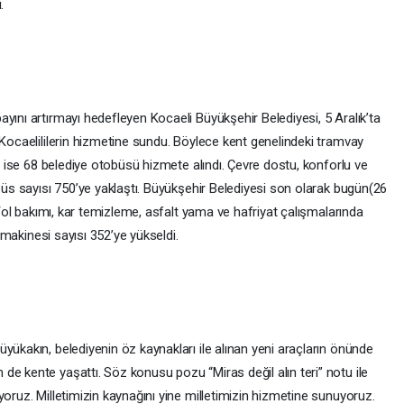
.
yını artırmayı hedefleyen Kocaeli Büyükşehir Belediyesi, 5 Aralık’ta
 Kocaelililerin hizmetine sundu. Böylece kent genelindeki tramvay
ta ise 68 belediye otobüsü hizmete alındı. Çevre dostu, konforlu ve
obüs sayısı 750’ye yaklaştı. Büyükşehir Belediyesi son olarak bugün(26
. Yol bakımı, kar temizleme, asfalt yama ve hafriyat çalışmalarında
ş makinesi sayısı 352’ye yükseldi.
yükakın, belediyenin öz kaynakları ile alınan yeni araçların önünde
e kente yaşattı. Söz konusu pozu “Miras değil alın teri” notu ile
yoruz. Milletimizin kaynağını yine milletimizin hizmetine sunuyoruz.