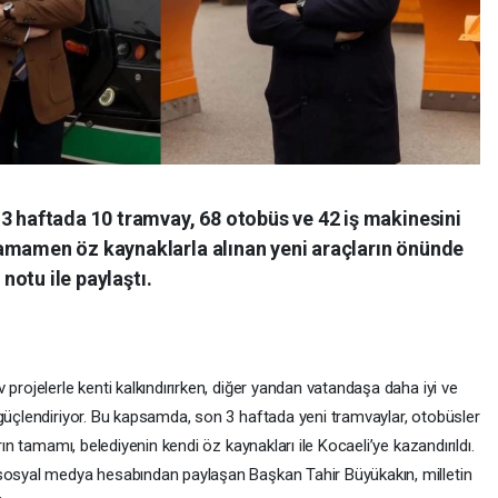
3 haftada 10 tramvay, 68 otobüs ve 42 iş makinesini
amamen öz kaynaklarla alınan yeni araçların önünde
 notu ile paylaştı.
projelerle kenti kalkındırırken, diğer yandan vatandaşa daha iyi ve
 güçlendiriyor. Bu kapsamda, son 3 haftada yeni tramvaylar, otobüsler
rın tamamı, belediyenin kendi öz kaynakları ile Kocaeli’ye kazandırıldı.
 sosyal medya hesabından paylaşan Başkan Tahir Büyükakın, milletin