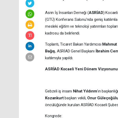
Asrın İş İnsanları Derneği (
ASRİAD
) Kocael
(GTÜ) Konferans Salonu’nda geniş katılımla 
mesleki eğitim ve teknoloji yatırımları topla
kadrosu da belirlendi.
Toplantı, Ticaret Bakan Yardımcısı
Mahmut 
Bağış
, ASRİAD Genel Başkanı
İbrahim Cemi
katılımıyla yapıldı.
ASRİAD Kocaeli Yeni Dönem Vizyonunu Yı
Gebzeli iş insanı
Nihat Yıldırım
’ın başkanlığ
Kozankurt
başkan vekili,
Onur Güleçoğül
öncülüğünde kurulan ASRİAD Kocaeli Şubesi, 
Kongrede: