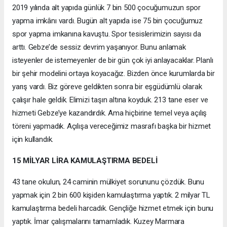
2019 yılında alt yapıda günlük 7 bin 500 çocuğumuzun spor
yapma imkânı vardı. Bugün alt yapıda ise 75 bin çocuğumuz
spor yapma imkanına kavuştu. Spor tesislerimizin sayısı da
arttı. Gebze’de sessiz devrim yaşanıyor. Bunu anlamak
isteyenler de istemeyenler de bir gün çok iyi anlayacaklar. Planlı
bir şehir modelini ortaya koyacağız. Bizden önce kurumlarda bir
yarış vardı. Biz göreve geldikten sonra bir eşgüdümlü olarak
çalışır hale geldik. Elimizi taşın altına koyduk. 213 tane eser ve
hizmeti Gebze’ye kazandırdık. Ama hiçbirine temel veya açılış
töreni yapmadık. Açılışa vereceğimiz masrafı başka bir hizmet
için kullandık.
15 MİLYAR LİRA KAMULAŞTIRMA BEDELİ
43 tane okulun, 24 caminin mülkiyet sorununu çözdük. Bunu
yapmak için 2 bin 600 kişiden kamulaştırma yaptık. 2 milyar TL
kamulaştırma bedeli harcadık. Gençliğe hizmet etmek için bunu
yaptık. İmar çalışmalarını tamamladık. Kuzey Marmara