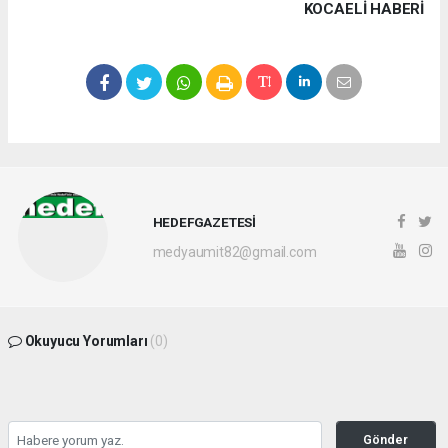
KOCAELI HABERİ
HEDEFGAZETESİ
medyaumit82@gmail.com
Okuyucu Yorumları
(0)
Gönder