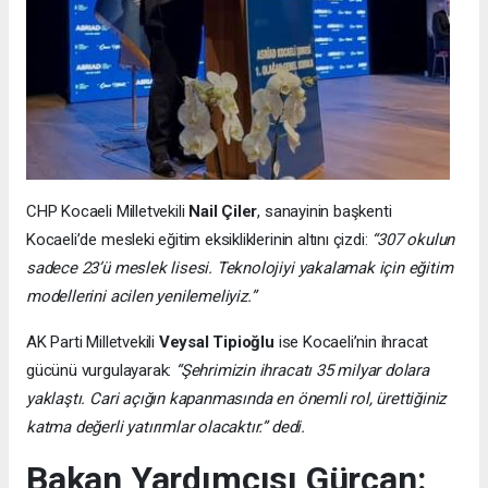
CHP Kocaeli Milletvekili
Nail Çiler
, sanayinin başkenti
Kocaeli’de mesleki eğitim eksikliklerinin altını çizdi:
“307 okulun
sadece 23’ü meslek lisesi. Teknolojiyi yakalamak için eğitim
modellerini acilen yenilemeliyiz.”
AK Parti Milletvekili
Veysal Tipioğlu
ise Kocaeli’nin ihracat
gücünü vurgulayarak:
“Şehrimizin ihracatı 35 milyar dolara
yaklaştı. Cari açığın kapanmasında en önemli rol, ürettiğiniz
katma değerli yatırımlar olacaktır.” dedi.
Bakan Yardımcısı Gürcan: