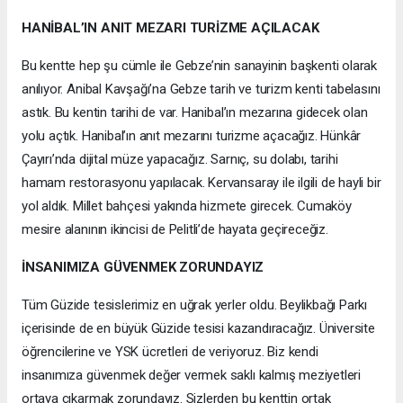
HANİBAL’IN ANIT MEZARI TURİZME AÇILACAK
Bu kentte hep şu cümle ile Gebze’nin sanayinin başkenti olarak
anılıyor. Anibal Kavşağı’na Gebze tarih ve turizm kenti tabelasını
astık. Bu kentin tarihi de var. Hanibal’ın mezarına gidecek olan
yolu açtık. Hanibal’ın anıt mezarını turizme açacağız. Hünkâr
Çayırı’nda dijital müze yapacağız. Sarnıç, su dolabı, tarihi
hamam restorasyonu yapılacak. Kervansaray ile ilgili de hayli bir
yol aldık. Millet bahçesi yakında hizmete girecek. Cumaköy
mesire alanının ikincisi de Pelitli’de hayata geçireceğiz.
İNSANIMIZA GÜVENMEK ZORUNDAYIZ
Tüm Güzide tesislerimiz en uğrak yerler oldu. Beylikbağı Parkı
içerisinde de en büyük Güzide tesisi kazandıracağız. Üniversite
öğrencilerine ve YSK ücretleri de veriyoruz. Biz kendi
insanımıza güvenmek değer vermek saklı kalmış meziyetleri
ortaya çıkarmak zorundayız. Sizlerden bu kenttin ortak