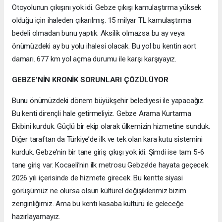
Otoyolunun çıkışını yok idi. Gebze çıkışı kamulaştırma yüksek
olduğu için ihaleden çıkarılmış. 15 milyar TL kamulaştırma
bedeli olmadan bunu yaptık. Aksilik olmazsa bu ay veya
önümüzdeki ay bu yolu ihalesi olacak. Bu yol bu kentin aort
damarı. 677 km yol açma durumu ile karşı karşıyayız.
GEBZE’NİN KRONİK SORUNLARI ÇÖZÜLÜYOR
Bunu önümüzdeki dönem büyükşehir belediyesi ile yapacağız.
Bu kenti dirençli hale getirmeliyiz. Gebze Arama Kurtarma
Ekibini kurduk. Güçlü bir ekip olarak ülkemizin hizmetine sunduk.
Diğer taraftan da Türkiye’de ilk ve tek olan kara kutu sistemini
kurduk. Gebze’nin bir tane giriş çıkışı yok idi. Şimdi ise tam 5-6
tane giriş var. Kocaeli’nin ilk metrosu Gebze’de hayata geçecek.
2026 yılı içerisinde de hizmete girecek. Bu kentte siyasi
görüşümüz ne olursa olsun kültürel değişiklerimiz bizim
zenginliğimiz. Ama bu kenti kasaba kültürü ile geleceğe
hazırlayamayız.