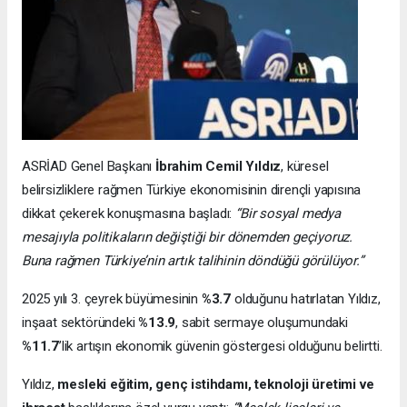
ASRİAD Genel Başkanı
İbrahim Cemil Yıldız
, küresel
belirsizliklere rağmen Türkiye ekonomisinin dirençli yapısına
dikkat çekerek konuşmasına başladı:
“Bir sosyal medya
mesajıyla politikaların değiştiği bir dönemden geçiyoruz.
Buna rağmen Türkiye’nin artık talihinin döndüğü görülüyor.”
2025 yılı 3. çeyrek büyümesinin
%3.7
olduğunu hatırlatan Yıldız,
inşaat sektöründeki
%13.9
, sabit sermaye oluşumundaki
%11.7
’lik artışın ekonomik güvenin göstergesi olduğunu belirtti.
Yıldız,
mesleki eğitim, genç istihdamı, teknoloji üretimi ve