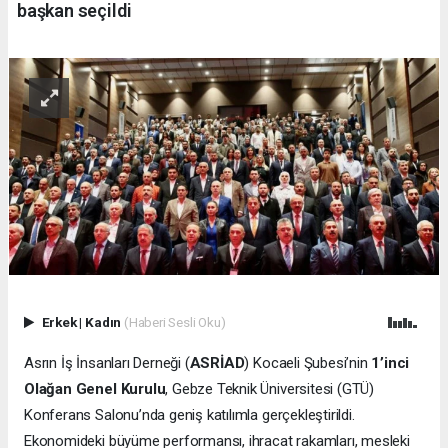
başkan seçildi
Erkek
|
Kadın
(Haberi Sesli Oku)
Asrın İş İnsanları Derneği (
ASRİAD
) Kocaeli Şubesi’nin
1’inci
Olağan Genel Kurulu
, Gebze Teknik Üniversitesi (GTÜ)
Konferans Salonu’nda geniş katılımla gerçekleştirildi.
Ekonomideki büyüme performansı, ihracat rakamları, mesleki