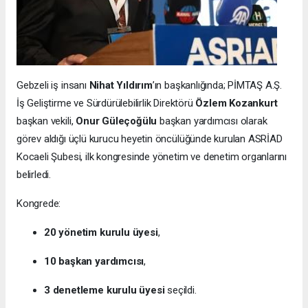
Gebzeli iş insanı
Nihat Yıldırım
’ın başkanlığında; PİMTAŞ A.Ş.
İş Geliştirme ve Sürdürülebilirlik Direktörü
Özlem Kozankurt
başkan vekili,
Onur Güleçoğülu
başkan yardımcısı olarak
görev aldığı üçlü kurucu heyetin öncülüğünde kurulan ASRİAD
Kocaeli Şubesi, ilk kongresinde yönetim ve denetim organlarını
belirledi.
Kongrede:
20 yönetim kurulu üyesi
,
10 başkan yardımcısı
,
3 denetleme kurulu üyesi
seçildi.