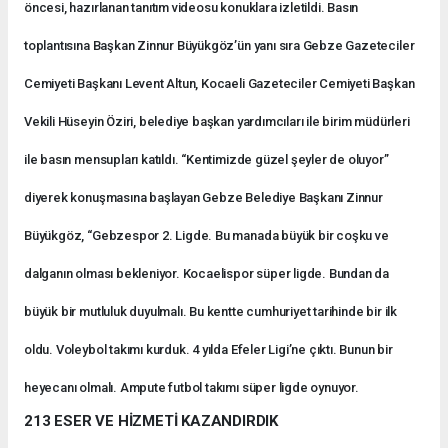
öncesi, hazırlanan tanıtım videosu konuklara izletildi. Basın
toplantısına Başkan Zinnur Büyükgöz’ün yanı sıra Gebze Gazeteciler
Cemiyeti Başkanı Levent Altun, Kocaeli Gazeteciler Cemiyeti Başkan
Vekili Hüseyin Öziri, belediye başkan yardımcıları ile birim müdürleri
ile basın mensupları katıldı. “Kentimizde güzel şeyler de oluyor”
diyerek konuşmasına başlayan Gebze Belediye Başkanı Zinnur
Büyükgöz, “Gebzespor 2. Ligde. Bu manada büyük bir coşku ve
dalganın olması bekleniyor. Kocaelispor süper ligde. Bundan da
büyük bir mutluluk duyulmalı. Bu kentte cumhuriyet tarihinde bir ilk
oldu. Voleybol takımı kurduk. 4 yılda Efeler Ligi’ne çıktı. Bunun bir
heyecanı olmalı. Ampute futbol takımı süper ligde oynuyor.
213 ESER VE HİZMETİ KAZANDIRDIK