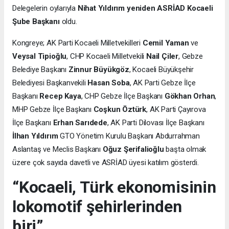
Delegelerin oylarıyla
Nihat Yıldırım yeniden ASRİAD Kocaeli
Şube Başkanı
oldu.
Kongreye; AK Parti Kocaeli Milletvekilleri
Cemil Yaman
ve
Veysal Tipioğlu
, CHP Kocaeli Milletvekili
Nail Çiler
, Gebze
Belediye Başkanı
Zinnur Büyükgöz
, Kocaeli Büyükşehir
Belediyesi Başkanvekili
Hasan Soba
, AK Parti Gebze İlçe
Başkanı
Recep Kaya
, CHP Gebze İlçe Başkanı
Gökhan Orhan
,
MHP Gebze İlçe Başkanı
Coşkun Öztürk
, AK Parti Çayırova
İlçe Başkanı
Erhan Sarıdede
, AK Parti Dilovası İlçe Başkanı
İlhan Yıldırım
GTO Yönetim Kurulu Başkanı Abdurrahman
Aslantaş ve Meclis Başkanı
Oğuz Şerifalioğlu
başta olmak
üzere çok sayıda davetli ve ASRİAD üyesi katılım gösterdi.
“Kocaeli, Türk ekonomisinin
lokomotif şehirlerinden
biri”