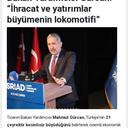
“İhracat ve yatırımlar
büyümenin lokomotifi”
Ticaret Bakan Yardımcısı
Mahmut Gürcan
, Türkiye’nin
21
çeyrektir kesintisiz büyüdüğünü
belirterek önemli ekonomik