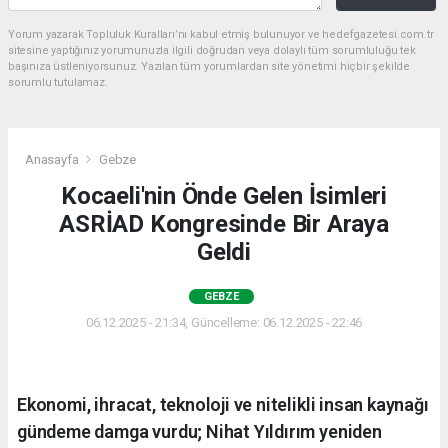
Yorum yazarak Topluluk Kuralları’nı kabul etmiş bulunuyor ve hedefgazetesi.com.tr
sitesine yaptığınız yorumunuzla ilgili doğrudan veya dolaylı tüm sorumluluğu tek
başınıza üstleniyorsunuz. Yazılan tüm yorumlardan site yönetimi hiçbir şekilde
sorumlu tutulamaz.
Anasayfa
Gebze
Kocaeli'nin Önde Gelen İsimleri
ASRİAD Kongresinde Bir Araya
Geldi
GEBZE
06.12.2025 - 21:34, Güncelleme: 06.12.2025 - 22:46
Ekonomi, ihracat, teknoloji ve nitelikli insan kaynağı
gündeme damga vurdu; Nihat Yıldırım yeniden