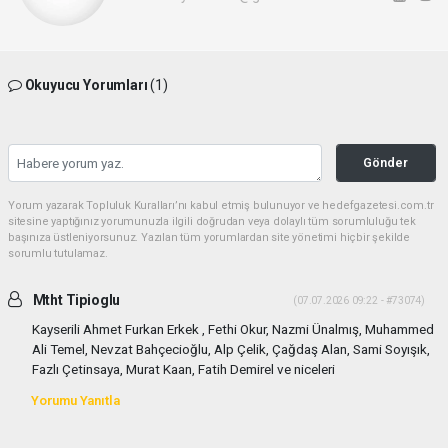
Okuyucu Yorumları
(1)
Gönder
Yorum yazarak Topluluk Kuralları’nı kabul etmiş bulunuyor ve hedefgazetesi.com.tr
sitesine yaptığınız yorumunuzla ilgili doğrudan veya dolaylı tüm sorumluluğu tek
başınıza üstleniyorsunuz. Yazılan tüm yorumlardan site yönetimi hiçbir şekilde
sorumlu tutulamaz.
Mtht Tipioglu
(07.07.2026 09:22 - #73074)
Kayserili Ahmet Furkan Erkek , Fethi Okur, Nazmi Ünalmış, Muhammed
Ali Temel, Nevzat Bahçecioğlu, Alp Çelik, Çağdaş Alan, Sami Soyışık,
Fazlı Çetinsaya, Murat Kaan, Fatih Demirel ve niceleri
Yorumu Yanıtla