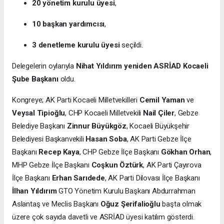
20 yönetim kurulu üyesi
,
10 başkan yardımcısı
,
3 denetleme kurulu üyesi
seçildi.
Delegelerin oylarıyla
Nihat Yıldırım yeniden ASRİAD Kocaeli
Şube Başkanı
oldu.
Kongreye; AK Parti Kocaeli Milletvekilleri
Cemil Yaman
ve
Veysal Tipioğlu
, CHP Kocaeli Milletvekili
Nail Çiler
, Gebze
Belediye Başkanı
Zinnur Büyükgöz
, Kocaeli Büyükşehir
Belediyesi Başkanvekili
Hasan Soba
, AK Parti Gebze İlçe
Başkanı
Recep Kaya
, CHP Gebze İlçe Başkanı
Gökhan Orhan
,
MHP Gebze İlçe Başkanı
Coşkun Öztürk
, AK Parti Çayırova
İlçe Başkanı
Erhan Sarıdede
, AK Parti Dilovası İlçe Başkanı
İlhan Yıldırım
GTO Yönetim Kurulu Başkanı Abdurrahman
Aslantaş ve Meclis Başkanı
Oğuz Şerifalioğlu
başta olmak
üzere çok sayıda davetli ve ASRİAD üyesi katılım gösterdi.