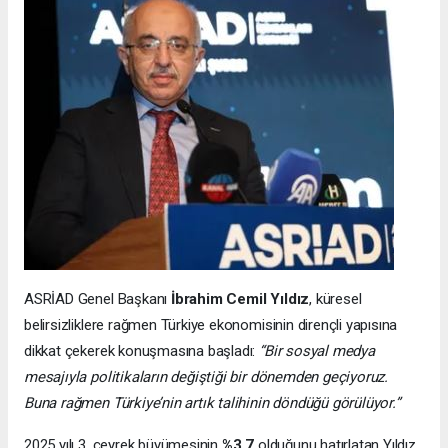
ASRİAD Genel Başkanı
İbrahim Cemil Yıldız
, küresel
belirsizliklere rağmen Türkiye ekonomisinin dirençli yapısına
dikkat çekerek konuşmasına başladı:
“Bir sosyal medya
mesajıyla politikaların değiştiği bir dönemden geçiyoruz.
Buna rağmen Türkiye’nin artık talihinin döndüğü görülüyor.”
2025 yılı 3. çeyrek büyümesinin
%3.7
olduğunu hatırlatan Yıldız,