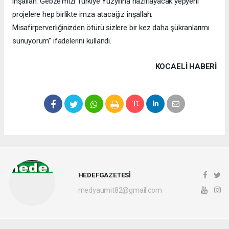
inşallah. Gebze’mizi Türkiye Yüzyılına hazırlayacak yepyeni
projelere hep birlikte imza atacağız inşallah.
Misafirperverliğinizden ötürü sizlere bir kez daha şükranlarımı
sunuyorum” ifadelerini kullandı.
KOCAELI HABERİ
HEDEFGAZETESİ
medyaumit82@gmail.com