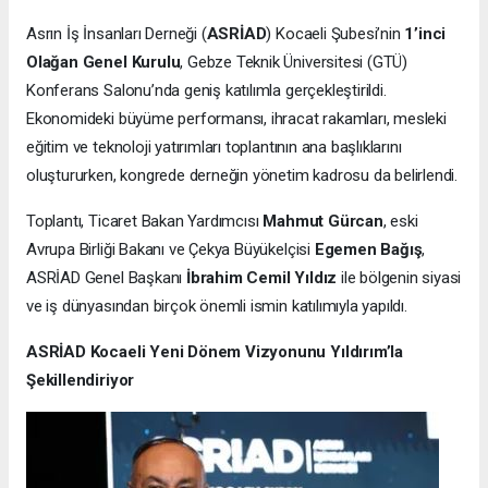
Asrın İş İnsanları Derneği (
ASRİAD
) Kocaeli Şubesi’nin
1’inci
Olağan Genel Kurulu
, Gebze Teknik Üniversitesi (GTÜ)
Konferans Salonu’nda geniş katılımla gerçekleştirildi.
Ekonomideki büyüme performansı, ihracat rakamları, mesleki
eğitim ve teknoloji yatırımları toplantının ana başlıklarını
oluştururken, kongrede derneğin yönetim kadrosu da belirlendi.
Toplantı, Ticaret Bakan Yardımcısı
Mahmut Gürcan
, eski
Avrupa Birliği Bakanı ve Çekya Büyükelçisi
Egemen Bağış
,
ASRİAD Genel Başkanı
İbrahim Cemil Yıldız
ile bölgenin siyasi
ve iş dünyasından birçok önemli ismin katılımıyla yapıldı.
ASRİAD Kocaeli Yeni Dönem Vizyonunu Yıldırım’la
Şekillendiriyor