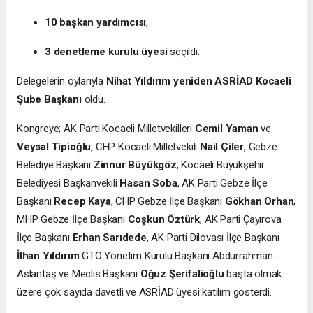
10 başkan yardımcısı
,
3 denetleme kurulu üyesi
seçildi.
Delegelerin oylarıyla
Nihat Yıldırım yeniden ASRİAD Kocaeli
Şube Başkanı
oldu.
Kongreye; AK Parti Kocaeli Milletvekilleri
Cemil Yaman
ve
Veysal Tipioğlu
, CHP Kocaeli Milletvekili
Nail Çiler
, Gebze
Belediye Başkanı
Zinnur Büyükgöz
, Kocaeli Büyükşehir
Belediyesi Başkanvekili
Hasan Soba
, AK Parti Gebze İlçe
Başkanı
Recep Kaya
, CHP Gebze İlçe Başkanı
Gökhan Orhan
,
MHP Gebze İlçe Başkanı
Coşkun Öztürk
, AK Parti Çayırova
İlçe Başkanı
Erhan Sarıdede
, AK Parti Dilovası İlçe Başkanı
İlhan Yıldırım
GTO Yönetim Kurulu Başkanı Abdurrahman
Aslantaş ve Meclis Başkanı
Oğuz Şerifalioğlu
başta olmak
üzere çok sayıda davetli ve ASRİAD üyesi katılım gösterdi.