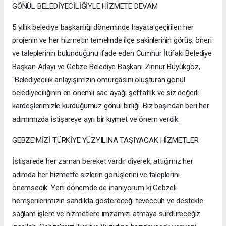
GÖNÜL BELEDİYECİLİĞİYLE HİZMETE DEVAM
5 yıllık belediye başkanlığı döneminde hayata geçirilen her
projenin ve her hizmetin temelinde ilçe sakinlerinin görüş, öneri
ve taleplerinin bulunduğunu ifade eden Cumhur İttifakı Belediye
Başkan Adayı ve Gebze Belediye Başkanı Zinnur Büyükgöz,
“Belediyecilik anlayışımızın omurgasını oluşturan gönül
belediyeciliğinin en önemli sac ayağı şeffaflık ve siz değerli
kardeşlerimizle kurduğumuz gönül birliği. Biz başından beri her
adımımızda istişareye ayrı bir kıymet ve önem verdik.
GEBZE’MİZİ TÜRKİYE YÜZYILINA TAŞIYACAK HİZMETLER
İstişarede her zaman bereket vardır diyerek, attığımız her
adımda her hizmette sizlerin görüşlerini ve taleplerini
önemsedik. Yeni dönemde de inanıyorum ki Gebzeli
hemşerilerimizin sandıkta göstereceği teveccüh ve destekle
sağlam işlere ve hizmetlere imzamızı atmaya sürdüreceğiz