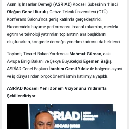
Asrın İş İnsanları Derneği (
ASRİAD
) Kocaeli Şubesi’nin
1’inci
Olağan Genel Kurulu
, Gebze Teknik Üniversitesi (GTÜ)
Konferans Salonu’nda geniş katılımla gerçekleştirildi.
Ekonomideki büyüme performansı, ihracat rakamları, mesleki
eğitim ve teknoloji yatırımları toplantının ana başlıklarını
oluştururken, kongrede derneğin yönetim kadrosu da belirlendi.
Toplantı, Ticaret Bakan Yardımcısı
Mahmut Gürcan
, eski
Avrupa Birliği Bakanı ve Çekya Büyükelçisi
Egemen Bağış
,
ASRİAD Genel Başkanı
İbrahim Cemil Yıldız
ile bölgenin siyasi
ve iş dünyasından birçok önemli ismin katılımıyla yapıldı.
ASRİAD Kocaeli Yeni Dönem Vizyonunu Yıldırım’la
Şekillendiriyor