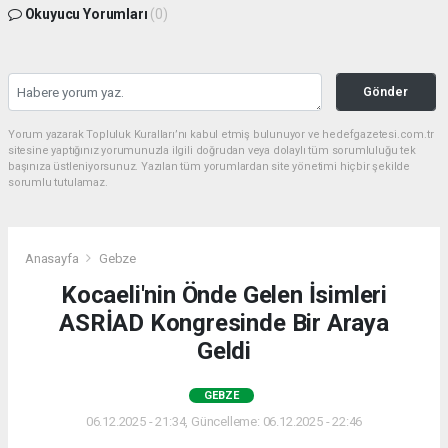
Okuyucu Yorumları
(0)
Gönder
Yorum yazarak Topluluk Kuralları’nı kabul etmiş bulunuyor ve hedefgazetesi.com.tr
sitesine yaptığınız yorumunuzla ilgili doğrudan veya dolaylı tüm sorumluluğu tek
başınıza üstleniyorsunuz. Yazılan tüm yorumlardan site yönetimi hiçbir şekilde
sorumlu tutulamaz.
Anasayfa
Gebze
Kocaeli'nin Önde Gelen İsimleri
ASRİAD Kongresinde Bir Araya
Geldi
GEBZE
06.12.2025 - 21:34, Güncelleme: 06.12.2025 - 22:46