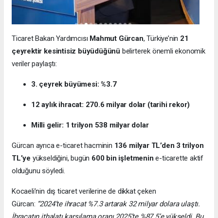
Ticaret Bakan Yardımcısı
Mahmut Gürcan
, Türkiye’nin
21
çeyrektir kesintisiz büyüdüğünü
belirterek önemli ekonomik
veriler paylaştı:
3. çeyrek büyümesi: %3.7
12 aylık ihracat: 270.6 milyar dolar (tarihi rekor)
Milli gelir: 1 trilyon 538 milyar dolar
Gürcan ayrıca e-ticaret hacminin
136 milyar TL’den 3 trilyon
TL’ye
yükseldiğini, bugün
600 bin işletmenin
e-ticarette aktif
olduğunu söyledi.
Kocaeli’nin dış ticaret verilerine de dikkat çeken
Gürcan:
“2024’te ihracat %7.3 artarak 32 milyar dolara ulaştı.
İhracatın ithalatı karşılama oranı 2025’te %87.5’e yükseldi. Bu