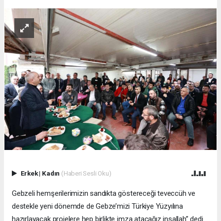
Erkek
|
Kadın
(Haberi Sesli Oku)
Gebzeli hemşerilerimizin sandıkta göstereceği teveccüh ve
destekle yeni dönemde de Gebze’mizi Türkiye Yüzyılına
hazırlayacak projelere hep birlikte imza atacağız inşallah” dedi