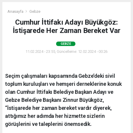
Anasayfa
Gebze
Cumhur İttifakı Adayı Büyükgöz:
İstişarede Her Zaman Bereket Var
GEBZE
11.02.2024 - 23:55, Güncelleme: 12.02.2024 - 00:26
Seçim çalışmaları kapsamında Gebze’deki sivil
toplum kuruluşları ve hemşeri derneklerine konuk
olan Cumhur İttifakı Belediye Başkan Adayı ve
Gebze Belediye Başkanı Zinnur Büyükgöz,
“İstişarede her zaman bereket vardır diyerek,
attığımız her adımda her hizmette sizlerin
görüşlerini ve taleplerini önemsedik.