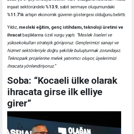
inşaat sektöründeki
%13.9
, sabit sermaye oluşumundaki
%11.7
’lik artışın ekonomik güvenin göstergesi olduğunu belirtti.
Yıldız,
mesleki eğitim, genç istihdamı, teknoloji üretimi ve
ihracat
başlıklarına özel vurgu yaptı:
“Meslek liseleri ve
yüksekokulları stratejik görüyoruz. Gençlerimizi sanayi ve
hizmet sektörleriyle doğru şekilde buluşturmak zorundayız.
Teknopark projelerine melek yatırımcı oluyor, üyelerimizi
ihracata yönlendiriyoruz.”
Soba: “Kocaeli ülke olarak
ihracata girse ilk elliye
girer”