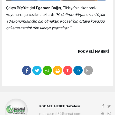
Çekya Büyükelçisi
Egemen Bağış
, Türkiye’nin ekonomik
vizyonunu şu sözlerle aktardı:
“Hedefimiz dünyanın en büyük
10 ekonomisinden biri olmaktır. Kocaeli’nin ortaya koyduğu
çalışma azmini tüm ülkeye yaymalıyız.”
KOCAELI HABERİ
KOCAELİ HEDEF Gazetesi
medyaumit82@gmail.com