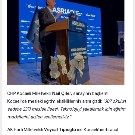
CHP Kocaeli Milletvekili
Nail Çiler
, sanayinin başkenti
Kocaeli’de mesleki eğitim eksikliklerinin altını çizdi:
“307 okulun
sadece 23’ü meslek lisesi. Teknolojiyi yakalamak için eğitim
modellerini acilen yenilemeliyiz.”
AK Parti Milletvekili
Veysal Tipioğlu
ise Kocaeli’nin ihracat