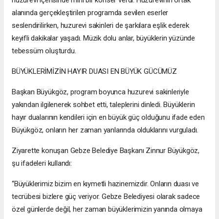
huzurevi içerisinde mini bir konser verdi. Huzurevinin ortak
alanında gerçekleştirilen programda sevilen eserler
seslendirilirken, huzurevi sakinleri de şarkılara eşlik ederek
keyifli dakikalar yaşadı. Müzik dolu anlar, büyüklerin yüzünde
tebessüm oluşturdu.
BÜYÜKLERİMİZİN HAYIR DUASI EN BÜYÜK GÜCÜMÜZ
Başkan Büyükgöz, program boyunca huzurevi sakinleriyle
yakından ilgilenerek sohbet etti, taleplerini dinledi. Büyüklerin
hayır dualarının kendileri için en büyük güç olduğunu ifade eden
Büyükgöz, onların her zaman yanlarında olduklarını vurguladı.
Ziyarette konuşan Gebze Belediye Başkanı Zinnur Büyükgöz,
şu ifadeleri kullandı:
“Büyüklerimiz bizim en kıymetli hazinemizdir. Onların duası ve
tecrübesi bizlere güç veriyor. Gebze Belediyesi olarak sadece
özel günlerde değil, her zaman büyüklerimizin yanında olmaya