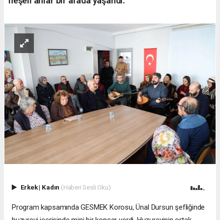
neşeli anlar bir arada yaşandı.
Erkek
|
Kadın
(Haberi Sesli Oku)
Program kapsamında GESMEK Korosu, Ünal Dursun şefliğinde