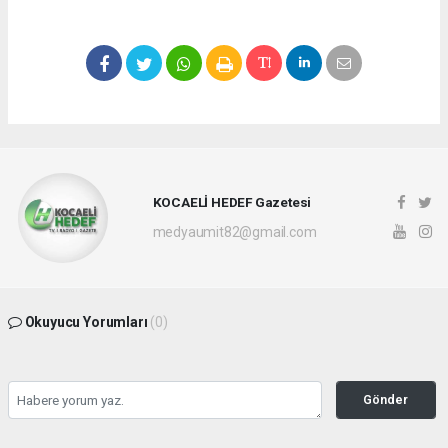
KOCAELİ HEDEF Gazetesi
medyaumit82@gmail.com
Okuyucu Yorumları
(0)
Gönder
Yorum yazarak Topluluk Kuralları’nı kabul etmiş bulunuyor ve hedefgazetesi.com.tr