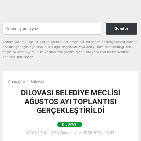
Gönder
Yorum yazarak Topluluk Kuralları’nı kabul etmiş bulunuyor ve hedefgazetesi.com.tr
sitesine yaptığınız yorumunuzla ilgili doğrudan veya dolaylı tüm sorumluluğu tek
başınıza üstleniyorsunuz. Yazılan tüm yorumlardan site yönetimi hiçbir şekilde
sorumlu tutulamaz.
Anasayfa
Dilovası
DİLOVASI BELEDİYE MECLİSİ
AĞUSTOS AYI TOPLANTISI
GERÇEKLEŞTİRİLDİ
DILOVASI
05.08.2026 - 11:28, Güncelleme: 05.08.2026 - 13:59