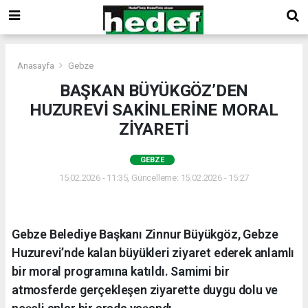
Anasayfa
Gebze
BAŞKAN BÜYÜKGÖZ’DEN
HUZUREVİ SAKİNLERİNE MORAL
ZİYARETİ
GEBZE
15.02.2026 - 11:35, Güncelleme: 15.02.2026 - 15:27
Gebze Belediye Başkanı Zinnur Büyükgöz, Gebze
Huzurevi’nde kalan büyükleri ziyaret ederek anlamlı
bir moral programına katıldı. Samimi bir
atmosferde gerçekleşen ziyarette duygu dolu ve