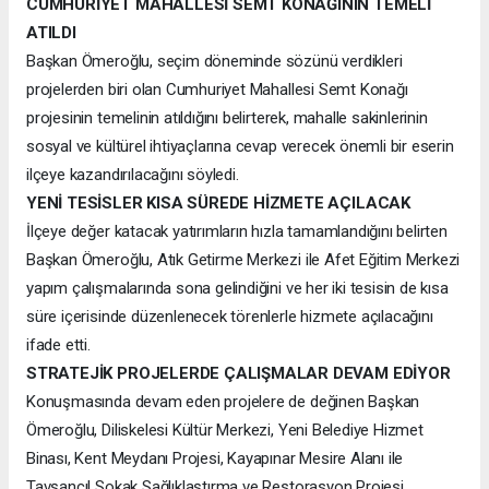
CUMHURİYET MAHALLESİ SEMT KONAĞININ TEMELİ
ATILDI
Başkan Ömeroğlu, seçim döneminde sözünü verdikleri
projelerden biri olan Cumhuriyet Mahallesi Semt Konağı
projesinin temelinin atıldığını belirterek, mahalle sakinlerinin
sosyal ve kültürel ihtiyaçlarına cevap verecek önemli bir eserin
ilçeye kazandırılacağını söyledi.
YENİ TESİSLER KISA SÜREDE HİZMETE AÇILACAK
İlçeye değer katacak yatırımların hızla tamamlandığını belirten
Başkan Ömeroğlu, Atık Getirme Merkezi ile Afet Eğitim Merkezi
yapım çalışmalarında sona gelindiğini ve her iki tesisin de kısa
süre içerisinde düzenlenecek törenlerle hizmete açılacağını
ifade etti.
STRATEJİK PROJELERDE ÇALIŞMALAR DEVAM EDİYOR
Konuşmasında devam eden projelere de değinen Başkan
Ömeroğlu, Diliskelesi Kültür Merkezi, Yeni Belediye Hizmet
Binası, Kent Meydanı Projesi, Kayapınar Mesire Alanı ile
Tavşancıl Sokak Sağlıklaştırma ve Restorasyon Projesi