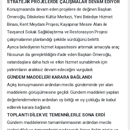
STRATEJİK PROJELERDE ÇALIŞMALAR DEVAM EDİYOR
Konuşmasında devam eden projelere de değinen Başkan
Ömeroğlu, Diliskelesi Kültür Merkezi, Yeni Belediye Hizmet
Binası, Kent Meydanı Projesi, Kayapınar Mesire Alanı ile
Tavşancıl Sokak Sağlıklaştırma ve Restorasyon Projesi
çalışmalarının planlandığı şekilde sürdüğünü belirtti.
Ayrıca belediyenin hizmet kapasitesini artırmak amacıyla araç
filosunun da genişletildiğini ifade eden Başkan Ömeroğlu,
vatandaşlara daha hızlı ve etkin hizmet sunabilmek için
yatırımların aralıksız devam edeceğini vurguladı.
GÜNDEM MADDELERİ KARARA BAĞLANDI
Açılış konuşmasının ardından meclis gündeminde yer alan
maddelerin görüşülmesine geçildi. Gündem maddeleri yapılan
değerlendirmelerin ardından oy birliği ve oy çokluğu ile kabul
edilerek karara bağlandı.
TOPLANTI DİLEK VE TEMENNİLERLE SONA ERDİ
Gündem maddelerinin tamamlanmasının ardından meclis
üyeleri dilek ve temennilerini paylaşarak ilçeye ilişkin görüş ve