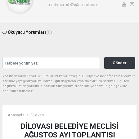
medyaumit82@gmail.com
Okuyucu Yorumları
(0)
Gönder
Yorum yazarak Topluluk Kuralları’nı kabul etmiş bulunuyor ve hedefgazetesi.com.tr
sitesine yaptığınız yorumunuzla ilgili doğrudan veya dolaylı tüm sorumluluğu tek
başınıza üstleniyorsunuz. Yazılan tüm yorumlardan site yönetimi hiçbir şekilde
sorumlu tutulamaz.
Anasayfa
Dilovası
DİLOVASI BELEDİYE MECLİSİ
AĞUSTOS AYI TOPLANTISI