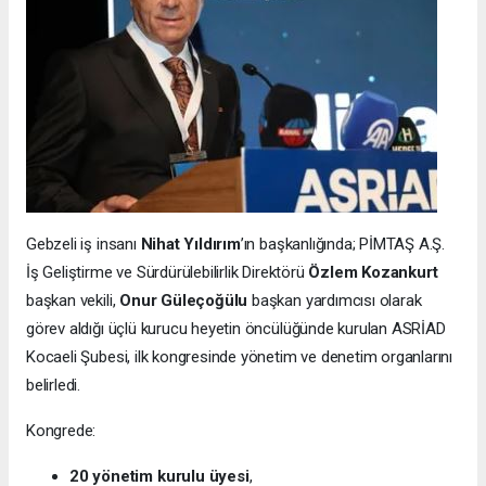
Gebzeli iş insanı
Nihat Yıldırım
’ın başkanlığında; PİMTAŞ A.Ş.
İş Geliştirme ve Sürdürülebilirlik Direktörü
Özlem Kozankurt
başkan vekili,
Onur Güleçoğülu
başkan yardımcısı olarak
görev aldığı üçlü kurucu heyetin öncülüğünde kurulan ASRİAD
Kocaeli Şubesi, ilk kongresinde yönetim ve denetim organlarını
belirledi.
Kongrede:
20 yönetim kurulu üyesi
,