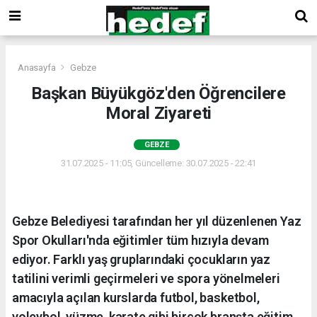
Anasayfa
Gebze
Başkan Büyükgöz'den Öğrencilere
Moral Ziyareti
GEBZE
31.07.2025 - 11:05, Güncelleme: 30.07.2025 - 22:41
Gebze Belediyesi tarafından her yıl düzenlenen Yaz
Spor Okulları'nda eğitimler tüm hızıyla devam
ediyor. Farklı yaş gruplarındaki çocukların yaz
tatilini verimli geçirmeleri ve spora yönelmeleri
amacıyla açılan kurslarda futbol, basketbol,
voleybol, yüzme, karate gibi birçok branşta eğitim