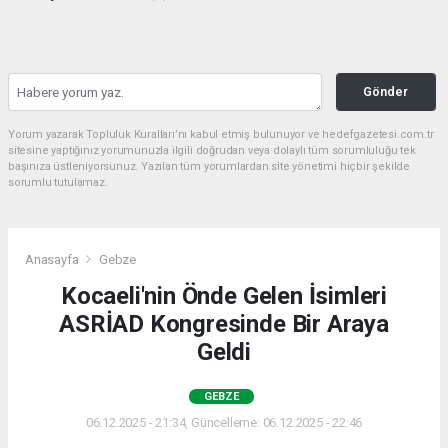
Gönder
Yorum yazarak Topluluk Kuralları’nı kabul etmiş bulunuyor ve hedefgazetesi.com.tr
sitesine yaptığınız yorumunuzla ilgili doğrudan veya dolaylı tüm sorumluluğu tek
başınıza üstleniyorsunuz. Yazılan tüm yorumlardan site yönetimi hiçbir şekilde
sorumlu tutulamaz.
Anasayfa
Gebze
Kocaeli'nin Önde Gelen İsimleri
ASRİAD Kongresinde Bir Araya
Geldi
GEBZE
06.12.2025 - 21:34, Güncelleme: 06.12.2025 - 22:46