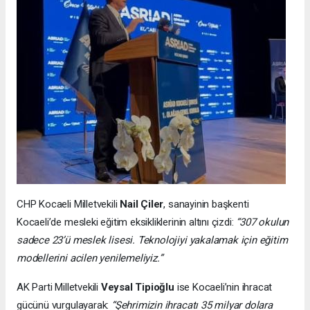
CHP Kocaeli Milletvekili
Nail Çiler
, sanayinin başkenti
Kocaeli’de mesleki eğitim eksikliklerinin altını çizdi:
“307 okulun
sadece 23’ü meslek lisesi. Teknolojiyi yakalamak için eğitim
modellerini acilen yenilemeliyiz.”
AK Parti Milletvekili
Veysal Tipioğlu
ise Kocaeli’nin ihracat
gücünü vurgulayarak:
“Şehrimizin ihracatı 35 milyar dolara