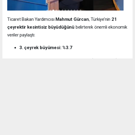
Ticaret Bakan Yardımcısı
Mahmut Gürcan
, Türkiye’nin
21
çeyrektir kesintisiz büyüdüğünü
belirterek önemli ekonomik
veriler paylaştı:
3. çeyrek büyümesi: %3.7
12 aylık ihracat: 270.6 milyar dolar (tarihi rekor)
Milli gelir: 1 trilyon 538 milyar dolar
Gürcan ayrıca e-ticaret hacminin
136 milyar TL’den 3 trilyon
TL’ye
yükseldiğini, bugün
600 bin işletmenin
e-ticarette aktif
olduğunu söyledi.
Kocaeli’nin dış ticaret verilerine de dikkat çeken
Gürcan:
“2024’te ihracat %7.3 artarak 32 milyar dolara ulaştı.
İhracatın ithalatı karşılama oranı 2025’te %87.5’e yükseldi. Bu