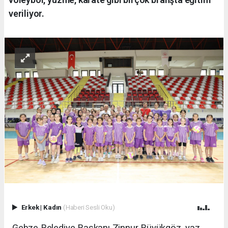
veriliyor.
Erkek
|
Kadın
(Haberi Sesli Oku)