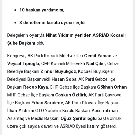
10 başkan yardımcısı
,
3 denetleme kurulu üyesi
seçildi.
Delegelerin oylarıyla
Nihat Yıldırım yeniden ASRİAD Kocaeli
Şube Başkanı
oldu.
Kongreye; AK Parti Kocaeli Milletvekilleri
Cemil Yaman
ve
Veysal Tipioğlu
, CHP Kocaeli Milletvekili
Nail Çiler
, Gebze
Belediye Başkanı
Zinnur Büyükgöz
, Kocaeli Büyükşehir
Belediyesi Başkanvekili
Hasan Soba
, AK Parti Gebze İlçe
Başkanı
Recep Kaya
, CHP Gebze İlçe Başkanı
Gökhan Orhan
,
MHP Gebze İlçe Başkanı
Coşkun Öztürk
, AK Parti Çayırova
İlçe Başkanı
Erhan Sarıdede
, AK Parti Dilovası İlçe Başkanı
İlhan Yıldırım
GTO Yönetim Kurulu Başkanı Abdurrahman
Aslantaş ve Meclis Başkanı
Oğuz Şerifalioğlu
başta olmak
üzere çok sayıda davetli ve ASRİAD üyesi katılım gösterdi.