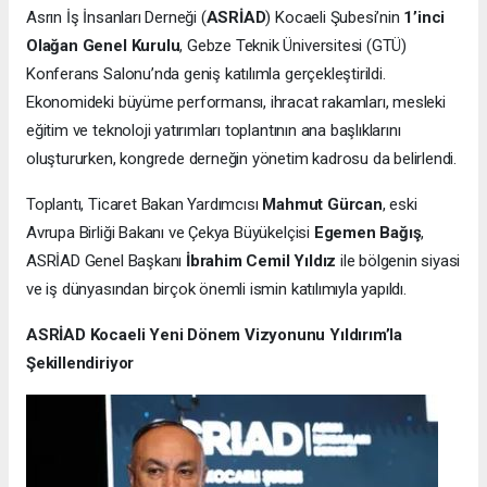
Asrın İş İnsanları Derneği (
ASRİAD
) Kocaeli Şubesi’nin
1’inci
Olağan Genel Kurulu
, Gebze Teknik Üniversitesi (GTÜ)
Konferans Salonu’nda geniş katılımla gerçekleştirildi.
Ekonomideki büyüme performansı, ihracat rakamları, mesleki
eğitim ve teknoloji yatırımları toplantının ana başlıklarını
oluştururken, kongrede derneğin yönetim kadrosu da belirlendi.
Toplantı, Ticaret Bakan Yardımcısı
Mahmut Gürcan
, eski
Avrupa Birliği Bakanı ve Çekya Büyükelçisi
Egemen Bağış
,
ASRİAD Genel Başkanı
İbrahim Cemil Yıldız
ile bölgenin siyasi
ve iş dünyasından birçok önemli ismin katılımıyla yapıldı.
ASRİAD Kocaeli Yeni Dönem Vizyonunu Yıldırım’la
Şekillendiriyor