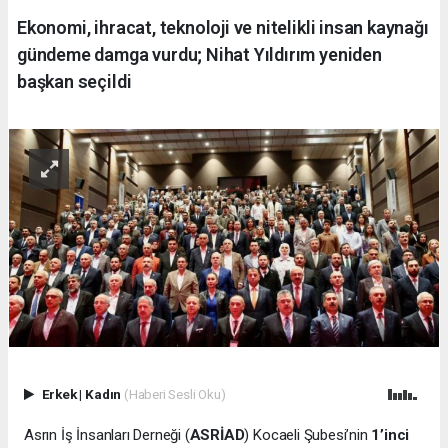
Ekonomi, ihracat, teknoloji ve nitelikli insan kaynağı
gündeme damga vurdu; Nihat Yıldırım yeniden
başkan seçildi
Erkek
|
Kadın
(Haberi Sesli Oku)
Asrın İş İnsanları Derneği (
ASRİAD
) Kocaeli Şubesi’nin
1’inci