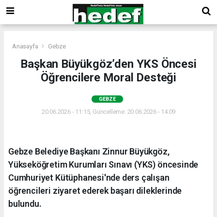
Anasayfa
Gebze
Başkan Büyükgöz’den YKS Öncesi
Öğrencilere Moral Desteği
GEBZE
20.06.2026 - 11:15, Güncelleme: 20.06.2026 - 14:09
Gebze Belediye Başkanı Zinnur Büyükgöz,
Yükseköğretim Kurumları Sınavı (YKS) öncesinde
Cumhuriyet Kütüphanesi'nde ders çalışan
öğrencileri ziyaret ederek başarı dileklerinde
bulundu.