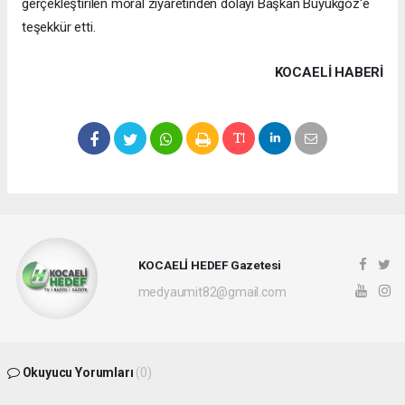
gerçekleştirilen moral ziyaretinden dolayı Başkan Büyükgöz'e
teşekkür etti.
KOCAELI HABERİ
KOCAELİ HEDEF Gazetesi
medyaumit82@gmail.com
Okuyucu Yorumları
(0)