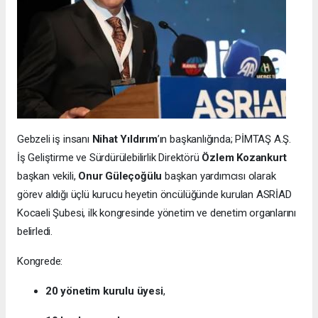
Gebzeli iş insanı
Nihat Yıldırım
’ın başkanlığında; PİMTAŞ A.Ş.
İş Geliştirme ve Sürdürülebilirlik Direktörü
Özlem Kozankurt
başkan vekili,
Onur Güleçoğülu
başkan yardımcısı olarak
görev aldığı üçlü kurucu heyetin öncülüğünde kurulan ASRİAD
Kocaeli Şubesi, ilk kongresinde yönetim ve denetim organlarını
belirledi.
Kongrede:
20 yönetim kurulu üyesi
,