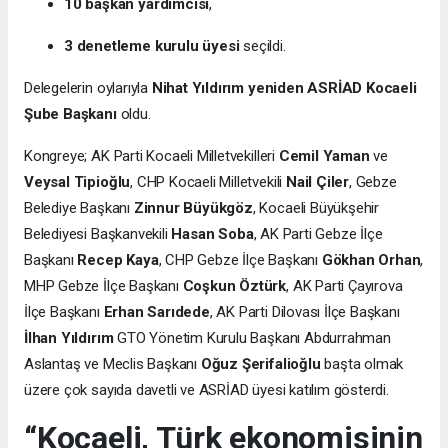
10 başkan yardımcısı
,
3 denetleme kurulu üyesi
seçildi.
Delegelerin oylarıyla
Nihat Yıldırım yeniden ASRİAD Kocaeli
Şube Başkanı
oldu.
Kongreye; AK Parti Kocaeli Milletvekilleri
Cemil Yaman
ve
Veysal Tipioğlu
, CHP Kocaeli Milletvekili
Nail Çiler
, Gebze
Belediye Başkanı
Zinnur Büyükgöz
, Kocaeli Büyükşehir
Belediyesi Başkanvekili
Hasan Soba
, AK Parti Gebze İlçe
Başkanı
Recep Kaya
, CHP Gebze İlçe Başkanı
Gökhan Orhan
,
MHP Gebze İlçe Başkanı
Coşkun Öztürk
, AK Parti Çayırova
İlçe Başkanı
Erhan Sarıdede
, AK Parti Dilovası İlçe Başkanı
İlhan Yıldırım
GTO Yönetim Kurulu Başkanı Abdurrahman
Aslantaş ve Meclis Başkanı
Oğuz Şerifalioğlu
başta olmak
üzere çok sayıda davetli ve ASRİAD üyesi katılım gösterdi.
“Kocaeli, Türk ekonomisinin