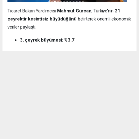
Ticaret Bakan Yardımcısı
Mahmut Gürcan
, Türkiye’nin
21
çeyrektir kesintisiz büyüdüğünü
belirterek önemli ekonomik
veriler paylaştı:
3. çeyrek büyümesi: %3.7
12 aylık ihracat: 270.6 milyar dolar (tarihi rekor)
Milli gelir: 1 trilyon 538 milyar dolar
Gürcan ayrıca e-ticaret hacminin
136 milyar TL’den 3 trilyon
TL’ye
yükseldiğini, bugün
600 bin işletmenin
e-ticarette aktif
olduğunu söyledi.
Kocaeli’nin dış ticaret verilerine de dikkat çeken
Gürcan:
“2024’te ihracat %7.3 artarak 32 milyar dolara ulaştı.
İhracatın ithalatı karşılama oranı 2025’te %87.5’e yükseldi. Bu
tablo Kocaeli’nin üretim gücünü net şekilde ortaya koyuyor.”