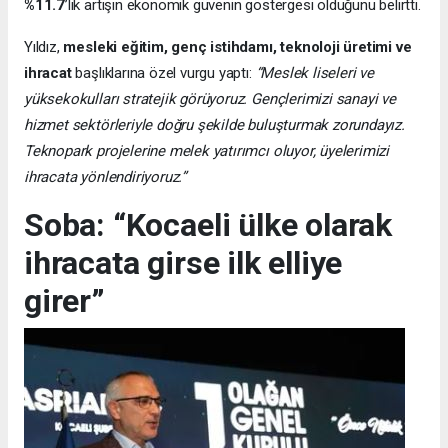
%11.7
’lik artışın ekonomik güvenin göstergesi olduğunu belirtti.
Yıldız,
mesleki eğitim, genç istihdamı, teknoloji üretimi ve
ihracat
başlıklarına özel vurgu yaptı:
“Meslek liseleri ve
yüksekokulları stratejik görüyoruz. Gençlerimizi sanayi ve
hizmet sektörleriyle doğru şekilde buluşturmak zorundayız.
Teknopark projelerine melek yatırımcı oluyor, üyelerimizi
ihracata yönlendiriyoruz.”
Soba: “Kocaeli ülke olarak
ihracata girse ilk elliye
girer”