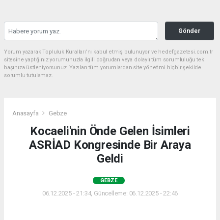
Gönder
Yorum yazarak Topluluk Kuralları’nı kabul etmiş bulunuyor ve hedefgazetesi.com.tr
sitesine yaptığınız yorumunuzla ilgili doğrudan veya dolaylı tüm sorumluluğu tek
başınıza üstleniyorsunuz. Yazılan tüm yorumlardan site yönetimi hiçbir şekilde
sorumlu tutulamaz.
Anasayfa
Gebze
Kocaeli'nin Önde Gelen İsimleri
ASRİAD Kongresinde Bir Araya
Geldi
GEBZE
06.12.2025 - 21:34, Güncelleme: 06.12.2025 - 22:46