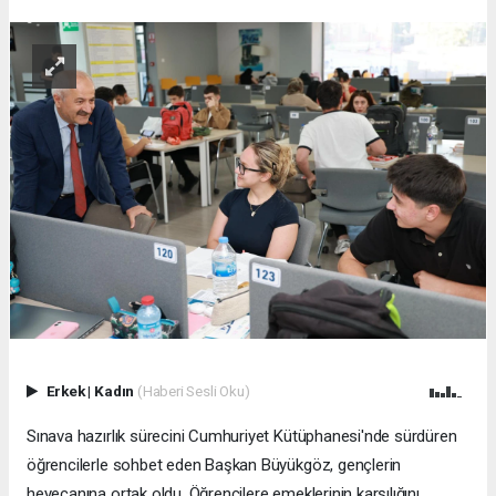
Erkek
|
Kadın
(Haberi Sesli Oku)
Sınava hazırlık sürecini Cumhuriyet Kütüphanesi'nde sürdüren
öğrencilerle sohbet eden Başkan Büyükgöz, gençlerin
heyecanına ortak oldu. Öğrencilere emeklerinin karşılığını