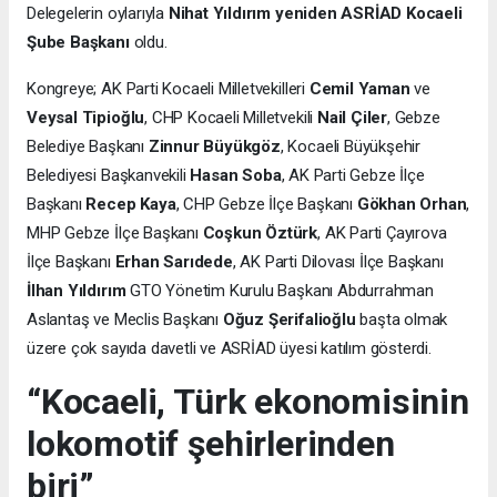
Delegelerin oylarıyla
Nihat Yıldırım yeniden ASRİAD Kocaeli
Şube Başkanı
oldu.
Kongreye; AK Parti Kocaeli Milletvekilleri
Cemil Yaman
ve
Veysal Tipioğlu
, CHP Kocaeli Milletvekili
Nail Çiler
, Gebze
Belediye Başkanı
Zinnur Büyükgöz
, Kocaeli Büyükşehir
Belediyesi Başkanvekili
Hasan Soba
, AK Parti Gebze İlçe
Başkanı
Recep Kaya
, CHP Gebze İlçe Başkanı
Gökhan Orhan
,
MHP Gebze İlçe Başkanı
Coşkun Öztürk
, AK Parti Çayırova
İlçe Başkanı
Erhan Sarıdede
, AK Parti Dilovası İlçe Başkanı
İlhan Yıldırım
GTO Yönetim Kurulu Başkanı Abdurrahman
Aslantaş ve Meclis Başkanı
Oğuz Şerifalioğlu
başta olmak
üzere çok sayıda davetli ve ASRİAD üyesi katılım gösterdi.
“Kocaeli, Türk ekonomisinin
lokomotif şehirlerinden
biri”