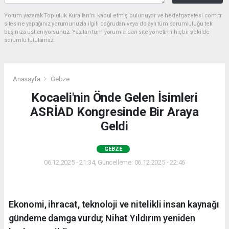
Yorum yazarak Topluluk Kuralları’nı kabul etmiş bulunuyor ve hedefgazetesi.com.tr
sitesine yaptığınız yorumunuzla ilgili doğrudan veya dolaylı tüm sorumluluğu tek
başınıza üstleniyorsunuz. Yazılan tüm yorumlardan site yönetimi hiçbir şekilde
sorumlu tutulamaz.
Anasayfa
Gebze
Kocaeli'nin Önde Gelen İsimleri
ASRİAD Kongresinde Bir Araya
Geldi
GEBZE
06.12.2025 - 21:34, Güncelleme: 06.12.2025 - 22:46
Ekonomi, ihracat, teknoloji ve nitelikli insan kaynağı
gündeme damga vurdu; Nihat Yıldırım yeniden