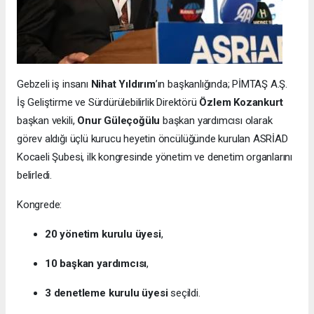
Gebzeli iş insanı
Nihat Yıldırım
’ın başkanlığında; PİMTAŞ A.Ş.
İş Geliştirme ve Sürdürülebilirlik Direktörü
Özlem Kozankurt
başkan vekili,
Onur Güleçoğülu
başkan yardımcısı olarak
görev aldığı üçlü kurucu heyetin öncülüğünde kurulan ASRİAD
Kocaeli Şubesi, ilk kongresinde yönetim ve denetim organlarını
belirledi.
Kongrede:
20 yönetim kurulu üyesi
,
10 başkan yardımcısı
,
3 denetleme kurulu üyesi
seçildi.