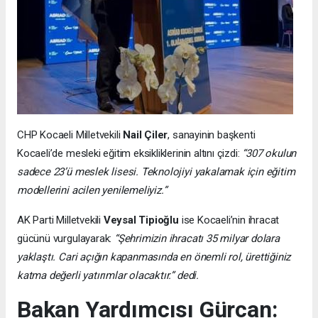
CHP Kocaeli Milletvekili
Nail Çiler
, sanayinin başkenti
Kocaeli’de mesleki eğitim eksikliklerinin altını çizdi:
“307 okulun
sadece 23’ü meslek lisesi. Teknolojiyi yakalamak için eğitim
modellerini acilen yenilemeliyiz.”
AK Parti Milletvekili
Veysal Tipioğlu
ise Kocaeli’nin ihracat
gücünü vurgulayarak:
“Şehrimizin ihracatı 35 milyar dolara
yaklaştı. Cari açığın kapanmasında en önemli rol, ürettiğiniz
katma değerli yatırımlar olacaktır.” dedi.
Bakan Yardımcısı Gürcan: