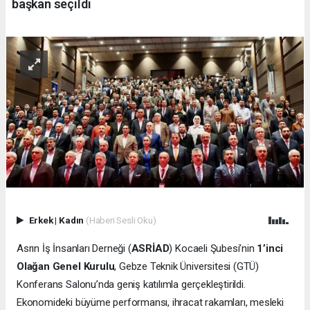
başkan seçildi
Erkek
|
Kadın
(Haberi Sesli Oku)
Asrın İş İnsanları Derneği (
ASRİAD
) Kocaeli Şubesi’nin
1’inci
Olağan Genel Kurulu
, Gebze Teknik Üniversitesi (GTÜ)
Konferans Salonu’nda geniş katılımla gerçekleştirildi.
Ekonomideki büyüme performansı, ihracat rakamları, mesleki