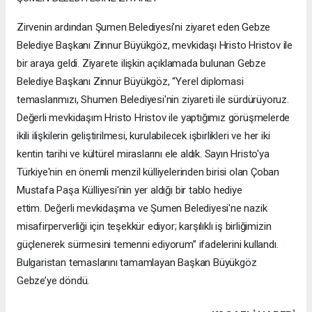
Zirvenin ardından Şumen Belediyesi’ni ziyaret eden Gebze
Belediye Başkanı Zinnur Büyükgöz, mevkidaşı Hristo Hristov ile
bir araya geldi. Ziyarete ilişkin açıklamada bulunan Gebze
Belediye Başkanı Zinnur Büyükgöz, “Yerel diplomasi
temaslarımızı, Shumen Belediyesi'nin ziyareti ile sürdürüyoruz.
Değerli mevkidaşım Hristo Hristov ile yaptığımız görüşmelerde
ikili ilişkilerin geliştirilmesi, kurulabilecek işbirlikleri ve her iki
kentin tarihi ve kültürel miraslarını ele aldık. Sayın Hristo'ya
Türkiye'nin en önemli menzil külliyelerinden birisi olan Çoban
Mustafa Paşa Külliyesi'nin yer aldığı bir tablo hediye
ettim. Değerli mevkidaşıma ve Şumen Belediyesi'ne nazik
misafirperverliği için teşekkür ediyor; karşılıklı iş birliğimizin
güçlenerek sürmesini temenni ediyorum” ifadelerini kullandı.
Bulgaristan temaslarını tamamlayan Başkan Büyükgöz
Gebze’ye döndü.