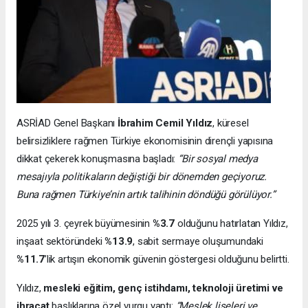
ASRİAD Genel Başkanı
İbrahim Cemil Yıldız
, küresel
belirsizliklere rağmen Türkiye ekonomisinin dirençli yapısına
dikkat çekerek konuşmasına başladı:
“Bir sosyal medya
mesajıyla politikaların değiştiği bir dönemden geçiyoruz.
Buna rağmen Türkiye’nin artık talihinin döndüğü görülüyor.”
2025 yılı 3. çeyrek büyümesinin
%3.7
olduğunu hatırlatan Yıldız,
inşaat sektöründeki
%13.9
, sabit sermaye oluşumundaki
%11.7
’lik artışın ekonomik güvenin göstergesi olduğunu belirtti.
Yıldız,
mesleki eğitim, genç istihdamı, teknoloji üretimi ve
ihracat
başlıklarına özel vurgu yaptı:
“Meslek liseleri ve