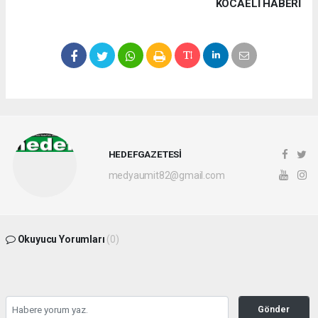
KOCAELI HABERİ
HEDEFGAZETESİ
medyaumit82@gmail.com
Okuyucu Yorumları
(0)
Gönder