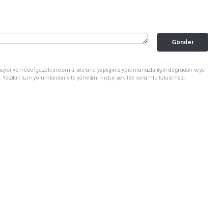
Gönder
uyor ve hedefgazetesi.com.tr sitesine yaptığınız yorumunuzla ilgili doğrudan veya
. Yazılan tüm yorumlardan site yönetimi hiçbir şekilde sorumlu tutulamaz.