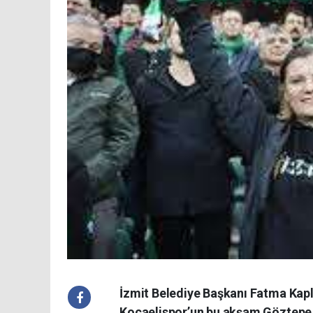
İzmit Belediye Başkanı Fatma Kapl
Kocaelispor’un bu akşam Göztepe 