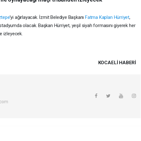
ztepe
’yi ağırlayacak. İzmit Belediye Başkanı
Fatma Kaplan Hürriyet
,
adyumda olacak. Başkan Hürriyet, yeşil siyah formasını giyerek her
te izleyecek.
KOCAELI HABERİ
.com