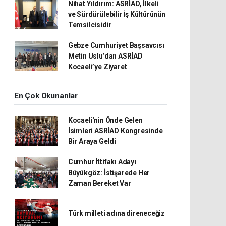
Nihat Yıldırım: ASRİAD, İlkeli
ve Sürdürülebilir İş Kültürünün
Temsilcisidir
Gebze Cumhuriyet Başsavcısı
Metin Uslu’dan ASRİAD
Kocaeli’ye Ziyaret
En Çok Okunanlar
Kocaeli'nin Önde Gelen
İsimleri ASRİAD Kongresinde
Bir Araya Geldi
Cumhur İttifakı Adayı
Büyükgöz: İstişarede Her
Zaman Bereket Var
Türk milleti adına direneceğiz