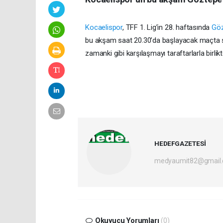
Kocaelispor
, TFF 1. Lig’in 28. haftasında
Gö
bu akşam saat 20.30’da başlayacak maçta st
zamanki gibi karşılaşmayı taraftarlarla birlik
HEDEFGAZETESİ
medyaumit82@gmail
Okuyucu Yorumları
(0)