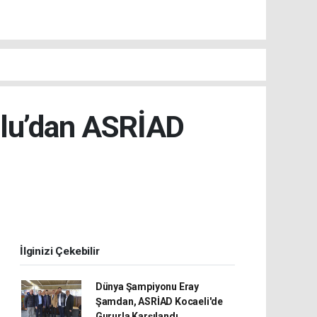
slu’dan ASRİAD
İlginizi Çekebilir
Dünya Şampiyonu Eray
Şamdan, ASRİAD Kocaeli'de
Gururla Karşılandı