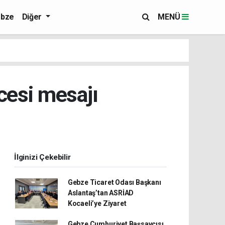
bze
Diğer
MENÜ
cesi mesajı
İlginizi Çekebilir
Gebze Ticaret Odası Başkanı
Aslantaş’tan ASRİAD
Kocaeli’ye Ziyaret
Gebze Cumhuriyet Başsavcısı