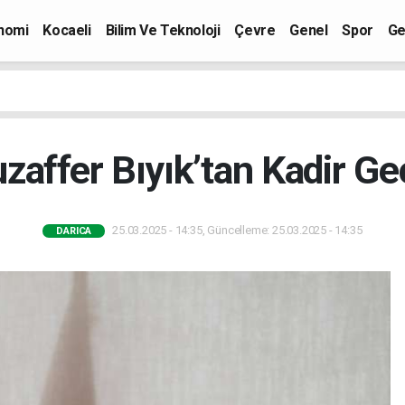
nomi
Kocaeli
Bilim Ve Teknoloji
Çevre
Genel
Spor
Ge
affer Bıyık’tan Kadir Ge
25.03.2025 - 14:35, Güncelleme: 25.03.2025 - 14:35
DARICA