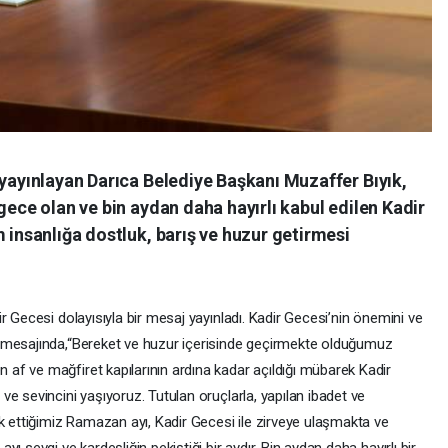
 yayınlayan Darıca Belediye Başkanı Muzaffer Bıyık,
gece olan ve bin aydan daha hayırlı kabul edilen Kadir
m insanlığa dostluk, barış ve huzur getirmesi
r Gecesi dolayısıyla bir mesaj yayınladı. Kadir Gecesi’nin önemini ve
 mesajında,“Bereket ve huzur içerisinde geçirmekte olduğumuz
f ve mağfiret kapılarının ardına kadar açıldığı mübarek Kadir
e sevincini yaşıyoruz. Tutulan oruçlarla, yapılan ibadet ve
k ettiğimiz Ramazan ayı, Kadir Gecesi ile zirveye ulaşmakta ve