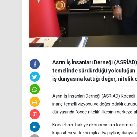
Asrın İş İnsanları Derneği (ASRİAD),
temelinde sürdürdüğü yolculuğun g
iş dünyasına kattığı değer, niteli
Asrın İş İnsanları Derneği (ASRİAD) Kocael
inanç temelli vizyonu ve değer odaklı duruşu
dünyasında “önce nitelik” ilkesini merkeze ala
Kocaeli’nin Türkiye ekonomisinin lokomotif ş
kapasitesi ve teknolojik altyapıyla iş dünyas