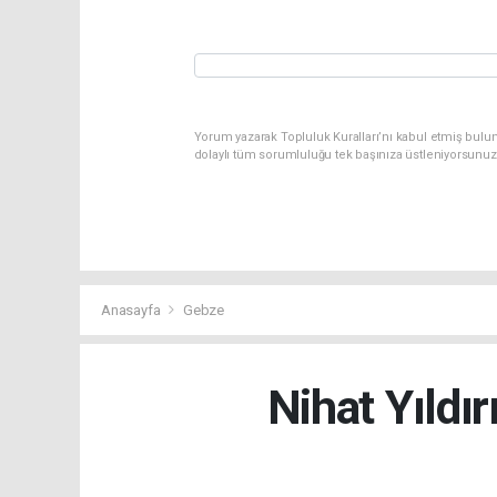
Yorum yazarak Topluluk Kuralları’nı kabul etmiş bulun
dolaylı tüm sorumluluğu tek başınıza üstleniyorsunuz
Anasayfa
Gebze
Nihat Yıldır