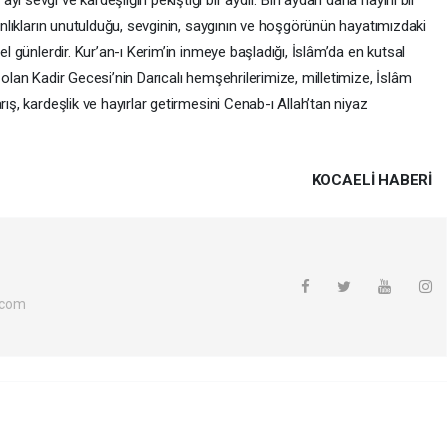
ı sevgi ve kardeşliğin pekiştiği bir aydır. Bin aydan daha hayırlı bir
gınlıkların unutulduğu, sevginin, saygının ve hoşgörünün hayatımızdaki
el günlerdir. Kur’an-ı Kerim’in inmeye başladığı, İslâm’da en kutsal
 olan Kadir Gecesi’nin Darıcalı hemşehrilerimize, milletimize, İslâm
rış, kardeşlik ve hayırlar getirmesini Cenab-ı Allah’tan niyaz
KOCAELI HABERİ
.com