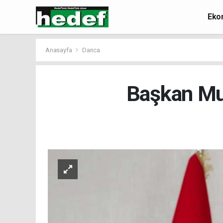
Eko
Anasayfa
Darıca
Başkan Muz