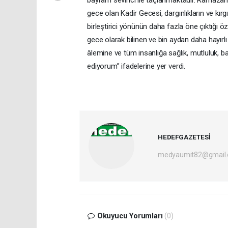
bayram sevinci ile taçlanmaktadır. Ramazan ay
gece olan Kadir Gecesi, dargınlıkların ve kır
birleştirici yönünün daha fazla öne çıktığı öz
gece olarak bilinen ve bin aydan daha hayırlı
âlemine ve tüm insanlığa sağlık, mutluluk, ba
ediyorum” ifadelerine yer verdi.
HEDEFGAZETESİ
medyaumit82@gmail
Okuyucu Yorumları
(0)