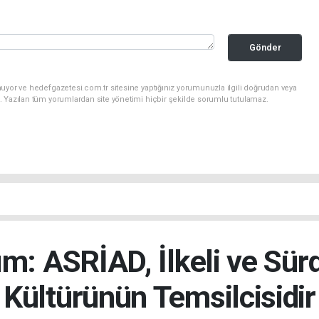
Gönder
uyor ve hedefgazetesi.com.tr sitesine yaptığınız yorumunuzla ilgili doğrudan veya
. Yazılan tüm yorumlardan site yönetimi hiçbir şekilde sorumlu tutulamaz.
ım: ASRİAD, İlkeli ve Sürd
Kültürünün Temsilcisidir