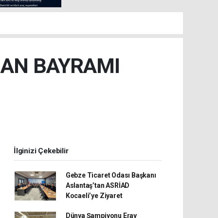
BAN BAYRAMI
İlginizi Çekebilir
Gebze Ticaret Odası Başkanı
Aslantaş’tan ASRİAD
Kocaeli’ye Ziyaret
Dünya Şampiyonu Eray