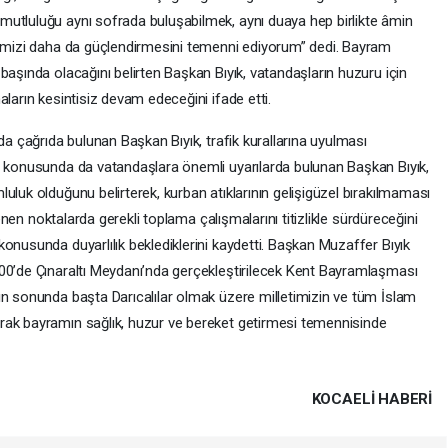
mutluluğu aynı sofrada buluşabilmek, aynı duaya hep birlikte âmin
ğimizi daha da güçlendirmesini temenni ediyorum” dedi. Bayram
başında olacağını belirten Başkan Bıyık, vatandaşların huzuru için
aların kesintisiz devam edeceğini ifade etti.
da çağrıda bulunan Başkan Bıyık, trafik kurallarına uyulması
ı konusunda da vatandaşlara önemli uyarılarda bulunan Başkan Bıyık,
uluk olduğunu belirterek, kurban atıklarının gelişigüzel bırakılmaması
lenen noktalarda gerekli toplama çalışmalarını titizlikle sürdüreceğini
onusunda duyarlılık beklediklerini kaydetti. Başkan Muzaffer Bıyık
00’de Çınaraltı Meydanı’nda gerçekleştirilecek Kent Bayramlaşması
ın sonunda başta Darıcalılar olmak üzere milletimizin ve tüm İslam
rak bayramın sağlık, huzur ve bereket getirmesi temennisinde
KOCAELI HABERİ