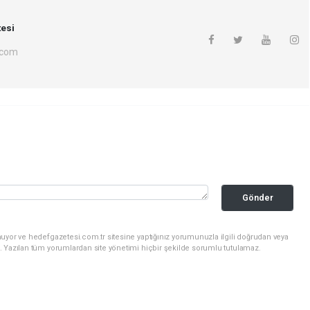
esi
.com
Gönder
uyor ve hedefgazetesi.com.tr sitesine yaptığınız yorumunuzla ilgili doğrudan veya
. Yazılan tüm yorumlardan site yönetimi hiçbir şekilde sorumlu tutulamaz.