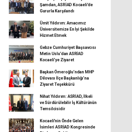
Şamdan, ASRİAD Kocaeli'de
Gururla Karşılandı
Ümit Yıldırım: Amacımız
Üniversitemize En İyi Şekilde
Hizmet Etmek
Gebze Cumhuriyet Başsavcısı
Metin Uslu’dan ASRİAD
Kocaeli’ye Ziyaret
Başkan Ömeroğlu’ndan MHP
Dilovası İlçe Başkanlığı’na
Ziyaret Teşekkürü
Nihat Yıldırım: ASRİAD, İlkeli
ve Sürdürülebilir İş Kültürünün
Temsilcisidir
Kocaeli'nin Önde Gelen
İsimleri ASRİAD Kongresinde