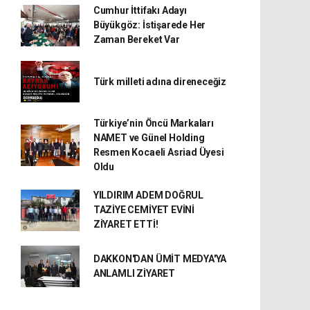
Cumhur İttifakı Adayı
Büyükgöz: İstişarede Her
Zaman Bereket Var
Türk milleti adına direneceğiz
Türkiye’nin Öncü Markaları
NAMET ve Günel Holding
Resmen Kocaeli Asriad Üyesi
Oldu
YILDIRIM ADEM DOĞRUL
TAZİYE CEMİYET EVİNİ
ZİYARET ETTİ!
DAKKON'DAN ÜMİT MEDYA'YA
ANLAMLI ZİYARET