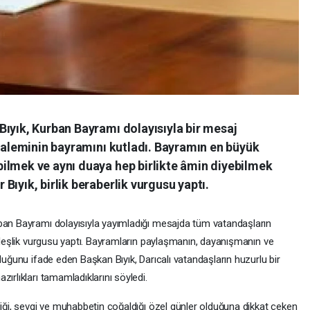
Bıyık, Kurban Bayramı dolayısıyla bir mesaj
m aleminin bayramını kutladı. Bayramın en büyük
ilmek ve aynı duaya hep birlikte âmin diyebilmek
Bıyık, birlik beraberlik vurgusu yaptı.
ban Bayramı dolayısıyla yayımladığı mesajda tüm vatandaşların
ardeşlik vurgusu yaptı. Bayramların paylaşmanın, dayanışmanın ve
duğunu ifade eden Başkan Bıyık, Darıcalı vatandaşların huzurlu bir
ırlıkları tamamladıklarını söyledi.
diği, sevgi ve muhabbetin çoğaldığı özel günler olduğuna dikkat çeken