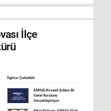
ası İlçe
kürü
İlginizi Çekebilir
ASRİAD Kocaeli Şubesi İlk
Genel Kurulunu
Gerçekleştiriyor
Nihat Yıldırım: ASRİAD, İlkeli