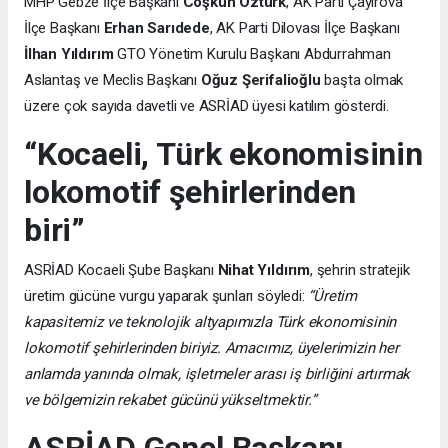
MHP Gebze İlçe Başkanı
Coşkun Öztürk
, AK Parti Çayırova
İlçe Başkanı
Erhan Sarıdede
, AK Parti Dilovası İlçe Başkanı
İlhan Yıldırım
GTO Yönetim Kurulu Başkanı Abdurrahman
Aslantaş ve Meclis Başkanı
Oğuz Şerifalioğlu
başta olmak
üzere çok sayıda davetli ve ASRİAD üyesi katılım gösterdi.
“Kocaeli, Türk ekonomisinin
lokomotif şehirlerinden
biri”
ASRİAD Kocaeli Şube Başkanı
Nihat Yıldırım
, şehrin stratejik
üretim gücüne vurgu yaparak şunları söyledi:
“Üretim
kapasitemiz ve teknolojik altyapımızla Türk ekonomisinin
lokomotif şehirlerinden biriyiz. Amacımız, üyelerimizin her
anlamda yanında olmak, işletmeler arası iş birliğini artırmak
ve bölgemizin rekabet gücünü yükseltmektir.”
ASRİAD Genel Başkanı