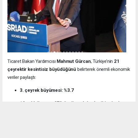
Ticaret Bakan Yardımcısı
Mahmut Gürcan
, Türkiye’nin
21
çeyrektir kesintisiz büyüdüğünü
belirterek önemli ekonomik
veriler paylaştı:
3. çeyrek büyümesi: %3.7
12 aylık ihracat: 270.6 milyar dolar (tarihi rekor)
Milli gelir: 1 trilyon 538 milyar dolar
Gürcan ayrıca e-ticaret hacminin
136 milyar TL’den 3 trilyon
TL’ye
yükseldiğini, bugün
600 bin işletmenin
e-ticarette aktif