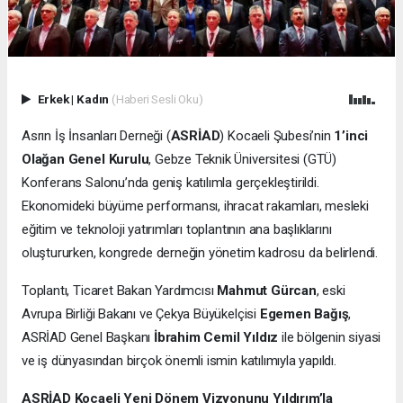
Erkek
|
Kadın
(Haberi Sesli Oku)
Asrın İş İnsanları Derneği (
ASRİAD
) Kocaeli Şubesi’nin
1’inci
Olağan Genel Kurulu
, Gebze Teknik Üniversitesi (GTÜ)
Konferans Salonu’nda geniş katılımla gerçekleştirildi.
Ekonomideki büyüme performansı, ihracat rakamları, mesleki
eğitim ve teknoloji yatırımları toplantının ana başlıklarını
oluştururken, kongrede derneğin yönetim kadrosu da belirlendi.
Toplantı, Ticaret Bakan Yardımcısı
Mahmut Gürcan
, eski
Avrupa Birliği Bakanı ve Çekya Büyükelçisi
Egemen Bağış
,
ASRİAD Genel Başkanı
İbrahim Cemil Yıldız
ile bölgenin siyasi
ve iş dünyasından birçok önemli ismin katılımıyla yapıldı.
ASRİAD Kocaeli Yeni Dönem Vizyonunu Yıldırım’la