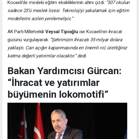
Kocaeli’de mesleki eğitim eksikliklerinin altını çizdi:
“307 okulun
sadece 23’ü meslek lisesi. Teknolojiyi yakalamak için eğitim
modellerini acilen yenilemeliyiz.”
AK Parti Milletvekili
Veysal Tipioğlu
ise Kocaeli’nin ihracat
gücünü vurgulayarak:
“Şehrimizin ihracatı 35 milyar dolara
yaklaştı. Cari açığın kapanmasında en önemli rol, ürettiğiniz
katma değerli yatırımlar olacaktır.” dedi.
Bakan Yardımcısı Gürcan:
“İhracat ve yatırımlar
büyümenin lokomotifi”