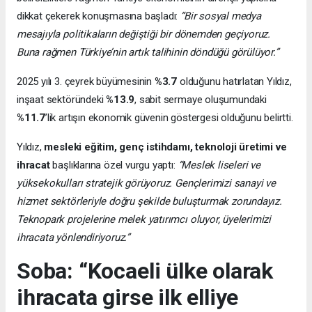
dikkat çekerek konuşmasına başladı:
“Bir sosyal medya
mesajıyla politikaların değiştiği bir dönemden geçiyoruz.
Buna rağmen Türkiye’nin artık talihinin döndüğü görülüyor.”
2025 yılı 3. çeyrek büyümesinin
%3.7
olduğunu hatırlatan Yıldız,
inşaat sektöründeki
%13.9
, sabit sermaye oluşumundaki
%11.7
’lik artışın ekonomik güvenin göstergesi olduğunu belirtti.
Yıldız,
mesleki eğitim, genç istihdamı, teknoloji üretimi ve
ihracat
başlıklarına özel vurgu yaptı:
“Meslek liseleri ve
yüksekokulları stratejik görüyoruz. Gençlerimizi sanayi ve
hizmet sektörleriyle doğru şekilde buluşturmak zorundayız.
Teknopark projelerine melek yatırımcı oluyor, üyelerimizi
ihracata yönlendiriyoruz.”
Soba: “Kocaeli ülke olarak
ihracata girse ilk elliye