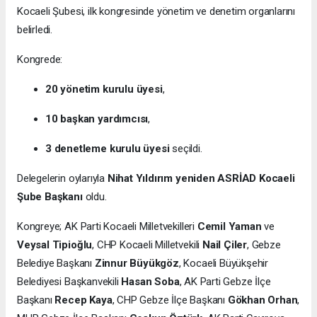
Kocaeli Şubesi, ilk kongresinde yönetim ve denetim organlarını
belirledi.
Kongrede:
20 yönetim kurulu üyesi
,
10 başkan yardımcısı
,
3 denetleme kurulu üyesi
seçildi.
Delegelerin oylarıyla
Nihat Yıldırım yeniden ASRİAD Kocaeli
Şube Başkanı
oldu.
Kongreye; AK Parti Kocaeli Milletvekilleri
Cemil Yaman
ve
Veysal Tipioğlu
, CHP Kocaeli Milletvekili
Nail Çiler
, Gebze
Belediye Başkanı
Zinnur Büyükgöz
, Kocaeli Büyükşehir
Belediyesi Başkanvekili
Hasan Soba
, AK Parti Gebze İlçe
Başkanı
Recep Kaya
, CHP Gebze İlçe Başkanı
Gökhan Orhan
,