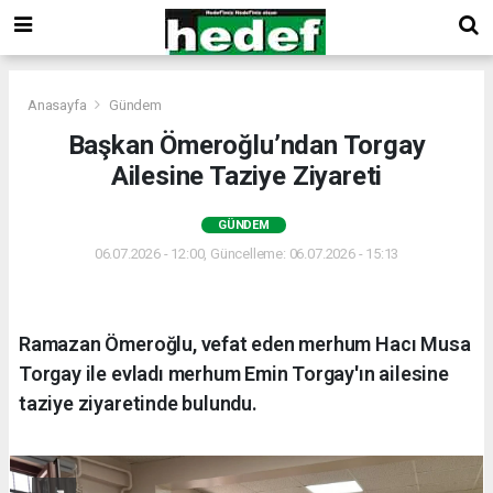
Anasayfa
Gündem
Başkan Ömeroğlu’ndan Torgay
Ailesine Taziye Ziyareti
GÜNDEM
06.07.2026 - 12:00, Güncelleme: 06.07.2026 - 15:13
Ramazan Ömeroğlu, vefat eden merhum Hacı Musa
Torgay ile evladı merhum Emin Torgay'ın ailesine
taziye ziyaretinde bulundu.