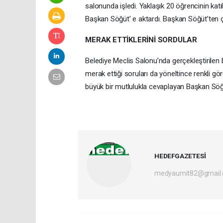
salonunda işledi. Yaklaşık 20 öğrencinin katılı
Başkan Söğüt’ e aktardı. Başkan Söğüt’ten ço
MERAK ETTİKLERİNİ SORDULAR
Belediye Meclis Salonu’nda gerçekleştirilen b
merak ettiği soruları da yöneltince renkli görü
büyük bir mutlulukla cevaplayan Başkan Söğü
HEDEFGAZETESİ
medyaumit82@gmail