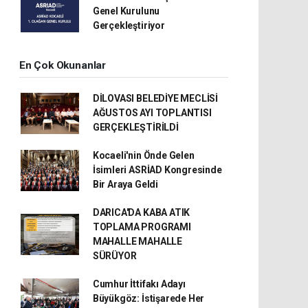
Genel Kurulunu
Gerçekleştiriyor
En Çok Okunanlar
DİLOVASI BELEDİYE MECLİSİ
AĞUSTOS AYI TOPLANTISI
GERÇEKLEŞTİRİLDİ
Kocaeli'nin Önde Gelen
İsimleri ASRİAD Kongresinde
Bir Araya Geldi
DARICA'DA KABA ATIK
TOPLAMA PROGRAMI
MAHALLE MAHALLE
SÜRÜYOR
Cumhur İttifakı Adayı
Büyükgöz: İstişarede Her