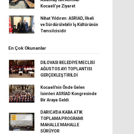
Kocaeli’ye Ziyaret
Nihat Yıldırım: ASRİAD, İlkeli
ve Sürdürülebilir İş Kültürünün
Temsilcisidir
En Çok Okunanlar
DİLOVASI BELEDİYE MECLİSİ
AĞUSTOS AYI TOPLANTISI
GERÇEKLEŞTİRİLDİ
Kocaeli'nin Önde Gelen
İsimleri ASRİAD Kongresinde
Bir Araya Geldi
DARICA'DA KABA ATIK
TOPLAMA PROGRAMI
MAHALLE MAHALLE
SÜRÜYOR