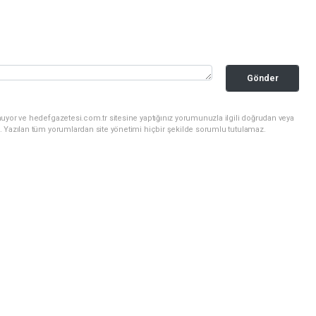
Gönder
uyor ve hedefgazetesi.com.tr sitesine yaptığınız yorumunuzla ilgili doğrudan veya
. Yazılan tüm yorumlardan site yönetimi hiçbir şekilde sorumlu tutulamaz.