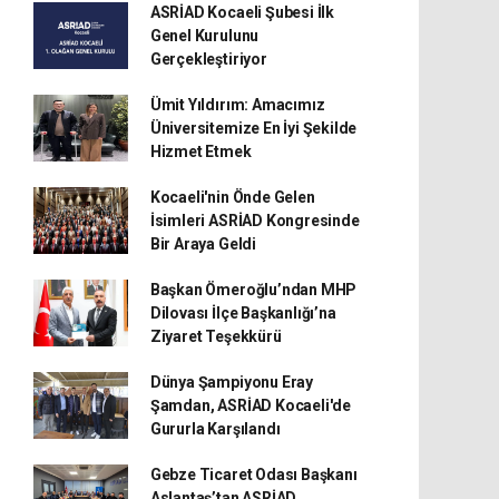
ASRİAD Kocaeli Şubesi İlk
Genel Kurulunu
Gerçekleştiriyor
Ümit Yıldırım: Amacımız
Üniversitemize En İyi Şekilde
Hizmet Etmek
Kocaeli'nin Önde Gelen
İsimleri ASRİAD Kongresinde
Bir Araya Geldi
Başkan Ömeroğlu’ndan MHP
Dilovası İlçe Başkanlığı’na
Ziyaret Teşekkürü
Dünya Şampiyonu Eray
Şamdan, ASRİAD Kocaeli'de
Gururla Karşılandı
Gebze Ticaret Odası Başkanı
Aslantaş’tan ASRİAD