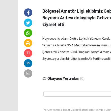
Bölgesel Amatör Ligi ekibimiz Ge
Bayramı Arifesi dolayısıyla Gebze
ziyaret etti.
Hayırsever iş adamı Doğru Lojistik Yönetim Kurul
Yıldırım ile birlikte SMA Metrostar Yönetim Kurul
Şener GYD Yönetim Kurulu Başkanı Şener Yılmaz, Ald
Ziyarette yer alan bir diğer isimde Ak Parti Kocael
Okuyucu Yorumları
(0)
Yorum yazarak Topluluk Kuralları’nı kabul etmiş bulun