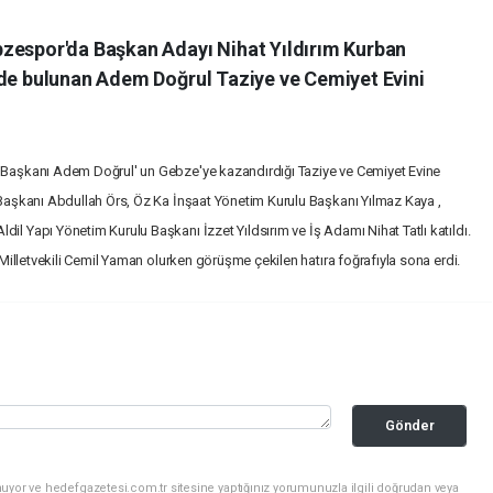
bzespor'da Başkan Adayı Nihat Yıldırım Kurban
'de bulunan Adem Doğrul Taziye ve Cemiyet Evini
u Başkanı Adem Doğrul' un Gebze'ye kazandırdığı Taziye ve Cemiyet Evine
u Başkanı Abdullah Örs, Öz Ka İnşaat Yönetim Kurulu Başkanı Yılmaz Kaya ,
il Yapı Yönetim Kurulu Başkanı İzzet Yıldsırım ve İş Adamı Nihat Tatlı katıldı.
i Milletvekili Cemil Yaman olurken görüşme çekilen hatıra foğrafıyla sona erdi.
Gönder
uyor ve hedefgazetesi.com.tr sitesine yaptığınız yorumunuzla ilgili doğrudan veya