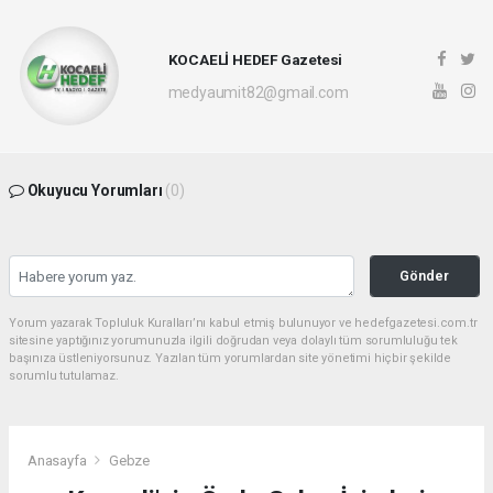
KOCAELİ HEDEF Gazetesi
medyaumit82@gmail.com
Okuyucu Yorumları
(0)
Gönder
Yorum yazarak Topluluk Kuralları’nı kabul etmiş bulunuyor ve hedefgazetesi.com.tr
sitesine yaptığınız yorumunuzla ilgili doğrudan veya dolaylı tüm sorumluluğu tek
başınıza üstleniyorsunuz. Yazılan tüm yorumlardan site yönetimi hiçbir şekilde
sorumlu tutulamaz.
Anasayfa
Gebze