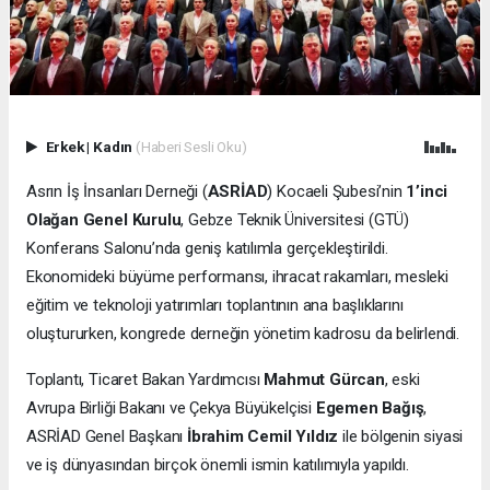
Erkek
|
Kadın
(Haberi Sesli Oku)
Asrın İş İnsanları Derneği (
ASRİAD
) Kocaeli Şubesi’nin
1’inci
Olağan Genel Kurulu
, Gebze Teknik Üniversitesi (GTÜ)
Konferans Salonu’nda geniş katılımla gerçekleştirildi.
Ekonomideki büyüme performansı, ihracat rakamları, mesleki
eğitim ve teknoloji yatırımları toplantının ana başlıklarını
oluştururken, kongrede derneğin yönetim kadrosu da belirlendi.
Toplantı, Ticaret Bakan Yardımcısı
Mahmut Gürcan
, eski
Avrupa Birliği Bakanı ve Çekya Büyükelçisi
Egemen Bağış
,
ASRİAD Genel Başkanı
İbrahim Cemil Yıldız
ile bölgenin siyasi
ve iş dünyasından birçok önemli ismin katılımıyla yapıldı.