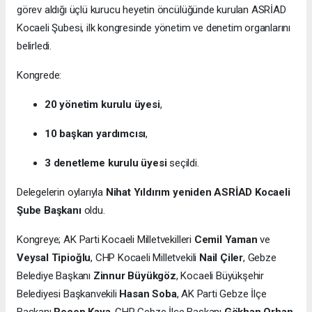
görev aldığı üçlü kurucu heyetin öncülüğünde kurulan ASRİAD
Kocaeli Şubesi, ilk kongresinde yönetim ve denetim organlarını
belirledi.
Kongrede:
20 yönetim kurulu üyesi
,
10 başkan yardımcısı
,
3 denetleme kurulu üyesi
seçildi.
Delegelerin oylarıyla
Nihat Yıldırım yeniden ASRİAD Kocaeli
Şube Başkanı
oldu.
Kongreye; AK Parti Kocaeli Milletvekilleri
Cemil Yaman
ve
Veysal Tipioğlu
, CHP Kocaeli Milletvekili
Nail Çiler
, Gebze
Belediye Başkanı
Zinnur Büyükgöz
, Kocaeli Büyükşehir
Belediyesi Başkanvekili
Hasan Soba
, AK Parti Gebze İlçe
Başkanı
Recep Kaya
, CHP Gebze İlçe Başkanı
Gökhan Orhan
,