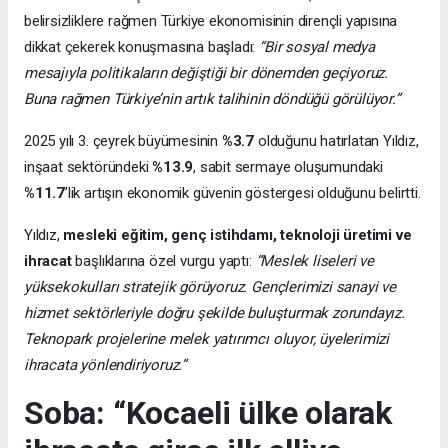
belirsizliklere rağmen Türkiye ekonomisinin dirençli yapısına
dikkat çekerek konuşmasına başladı:
“Bir sosyal medya
mesajıyla politikaların değiştiği bir dönemden geçiyoruz.
Buna rağmen Türkiye’nin artık talihinin döndüğü görülüyor.”
2025 yılı 3. çeyrek büyümesinin
%3.7
olduğunu hatırlatan Yıldız,
inşaat sektöründeki
%13.9
, sabit sermaye oluşumundaki
%11.7
’lik artışın ekonomik güvenin göstergesi olduğunu belirtti.
Yıldız,
mesleki eğitim, genç istihdamı, teknoloji üretimi ve
ihracat
başlıklarına özel vurgu yaptı:
“Meslek liseleri ve
yüksekokulları stratejik görüyoruz. Gençlerimizi sanayi ve
hizmet sektörleriyle doğru şekilde buluşturmak zorundayız.
Teknopark projelerine melek yatırımcı oluyor, üyelerimizi
ihracata yönlendiriyoruz.”
Soba: “Kocaeli ülke olarak