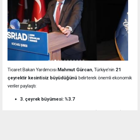
Ticaret Bakan Yardımcısı
Mahmut Gürcan
, Türkiye’nin
21
çeyrektir kesintisiz büyüdüğünü
belirterek önemli ekonomik
veriler paylaştı:
3. çeyrek büyümesi: %3.7
12 aylık ihracat: 270.6 milyar dolar (tarihi rekor)
Milli gelir: 1 trilyon 538 milyar dolar
Gürcan ayrıca e-ticaret hacminin
136 milyar TL’den 3 trilyon