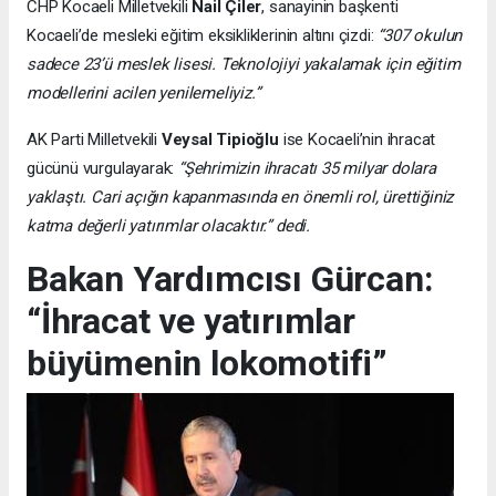
CHP Kocaeli Milletvekili
Nail Çiler
, sanayinin başkenti
Kocaeli’de mesleki eğitim eksikliklerinin altını çizdi:
“307 okulun
sadece 23’ü meslek lisesi. Teknolojiyi yakalamak için eğitim
modellerini acilen yenilemeliyiz.”
AK Parti Milletvekili
Veysal Tipioğlu
ise Kocaeli’nin ihracat
gücünü vurgulayarak:
“Şehrimizin ihracatı 35 milyar dolara
yaklaştı. Cari açığın kapanmasında en önemli rol, ürettiğiniz
katma değerli yatırımlar olacaktır.” dedi.
Bakan Yardımcısı Gürcan:
“İhracat ve yatırımlar
büyümenin lokomotifi”