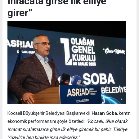
ihracata girse ilk elliye
girer”
Kocaeli Büyükşehir Belediyesi Başkanvekili
Hasan Soba
, kentin
ekonomik performansını şöyle özetledi:
“Kocaeli, ülke olarak
ihracat sıralamasına girse ilk elliye girecek bir şehir. Türkiye
Yüzyılı’nı hep birlikte inşa edeceğiz.”