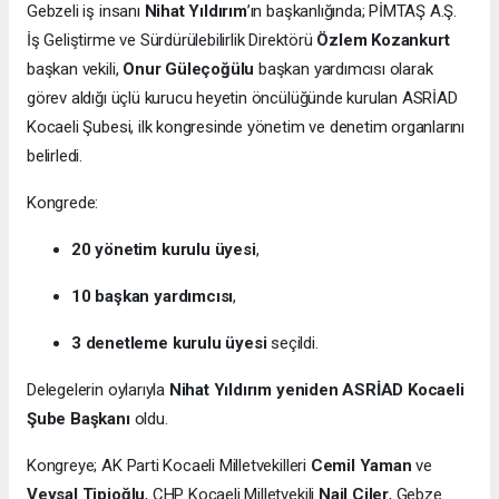
Gebzeli iş insanı
Nihat Yıldırım
’ın başkanlığında; PİMTAŞ A.Ş.
İş Geliştirme ve Sürdürülebilirlik Direktörü
Özlem Kozankurt
başkan vekili,
Onur Güleçoğülu
başkan yardımcısı olarak
görev aldığı üçlü kurucu heyetin öncülüğünde kurulan ASRİAD
Kocaeli Şubesi, ilk kongresinde yönetim ve denetim organlarını
belirledi.
Kongrede:
20 yönetim kurulu üyesi
,
10 başkan yardımcısı
,
3 denetleme kurulu üyesi
seçildi.
Delegelerin oylarıyla
Nihat Yıldırım yeniden ASRİAD Kocaeli
Şube Başkanı
oldu.
Kongreye; AK Parti Kocaeli Milletvekilleri
Cemil Yaman
ve
Veysal Tipioğlu
, CHP Kocaeli Milletvekili
Nail Çiler
, Gebze