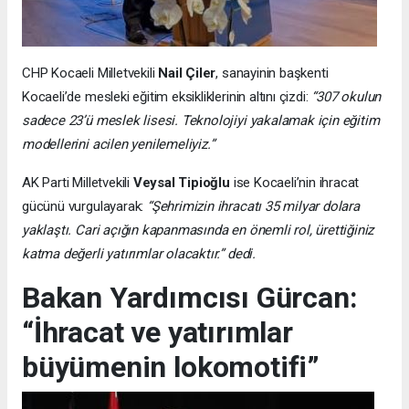
CHP Kocaeli Milletvekili
Nail Çiler
, sanayinin başkenti
Kocaeli’de mesleki eğitim eksikliklerinin altını çizdi:
“307 okulun
sadece 23’ü meslek lisesi. Teknolojiyi yakalamak için eğitim
modellerini acilen yenilemeliyiz.”
AK Parti Milletvekili
Veysal Tipioğlu
ise Kocaeli’nin ihracat
gücünü vurgulayarak:
“Şehrimizin ihracatı 35 milyar dolara
yaklaştı. Cari açığın kapanmasında en önemli rol, ürettiğiniz
katma değerli yatırımlar olacaktır.” dedi.
Bakan Yardımcısı Gürcan:
“İhracat ve yatırımlar
büyümenin lokomotifi”