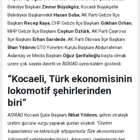
Belediye Başkanı
Zinnur Büyükgöz
, Kocaeli Büyükşehir
Belediyesi Başkanvekili
Hasan Soba
, AK Parti Gebze İlçe
Başkanı
Recep Kaya
, CHP Gebze İlçe Başkanı
Gökhan Orhan
,
MHP Gebze İlçe Başkanı
Coşkun Öztürk
, AK Parti Çayırova
İlçe Başkanı
Erhan Sarıdede
, AK Parti Dilovası İlçe Başkanı
İlhan Yıldırım
GTO Yönetim Kurulu Başkanı Abdurrahman
Aslantaş ve Meclis Başkanı
Oğuz Şerifalioğlu
başta olmak
üzere çok sayıda davetli ve ASRİAD üyesi katılım gösterdi.
“Kocaeli, Türk ekonomisinin
lokomotif şehirlerinden
biri”
ASRİAD Kocaeli Şube Başkanı
Nihat Yıldırım
, şehrin stratejik
üretim gücüne vurgu yaparak şunları söyledi:
“Üretim
kapasitemiz ve teknolojik altyapımızla Türk ekonomisinin
lokomotif şehirlerinden biriyiz. Amacımız, üyelerimizin her