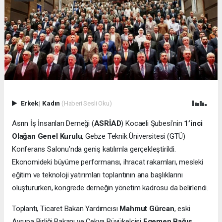
Erkek
|
Kadın
(Haberi Sesli Oku)
Asrın İş İnsanları Derneği (
ASRİAD
) Kocaeli Şubesi’nin
1’inci
Olağan Genel Kurulu
, Gebze Teknik Üniversitesi (GTÜ)
Konferans Salonu’nda geniş katılımla gerçekleştirildi.
Ekonomideki büyüme performansı, ihracat rakamları, mesleki
eğitim ve teknoloji yatırımları toplantının ana başlıklarını
oluştururken, kongrede derneğin yönetim kadrosu da belirlendi.
Toplantı, Ticaret Bakan Yardımcısı
Mahmut Gürcan
, eski
Avrupa Birliği Bakanı ve Çekya Büyükelçisi
Egemen Bağış
,