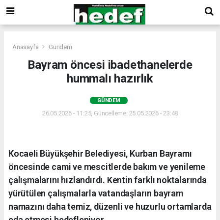
Anasayfa
Gündem
Bayram öncesi ibadethanelerde
hummalı hazırlık
GÜNDEM
26.05.2026 - 11:25, Güncelleme: 25.05.2026 - 23:48
Kocaeli Büyükşehir Belediyesi, Kurban Bayramı
öncesinde cami ve mescitlerde bakım ve yenileme
çalışmalarını hızlandırdı. Kentin farklı noktalarında
yürütülen çalışmalarla vatandaşların bayram
namazını daha temiz, düzenli ve huzurlu ortamlarda
eda etmesi hedefleniyor.