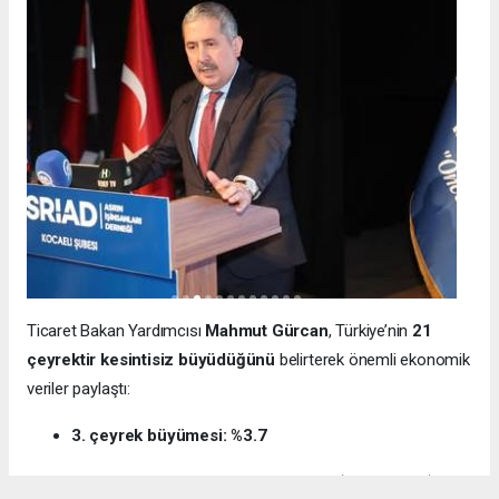
Ticaret Bakan Yardımcısı
Mahmut Gürcan
, Türkiye’nin
21
çeyrektir kesintisiz büyüdüğünü
belirterek önemli ekonomik
veriler paylaştı:
3. çeyrek büyümesi: %3.7
12 aylık ihracat: 270.6 milyar dolar (tarihi rekor)