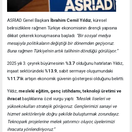
ASRİAD Genel Başkanı
İbrahim Cemil Yıldız
, küresel
belirsizliklere rağmen Türkiye ekonomisinin dirençli yapısına
dikkat çekerek konuşmasına başladı:
“Bir sosyal medya
mesajıyla politikaların değiştiği bir dönemden geçiyoruz.
Buna rağmen Türkiye’nin artık talihinin döndüğü görülüyor.”
2025 yılı 3. çeyrek büyümesinin
%3.7
olduğunu hatırlatan Yıldız,
inşaat sektöründeki
%13.9
, sabit sermaye oluşumundaki
%11.7
’lik artışın ekonomik güvenin göstergesi olduğunu belirtti.
Yıldız,
mesleki eğitim, genç istihdamı, teknoloji üretimi ve
ihracat
başlıklarına özel vurgu yaptı:
“Meslek liseleri ve
yüksekokulları stratejik görüyoruz. Gençlerimizi sanayi ve
hizmet sektörleriyle doğru şekilde buluşturmak zorundayız.
Teknopark projelerine melek yatırımcı oluyor, üyelerimizi
ihracata yönlendiriyoruz.”