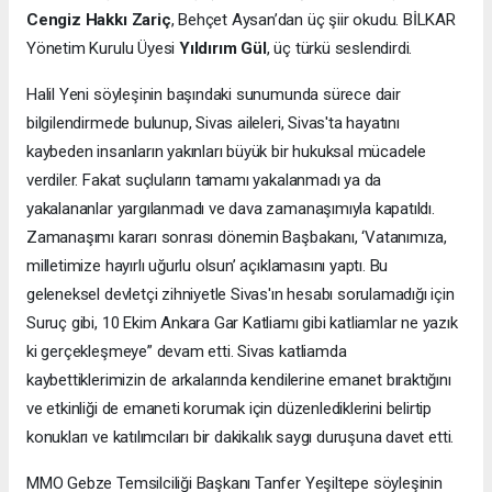
Cengiz Hakkı Zariç
, Behçet Aysan’dan üç şiir okudu. BİLKAR
Yönetim Kurulu Üyesi
Yıldırım Gül
, üç türkü seslendirdi.
Halil Yeni söyleşinin başındaki sunumunda sürece dair
bilgilendirmede bulunup, Sivas aileleri, Sivas'ta hayatını
kaybeden insanların yakınları büyük bir hukuksal mücadele
verdiler. Fakat suçluların tamamı yakalanmadı ya da
yakalananlar yargılanmadı ve dava zamanaşımıyla kapatıldı.
Zamanaşımı kararı sonrası dönemin Başbakanı, ‘Vatanımıza,
milletimize hayırlı uğurlu olsun’ açıklamasını yaptı. Bu
geleneksel devletçi zihniyetle Sivas'ın hesabı sorulamadığı için
Suruç gibi, 10 Ekim Ankara Gar Katliamı gibi katliamlar ne yazık
ki gerçekleşmeye” devam etti. Sivas katliamda
kaybettiklerimizin de arkalarında kendilerine emanet bıraktığını
ve etkinliği de emaneti korumak için düzenlediklerini belirtip
konukları ve katılımcıları bir dakikalık saygı duruşuna davet etti.
MMO Gebze Temsilciliği Başkanı Tanfer Yeşiltepe söyleşinin