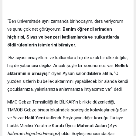
“Ben üniversitede aynı zamanda bir hocayım, ders veriyorum
ve şunu çok net görüyorum:
Benim öğrencilerimden
hiçbirisi, Sivas ve benzeri katliamlarda ve suikastlarda
öldürülenlerin isimlerini bilmiyor
.
Biz siyasi cinayetlere ve katliamlara hiç de uzak bir ülke değiliz,
hiç de yabancısı değiliz. Ancak şöyle bir sorunumuz var:
Bellek
aktarımının olmayışı
” diyen Aysan salondakilere atıfla, “O
yüzden sizlerin bu bellek aktarımını yapabilecek bir alanda kendi
çocuklarınıza, yakınlarınıza anlatmanıza ihtiyacımız var” dedi.
MMO Gebze Temsilciliği ile BİLKAR’ın birlikte düzenlediği,
TMMOB Gebze binası lokalindeki söyleşide kolaylaştırıcılığı Şair
ve Yazar
Halil Yeni
üstlendi. Söyleşinin diğer konuğu Türkiye
Laiklik Meclisi Yürütme Kurulu Üyesi
Mahmut Aslan
(
Ayrı
haberde değerlendireceğiz
) oldu. Söyleşi esnasında Şair