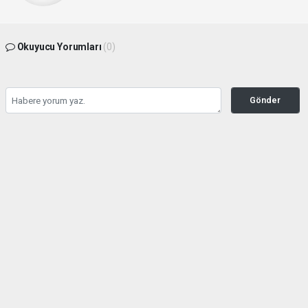
Okuyucu Yorumları
(0)
Gönder
Yorum yazarak Topluluk Kuralları’nı kabul etmiş bulunuyor ve hedefgazetesi.com.tr
sitesine yaptığınız yorumunuzla ilgili doğrudan veya dolaylı tüm sorumluluğu tek
başınıza üstleniyorsunuz. Yazılan tüm yorumlardan site yönetimi hiçbir şekilde
sorumlu tutulamaz.
haber paketi
haber scripti
haber yazılımı
Tüm hakları saklı tutulmaktadır.Copyright 2026©
Haber Yazılımı:
Web Aksiyon ®