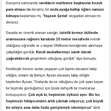
Duruşma salonunda s
anıkların mahkeme başkanına bozuk
para atması mı
dersiniz, bir
anda ayağa kalkıp öğlen namazı
kılmaya
başlaması mı, ‘
Yaşasın Şeriat
’ sloganları atması mı
dersiniz...
Davada en önemli aranan sanığın,
üstelik kırmızı bültenle
aranmasına rağmen karakola 20 metre mesafede
evinde
öldüğünü öğrendik ve o kişinin DNA'sının kemiğinden alınmaya
çalışıldığını gördük.
Kendi avukatlarımızı sanık olarak
çağırabilecek
girişimlerin olduğunu gördük” diye konuştu.
Kendisiyle benzer acıları yaşayan çok kişinin davasını takip
ettiğini, onların da Behçet Aysan davasını takip ettiğini
kaydeden Aysan, “Oralarda da ne olduğunu da çok ayan beyan
bir biçimde gördüğümüz için böyle dehşetli bir manzarayı
konuşuyoruz.
Çok açık ki, hepimizin öyküsü aynı. Biz bu
hepimizin hikâyesinden artık çıkmak istiyoruz; çok büyük
bir aileyiz ama daha fazla genişlemek istemiyoruz
” dedi.