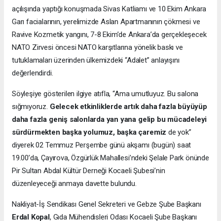
açılışında yaptığı konuşmada Sivas Katliamı ve 10 Ekim Ankara
Garı facialarının, yerelimizde Aslan Apartmanının çökmesi ve
Ravive Kozmetik yangını, 7-8 Ekim’de Ankara’da gerçekleşecek
NATO Zirvesi öncesi NATO karşıtlarına yönelik baskı ve
tutuklamaları üzerinden ülkemizdeki “Adalet” anlayışını
değerlendirdi.
Söyleşiye gösterilen ilgiye atıfla, “Ama umutluyuz. Bu salona
sığmıyoruz.
Gelecek etkinliklerde artık daha fazla büyüyüp
daha fazla geniş salonlarda yan yana gelip bu mücadeleyi
sürdürmekten başka yolumuz, başka çaremiz
de yok”
diyerek 02 Temmuz Perşembe günü akşamı (bugün) saat
19.00’da, Çayırova, Özgürlük Mahallesi’ndeki Şelale Park önünde
Pir Sultan Abdal Kültür Derneği Kocaeli Şubesi’nin
düzenleyeceği anmaya davette bulundu.
Nakliyat-İş Sendikası Genel Sekreteri ve Gebze Şube Başkanı
Erdal Kopal
, Gıda Mühendisleri Odası Kocaeli Şube Başkanı