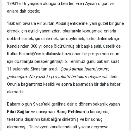
1993’te 16 yaşında olduğunu belirten Eren Aysan o gün ve
anlara dair özetle;
“Babam Sivas'a Pir Sultan Abdal şenliklerine, yani güzel bir güne
gitmek için ayrıldı yanımızdan; okurlarıyla konuşmak, onlarla
sohbet etmek, şiir dinlemek, şiir söylemek, türkü dinlemek için...
Kendisinden 300 yıl önce öldürülmüş bir başka şairi, üstelik de
Kültür Bakanlığı'nın katkılarıyla hazırlanan bir programda onun
için dostlarıyla beraber gitmişti. 2 Temmuz günü babam saat
11 sularında Sivas'tan aradı, ‘
Çok kalmak istemiyorum,
geleceğim. Ne yazık ki provokatif birtakım olaylar var
’ dedi.
Onunla bağlantımız kesildi ve sonra babamdan bir daha haber
alamadık.
Babam o gün Sivas’taki gerilime dair o dönem bakanlık yapan
Fikri Sağlar
ve danışmanı
Barış Pehlivan
'la konuşmuş,
telefonla dışarının kalabalığını dinletmiş ve bir sonuç
alamamış… Televizyon kanallarında alt yazılar geçmeye