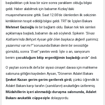
başladıktan çok kısa bir süre sonra yaralıların olduğu bilgisi
geldi. Haber alabilmek için babamın Kızılay’daki
muayenehanesine gittik. Saat 12.00’de ölenlerden ilk sekizinin
kimliklerinin tespit edildiği bilgisi geldi. TRT'de İçişleri Bakanı
Mehmet Gazioğlu
ile bir bağlantı oldu. Bakan tek tek isimleri
açıklamaya başladı, babamın da adı söylendi. Spikerin
"Sivas
Katliamı'nda Behçet Aysan gibi ölen başkaca değerli şairimiz,
yazarımız var mı?"
sorusunda Bakan derin bir sessizliğe
gömüldü, sonra
"Evet"
yanıtını verdi. İşte o an, sanıyorum
benim
çocukluğum bitip ergenliğimin başladığı
andır” dedi.
O yaştan sonra ilk defa bir siyasi cinayet davası için mahkeme
salonuna gittiğini kaydeden Aysan, “Dönemin Adalet Bakanı
Şevket Kazan gerim gerim gerilerek girdi
, çünkü öğrendik ki
Adalet Bakanı karşı tarafın (
sanıkların
) avukatlığını üstlenmiş.
Müdahillerin içeri alınmadığı duruşma salonunda, Adalet
Bakanı avukatlık cüppesiyle
dolaşıyordu.