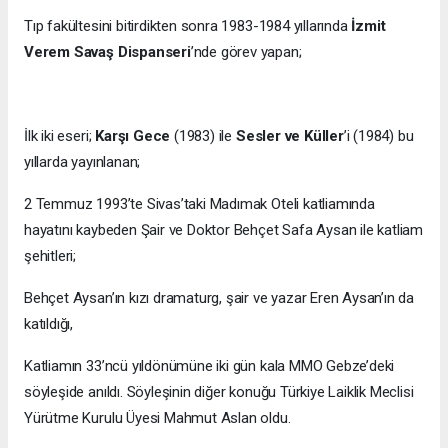
Tıp fakültesini bitirdikten sonra 1983-1984 yıllarında
İzmit
Verem Savaş Dispanseri
’nde görev yapan;
İlk iki eseri;
Karşı Gece
(1983) ile
Sesler ve Küller
’i (1984) bu
yıllarda yayınlanan;
2 Temmuz 1993’te Sivas’taki Madımak Oteli katliamında
hayatını kaybeden Şair ve Doktor Behçet Safa Aysan ile katliam
şehitleri;
Behçet Aysan’ın kızı dramaturg, şair ve yazar Eren Aysan’ın da
katıldığı,
Katliamın 33’ncü yıldönümüne iki gün kala MMO Gebze’deki
söyleşide anıldı. Söyleşinin diğer konuğu Türkiye Laiklik Meclisi
Yürütme Kurulu Üyesi Mahmut Aslan oldu.