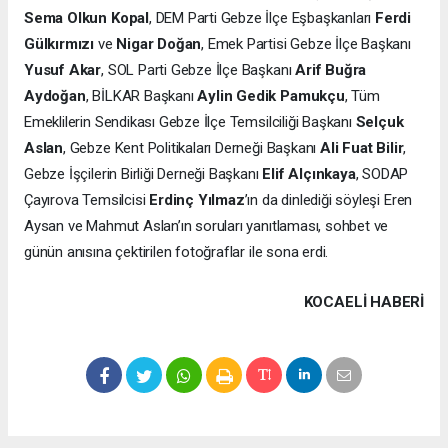
Sema Olkun Kopal
, DEM Parti Gebze İlçe Eşbaşkanları
Ferdi
Gülkırmızı
ve
Nigar Doğan
, Emek Partisi Gebze İlçe Başkanı
Yusuf Akar
, SOL Parti Gebze İlçe Başkanı
Arif Buğra
Aydoğan
, BİLKAR Başkanı
Aylin Gedik Pamukçu
, Tüm
Emeklilerin Sendikası Gebze İlçe Temsilciliği Başkanı
Selçuk
Aslan
, Gebze Kent Politikaları Derneği Başkanı
Ali
Fuat Bilir
,
Gebze İşçilerin Birliği Derneği Başkanı
Elif Alçınkaya
, SODAP
Çayırova Temsilcisi
Erdinç Yılmaz
’ın da dinlediği söyleşi Eren
Aysan ve Mahmut Aslan’ın soruları yanıtlaması, sohbet ve
günün anısına çektirilen fotoğraflar ile sona erdi.
KOCAELI HABERİ